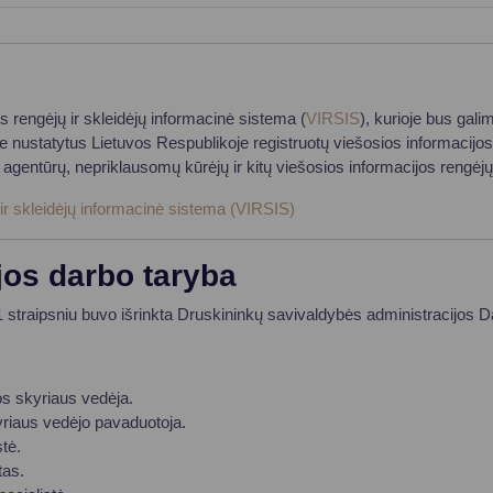
s rengėjų ir skleidėjų informacinė sistema (
VIRSIS
), kurioje bus galim
ustatytus Lietuvos Respublikoje registruotų viešosios informacijos ren
 agentūrų, nepriklausomų kūrėjų ir kitų viešosios informacijos rengėjų 
 ir skleidėjų informacinė sistema (VIRSIS)
jos darbo taryba
straipsniu buvo išrinkta Druskininkų savivaldybės administracijos D
s skyriaus vedėja.
yriaus vedėjo pavaduotoja.
stė.
tas.