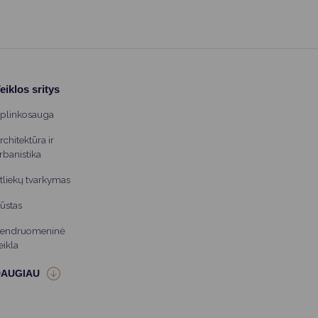
eiklos sritys
plinkosauga
rchitektūra ir
rbanistika
tliekų tvarkymas
ūstas
endruomeninė
eikla