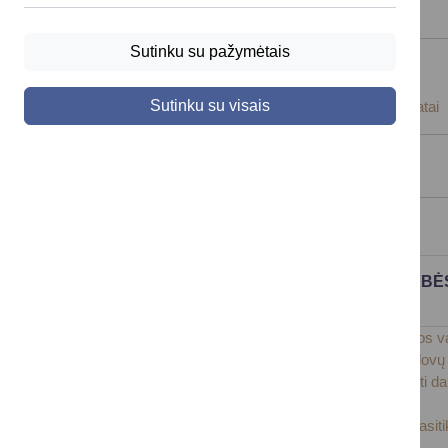
Sutinku su pažymėtais
Nuostatai
Sutinku su visais
Druskininkų savivaldybės administracijos nuostatai
Planavimo dokumentai
Darbo užmokestis
DRUSKININKŲ SAVIVALDYBĖS VALSTYBĖS
BRUTO DARBO UŽMOKESTIS
Druskininkų savivaldybės administracijos karjeros v
Druskininkų savivaldybės biudžetinių įstaigų vado
Viešųjų įstaigų, kurių savininkė ar dalininkė, turin
sistemos tvarkos aprašas
Druskininkų savivaldybės politinio (asmeninio) pasi