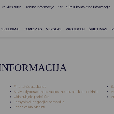
Veiklos sritys
Teisinė informacija
Struktūra ir kontaktinė informacija
mui
ė informacija
Teisės aktai
Struktūra ir kontaktinė
informacija
administracijos
Norminiai teisės aktai
SKELBIMAI
TURIZMAS
VERSLAS
PROJEKTAI
ŠVIETIMAS
R
Asmenų aptarnavimas
Teisės aktų projektai
kumentai
Konsultavimasis su
Mero potvarkiai
visuomene
vencija
Tyrimai ir analizės
Savivaldybės įstaigos
ai
INFORMACIJA
Valstybės garantuojama
Darbo grupės ir komisijos
ybės
teisinė pagalba
Seniūnijos
 remiami
Teisės aktų pažeidimai
Finansinės ataskaitos
S
Nuorodos
Savivaldybės administracijos metinių ataskaitų rinkiniai
A
Galiojančio teisinio
Ūkio subjektų priežiūra
A
as ir apskaita
reguliavimo poveikio ex post
Tarnybiniai lengvieji automobiliai
vertinimas
Lėšos veiklai viešinti
struktūra