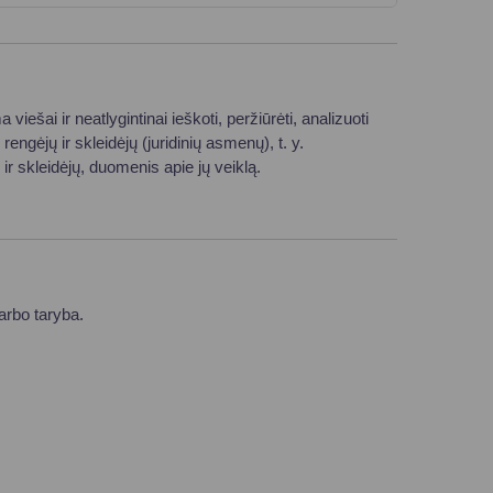
a viešai ir neatlygintinai ieškoti, peržiūrėti, analizuoti
gėjų ir skleidėjų (juridinių asmenų), t. y.
ir skleidėjų, duomenis apie jų veiklą.
arbo taryba.