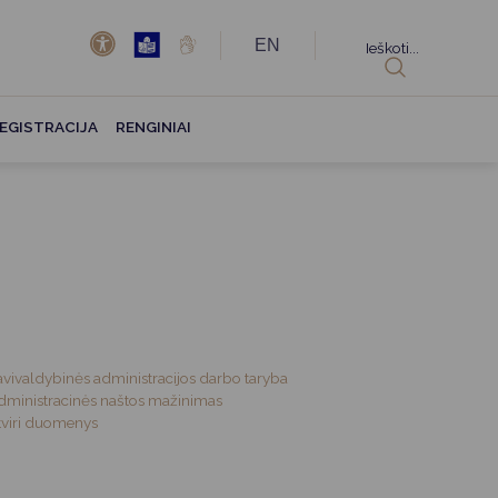
EN
Ieškoti...
EGISTRACIJA
RENGINIAI
avivaldybinės administracijos darbo taryba
dministracinės naštos mažinimas
tviri duomenys