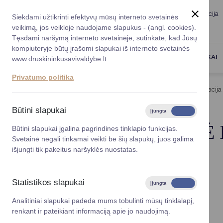
Taryba
Meras
Administracija
Siekdami užtikrinti efektyvų mūsų interneto svetainės
Karjera
DUK
veikimą, jos veikloje naudojame slapukus - (angl. cookies).
Registruokitės priėmi
Administracin
Tęsdami naršymą interneto svetainėje, sutinkate, kad Jūsų
kompiuteryje būtų įrašomi slapukai iš interneto svetainės
Darbotvarkė
Savivaldybės 
PASLAUGOS
DRUSKININKAI
www.druskininkusavivaldybe.lt
vadovai
Kontaktai
Privatumo politika
Planavimo do
Titulinis
Administracija
Administracinė informacija
Vicemerai
Korupcijos pre
Būtini slapukai
Įjungta
Išjungta
Mero patarėja
Viešieji pirkim
ADMINISTRACINĖ 
Būtini slapukai įgalina pagrindines tinklapio funkcijas.
Svetainė negali tinkamai veikti be šių slapukų, juos galima
Lygios galim
išjungti tik pakeitus naršyklės nuostatas.
Savivaldybės
Nuostatai
projektai
Planavimo dokumentai
Statistikos slapukai
Įjungta
Išjungta
Darbo užmokestis
Finansų valdym
Paskatinimai ir apdovanojimai
Analitiniai slapukai padeda mums tobulinti mūsų tinklalapį,
Viešieji pirkimai
renkant ir pateikiant informaciją apie jo naudojimą.
Organizacinė 