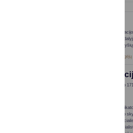
Lėšos veiklai viešinti
2023 m. sausio 1 d. pradėjo veikti Viešosios informacijo
Visuomenės informavimo įstatymo 24 straipsnio 1 dalyje n
žiniasklaidos priemonių, leidėjų, reklamos, viešųjų ryšių
Daugiau informacijos:
Viešosios informacijos rengėjų
Savivaldybės administraci
Vadovaujantis Lietuvos Respublikos darbo kodekso 171 
Darbo tarybos nariai:
Eglė Sadauskaitė, Asmens ir visuomenės sveikato
Silvija Žibūda-Miškinė, Turto ir žemės valdymo sk
Rita Karsokienė, Ūkio skyriaus vyriausioji speciali
Tadas Ročka, Ūkio skyriaus vyriausiasis specialis