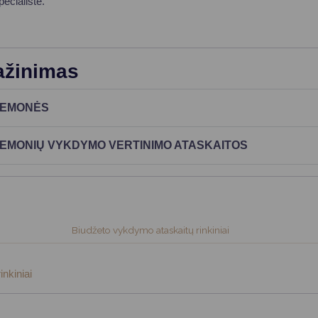
pecialistė.
ažinimas
IEMONĖS
IEMONIŲ VYKDYMO VERTINIMO ATASKAITOS
Biudžeto vykdymo ataskaitų rinkiniai
inkiniai