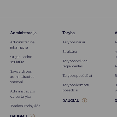
Administracija
Taryba
V
Administracinė
Tarybos nariai
A
informacija
Struktūra
A
Organizacinė
u
Tarybos veiklos
struktūra
reglamentas
A
Savivaldybės
Tarybos posėdžiai
B
administracijos
vadovai
Tarybos komitetų
B
posėdžiai
v
Administracijos
darbo taryba
Tvarkos ir taisyklės