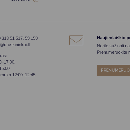
Naujienlaiškio 
0 313 51 517, 59 159
o@druskininkai.lt
Norite sužinoti n
Prenumeruokite na
kas:
00–17:00,
–15:00
PRENUMERUO
trauka 12:00–12:45