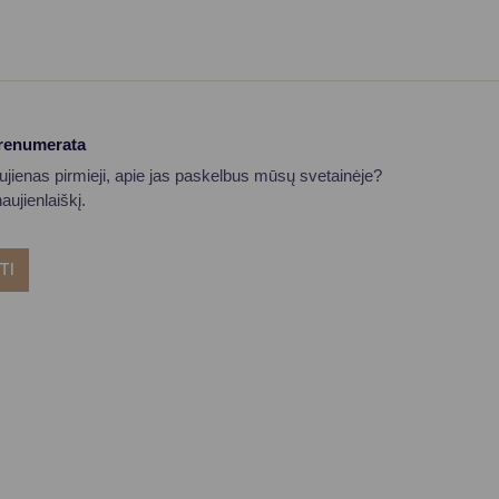
prenumerata
aujienas pirmieji, apie jas paskelbus mūsų svetainėje?
ujienlaiškį.
TI