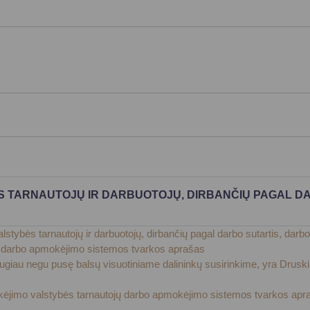
Vartotojų teisių apsauga
Pranešėjų apsauga
Asmens duomenų apsauga
 TARNAUTOJŲ IR DARBUOTOJŲ, DIRBANČIŲ PAGAL DAR
alstybės tarnautojų ir darbuotojų, dirbančių pagal darbo sutartis, d
vų darbo apmokėjimo sistemos tvarkos aprašas
ti daugiau negu pusę balsų visuotiniame dalininkų susirinkime, yra Dr
tikėjimo valstybės tarnautojų darbo apmokėjimo sistemos tvarkos apr