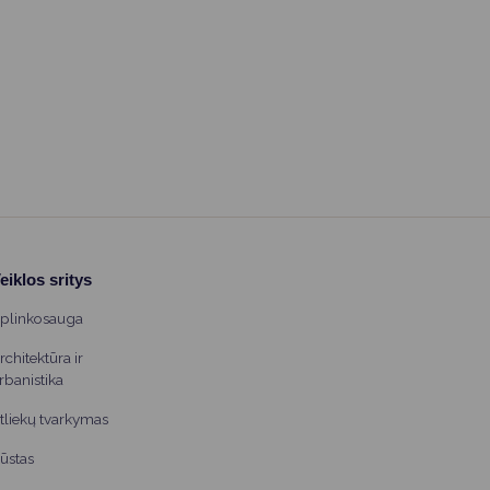
eiklos sritys
plinkosauga
rchitektūra ir
rbanistika
tliekų tvarkymas
ūstas