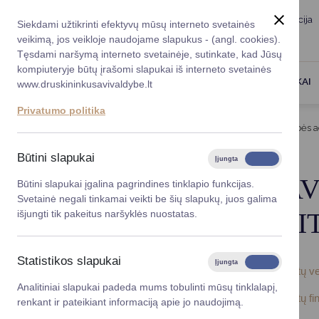
Taryba
Meras
Administracija
Siekdami užtikrinti efektyvų mūsų interneto svetainės
Karjera
DUK
veikimą, jos veikloje naudojame slapukus - (angl. cookies).
Registruokitės priėmi
Administracin
Tęsdami naršymą interneto svetainėje, sutinkate, kad Jūsų
kompiuteryje būtų įrašomi slapukai iš interneto svetainės
Darbotvarkė
Savivaldybės 
PASLAUGOS
DRUSKININKAI
www.druskininkusavivaldybe.lt
vadovai
Kontaktai
Privatumo politika
Planavimo do
Titulinis
Administracija
Druskininkų savivaldybės ad
Vicemerai
Korupcijos pre
Būtini slapukai
Įjungta
Išjungta
Mero patarėja
Viešieji pirkim
DRUSKININKŲ SAV
Būtini slapukai įgalina pagrindines tinklapio funkcijas.
Svetainė negali tinkamai veikti be šių slapukų, juos galima
Lygios galim
METINIŲ ATASKAI
išjungti tik pakeitus naršyklės nuostatas.
Savivaldybės
projektai
Statistikos slapukai
Įjungta
Išjungta
Druskininkų savivaldybės administracijos 2024 metų ve
Finansų valdym
Analitiniai slapukai padeda mums tobulinti mūsų tinklalapį,
Druskininkų savivaldybės administracijos 2024 metų fin
renkant ir pateikiant informaciją apie jo naudojimą.
Organizacinė 