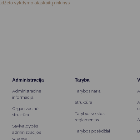
Vartotojų teisių apsauga
iudžeto vykdymo ataskaitų rinkinys
Pranešėjų apsauga
Asmens duomenų apsauga
Administracija
Taryba
V
Administracinė
Tarybos nariai
A
informacija
Struktūra
A
Organizacinė
u
Tarybos veiklos
struktūra
reglamentas
A
Savivaldybės
Tarybos posėdžiai
B
administracijos
vadovai