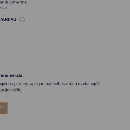
endruomeninė
eikla
prenumerata
aujienas pirmieji, apie jas paskelbus mūsų svetainėje?
ujienlaiškį.
TI