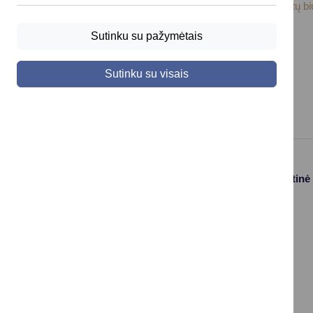
Druskininkų savivaldybės administracijos 2024 metų b
Sutinku su pažymėtais
Sutinku su visais
Paslaugos
Struktūra ir kontaktinė
informacija
Gyvenamosios
Asmenų
vietos deklaravimas
aptarnavimas
Civilinės būklės
Kontaktai
aktų įrašai
Konsultavimasis su
Vaikas +
visuomene
Socialinė apsauga