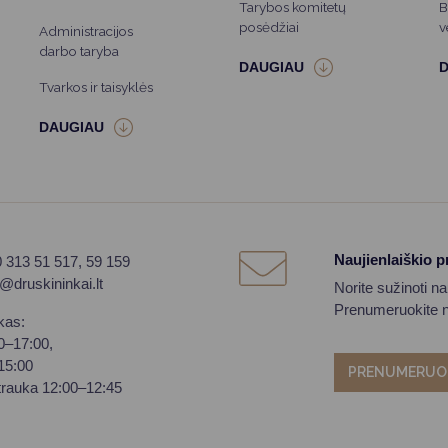
Tarybos komitetų
B
posėdžiai
v
Administracijos
darbo taryba
Tvarkos ir taisyklės
Naujienlaiškio 
0 313 51 517, 59 159
o@druskininkai.lt
Norite sužinoti n
Prenumeruokite na
kas:
00–17:00,
–15:00
PRENUMERUO
trauka 12:00–12:45