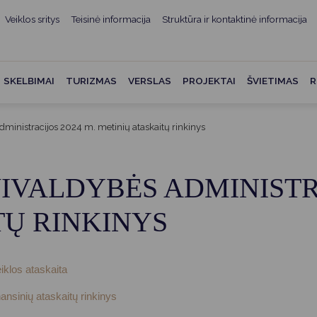
Veiklos sritys
Teisinė informacija
Struktūra ir kontaktinė informacija
mui
ė informacija
Teisės aktai
Struktūra ir kontaktinė
informacija
administracijos
Norminiai teisės aktai
SKELBIMAI
TURIZMAS
VERSLAS
PROJEKTAI
ŠVIETIMAS
R
Asmenų aptarnavimas
Teisės aktų projektai
kumentai
Konsultavimasis su
ministracijos 2024 m. metinių ataskaitų rinkinys
Mero potvarkiai
visuomene
vencija
Tyrimai ir analizės
Savivaldybės įstaigos
ai
IVALDYBĖS ADMINISTRA
Valstybės garantuojama
Darbo grupės ir komisijos
ybės
teisinė pagalba
TŲ RINKINYS
Seniūnijos
 remiami
Teisės aktų pažeidimai
Nuorodos
Galiojančio teisinio
iklos ataskaita
as ir apskaita
reguliavimo poveikio ex post
vertinimas
ansinių ataskaitų rinkinys
struktūra