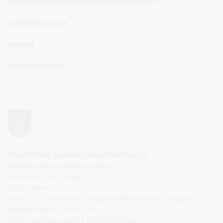
STRUKTŪRA IR KONTAKTINĖ INFORMACIJA
ADMINISTRACIJA
TARYBA
VEIKLOS SRITYS
Druskininkų savivaldybės administracija
Savivaldybės biudžetinė įstaiga,
Vilniaus al. 18, LT-66119
Druskininkai
Duomenys kaupiami ir saugomi Juridinių asmenų registre
Įstaigos kodas: 188776264
PVM mokėtojo kodas: LT100008196411