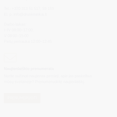
Tel.: +370 313 51 517, 59 159
El. p.
info@druskininkai.lt
Darbo laikas:
I–IV 08:00–17:00,
V 08:00–15:00
Pietų pertrauka 12:00–12:45
Naujienlaiškio prenumerata
Norite sužinoti naujienas pirmieji, apie jas paskelbus
mūsų svetainėje? Prenumeruokite naujienlaiškį.
PRENUMERUOTI