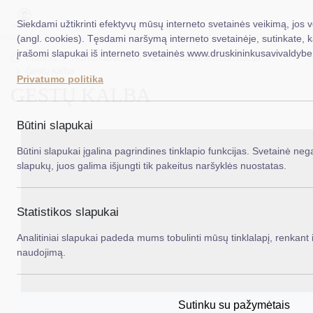
Siekdami užtikrinti efektyvų mūsų interneto svetainės veikimą, jos 
(angl. cookies). Tęsdami naršymą interneto svetainėje, sutinkate, 
įrašomi slapukai iš interneto svetainės www.druskininkusavivaldybe.
EN
Ieš
Titulinis
Administracija
Administracinė informacija
Gestų kalba
Privatumo politika
GESTŲ KALBA
Taryba
Meras
Būtini slapukai
Administracija
Būtini slapukai įgalina pagrindines tinklapio funkcijas. Svetainė nega
slapukų, juos galima išjungti tik pakeitus naršyklės nuostatas.
Veiklos sritys
Teisinė informacija
Statistikos slapukai
Struktūra ir kontaktinė informacija
Analitiniai slapukai padeda mums tobulinti mūsų tinklalapį, renkant i
naudojimą.
Karjera
DUK
Sutinku su pažymėtais
PASLAUGOS