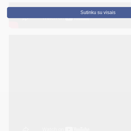
DRUSKININKAI
Sutinku su visais
SKELBIMAI
TURIZMAS
VERSLAS
PROJEKTAI
ŠVIETIMAS
REGISTRACIJA
RENGINIAI