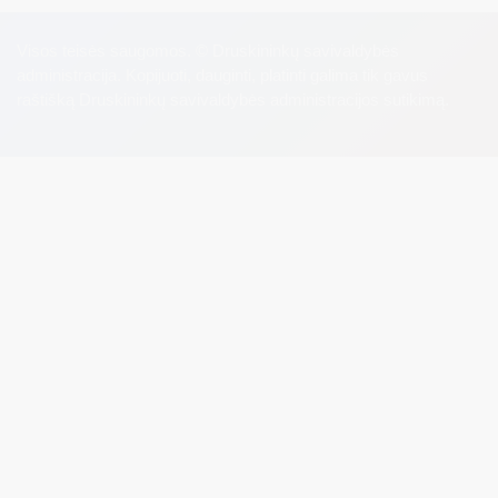
Visos teisės saugomos. © Druskininkų savivaldybės
administracija. Kopijuoti, dauginti, platinti galima tik gavus
raštišką Druskininkų savivaldybės administracijos sutikimą.