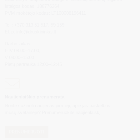
Įstaigos kodas: 188776264
PVM mokėtojo kodas: LT100008196411
Tel.: +370 313 51 517, 59 159
El. p.
info@druskininkai.lt
Darbo laikas:
I–IV 08:00–17:00,
V 08:00–15:00
Pietų pertrauka 12:00–12:45
Naujienlaiškio prenumerata
Norite sužinoti naujienas pirmieji, apie jas paskelbus
mūsų svetainėje? Prenumeruokite naujienlaiškį.
PRENUMERUOTI