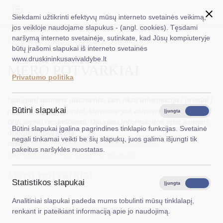
Siekdami užtikrinti efektyvų mūsų interneto svetainės veikimą,
jos veikloje naudojame slapukus - (angl. cookies). Tęsdami
naršymą interneto svetainėje, sutinkate, kad Jūsų kompiuteryje
EN
Ieškoti...
Titulinis
Teisinė informacija
Mero potvarkiai
būtų įrašomi slapukai iš interneto svetainės
www.druskininkusavivaldybe.lt
MERO POTVARKIAI
Taryba
Privatumo politika
Meras
*saugant asmens duomenis, tam tikra informacija / priedai /
Administracija
Būtini slapukai
papildomi dokumentai, kuriuose yra asmens duomenų, gali
Įjungta
Išjungta
būti viešai neskelbiami. Daugiau informacijos apie asmens
Veiklos sritys
Būtini slapukai įgalina pagrindines tinklapio funkcijas. Svetainė
duomenų tvarkymą
negali tinkamai veikti be šių slapukų, juos galima išjungti tik
rasite:
https://druskininkusavivaldybe.lt/teisine-
Teisinė informacija
pakeitus naršyklės nuostatas.
informacija/asmens-duomenu-apsauga
Struktūra ir kontaktinė informacija
Mero potvarkiai
Statistikos slapukai
Karjera
Įjungta
Išjungta
Analitiniai slapukai padeda mums tobulinti mūsų tinklalapį,
DUK
renkant ir pateikiant informaciją apie jo naudojimą.
PASLAUGOS