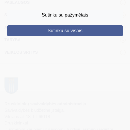
PASLAUGOS
DRUSKININKAI
STRUKTŪRA IR KONTAKTINĖ INFORMACIJA
Sutinku su pažymėtais
SKELBIMAI
ADMINISTRACIJA
Sutinku su visais
TURIZMAS
TARYBA
VERSLAS
VEIKLOS SRITYS
PROJEKTAI
ŠVIETIMAS
REGISTRACIJA
RENGINIAI
Druskininkų savivaldybės administracija
Savivaldybės biudžetinė įstaiga,
Vilniaus al. 18, LT-66119
Druskininkai
Duomenys kaupiami ir saugomi Juridinių asmenų registre