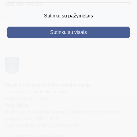
ADMINISTRACIJA
DRUSKININKAI
Sutinku su pažymėtais
TARYBA
SKELBIMAI
VEIKLOS SRITYS
Sutinku su visais
TURIZMAS
VERSLAS
PROJEKTAI
ŠVIETIMAS
REGISTRACIJA
Druskininkų savivaldybės administracija
Savivaldybės biudžetinė įstaiga,
RENGINIAI
Vilniaus al. 18, LT-66119
Druskininkai
Duomenys kaupiami ir saugomi Juridinių asmenų registre
Įstaigos kodas: 188776264
PVM mokėtojo kodas: LT100008196411
Tel.: +370 313 51 517, 59 159