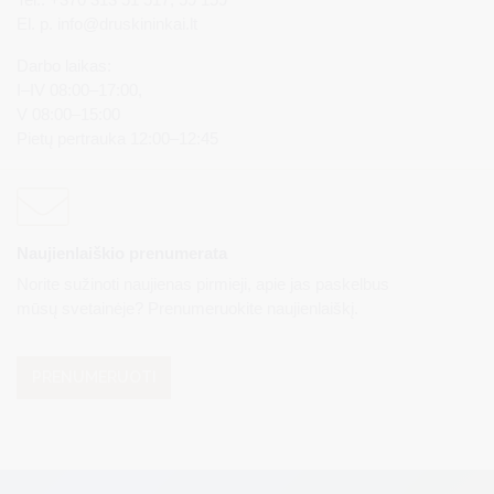
El. p.
info@druskininkai.lt
Darbo laikas:
I–IV 08:00–17:00,
V 08:00–15:00
Pietų pertrauka 12:00–12:45
Naujienlaiškio prenumerata
Norite sužinoti naujienas pirmieji, apie jas paskelbus
mūsų svetainėje? Prenumeruokite naujienlaiškį.
PRENUMERUOTI