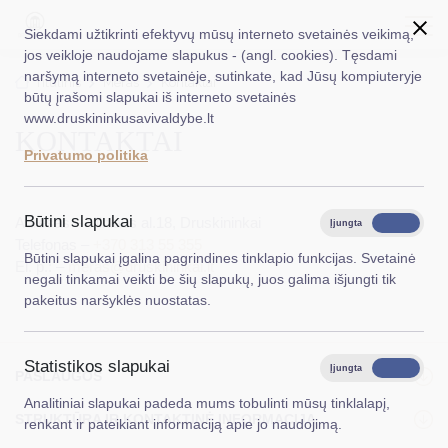
Siekdami užtikrinti efektyvų mūsų interneto svetainės veikimą,
jos veikloje naudojame slapukus - (angl. cookies). Tęsdami
naršymą interneto svetainėje, sutinkate, kad Jūsų kompiuteryje
EN
Ieškoti...
Titulinis
Meras
Kontaktai
būtų įrašomi slapukai iš interneto svetainės
www.druskininkusavivaldybe.lt
KONTAKTAI
Taryba
Privatumo politika
Meras
Administracija
Būtini slapukai
Adresas – Vilniaus al.18, Druskininkai
Įjungta
Išjungta
Telefonas –
+370 313 55 355
Veiklos sritys
Būtini slapukai įgalina pagrindines tinklapio funkcijas. Svetainė
El. p.: –
meras@druskininkai.lt
negali tinkamai veikti be šių slapukų, juos galima išjungti tik
Teisinė informacija
pakeitus naršyklės nuostatas.
Struktūra ir kontaktinė informacija
Statistikos slapukai
Karjera
Įjungta
Išjungta
PASLAUGOS
Analitiniai slapukai padeda mums tobulinti mūsų tinklalapį,
DUK
STRUKTŪRA IR KONTAKTINĖ INFORMACIJA
renkant ir pateikiant informaciją apie jo naudojimą.
PASLAUGOS