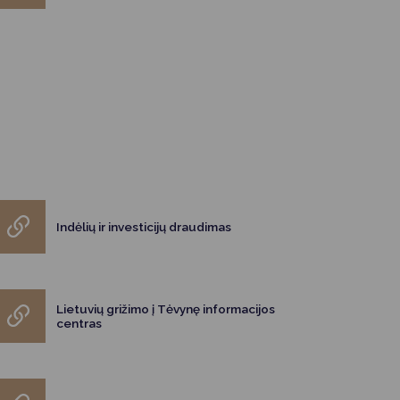
Indėlių ir investicijų draudimas
Lietuvių grižimo į Tėvynę informacijos
centras