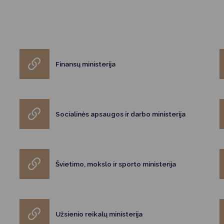
Vartotojų teisių apsauga
Pranešėjų apsauga
Asmens duomenų apsauga
Finansų ministerija
Socialinės apsaugos ir darbo ministerija
Švietimo, mokslo ir sporto ministerija
Užsienio reikalų ministerija