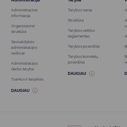
Administracinė
Tarybos nariai
A
informacija
Struktūra
A
Organizacinė
u
Tarybos veiklos
struktūra
reglamentas
A
Savivaldybės
Tarybos posėdžiai
B
administracijos
vadovai
Tarybos komitetų
B
posėdžiai
v
Administracijos
darbo taryba
Tvarkos ir taisyklės