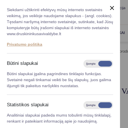
Taryba
Meras
Administracija
Siekdami užtikrinti efektyvų mūsų interneto svetainės
Karjera
DUK
veikimą, jos veikloje naudojame slapukus - (angl. cookies).
Registruokitės priėmi
Administracin
Tęsdami naršymą interneto svetainėje, sutinkate, kad Jūsų
kompiuteryje būtų įrašomi slapukai iš interneto svetainės
Darbotvarkė
Savivaldybės 
PASLAUGOS
DRUSKININKAI
www.druskininkusavivaldybe.lt
vadovai
Kontaktai
Privatumo politika
Planavimo do
Titulinis
Struktūra ir kontaktinė informacija
Nuorod
Vicemerai
Korupcijos pre
Būtini slapukai
Įjungta
Išjungta
NUORODOS
Mero patarėja
Viešieji pirkim
Būtini slapukai įgalina pagrindines tinklapio funkcijas.
Svetainė negali tinkamai veikti be šių slapukų, juos galima
Lygios galim
išjungti tik pakeitus naršyklės nuostatas.
LIETUVOS RESPUBLIKOS V
Savivaldybės
projektai
Statistikos slapukai
Įjungta
Išjungta
Finansų valdym
Lietuvos Respublikos Prezidentas
Analitiniai slapukai padeda mums tobulinti mūsų tinklalapį,
renkant ir pateikiant informaciją apie jo naudojimą.
Organizacinė 