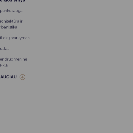
plinkosauga
rchitektūra ir
rbanistika
tliekų tvarkymas
ūstas
endruomeninė
eikla