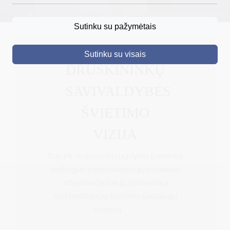
DRUSKININKAI
Sutinku su pažymėtais
SKELBIMAI
Sutinku su visais
TURIZMAS
DRUSKININKŲ
VERSLAS
SAVIVALDYBĖS
PROJEKTAI
ŠVIETIMO
ŠVIETIMAS
VIZIJA
REGISTRACIJA
Sukurti visapusišku ugdymu paremtą,
RENGINIAI
skirtingus besimokančiųjų poreikius
atliepiančią bei jų potencialą
atskleidžiančią švietimo paslaugų
sistemą.