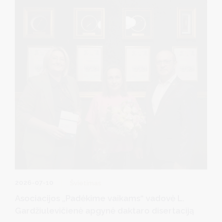
D. Brown padėkojo jiems už profesionalų darbą, kantrybę,
atsidavimą ir indėlį ugdant jaunąją kartą bei garsinant
Druskininkų vardą visoje Lietuvoje.
2026-07-10
Švietimas
Asociacijos „Padėkime vaikams“ vadovė L.
Gardžiulevičienė apgynė daktaro disertaciją