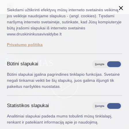
Siekdami užtikrinti efektyvų mūsų interneto svetainės veikimą,
jos veikloje naudojame slapukus - (angl. cookies). Tęsdami
naršymą interneto svetainėje, sutinkate, kad Jūsų kompiuteryje
EN
Ieškoti...
būtų įrašomi slapukai iš interneto svetainės
www.druskininkusavivaldybe.lt
Taryba
Privatumo politika
Meras
ŠVIETIMAS
Administracija
Būtini slapukai
Įjungta
Išjungta
Veiklos sritys
Būtini slapukai įgalina pagrindines tinklapio funkcijas. Svetainė
negali tinkamai veikti be šių slapukų, juos galima išjungti tik
Teisinė informacija
pakeitus naršyklės nuostatas.
Struktūra ir kontaktinė informacija
Statistikos slapukai
Karjera
Įjungta
Išjungta
Analitiniai slapukai padeda mums tobulinti mūsų tinklalapį,
DUK
renkant ir pateikiant informaciją apie jo naudojimą.
PASLAUGOS