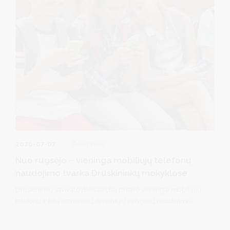
2026-07-07
Švietimas
Nuo rugsėjo – vieninga mobiliųjų telefonų
naudojimo tvarka Druskininkų mokyklose
Druskininkų savivaldybės taryba pritarė vieningai mobiliųjų
telefonų ir kitų asmeninių išmaniųjų įrenginių naudojimo
tvarkai visose savivaldybės bendrojo ugdymo mokyklose
nuo rugsėjo 1 d.