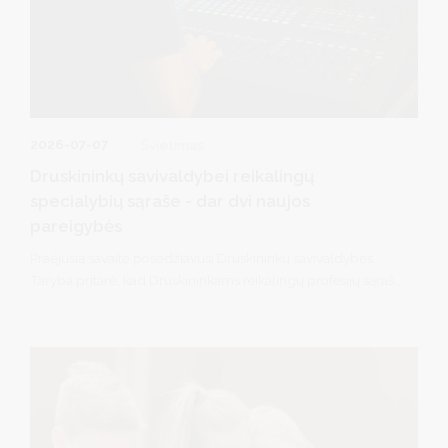
2026-07-07
Švietimas
Druskininkų savivaldybei reikalingų
specialybių sąraše - dar dvi naujos
pareigybės
Praėjusią savaitę posėdžiavusi Druskininkų savivaldybės
Taryba pritarė, kad Druskininkams reikalingų profesijų sąrašą
papildytų dar dvi pareigybės: muzikos technologas
(garsistas) ir renginių techninio aptarnavimo darbuotojas
(technikas/apšvietėjas).