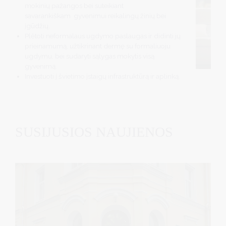
mokinių pažangos bei suteikiant
savarankiškam gyvenimui reikalingų žinių bei
įgūdžių.
Plėtoti neformalaus ugdymo paslaugas ir didinti jų
prieinamumą, užtikrinant dermę su formaliuoju
ugdymu, bei sudaryti sąlygas mokytis visą
gyvenimą.
Investuoti į švietimo įstaigų infrastruktūrą ir aplinką.
SUSIJUSIOS NAUJIENOS