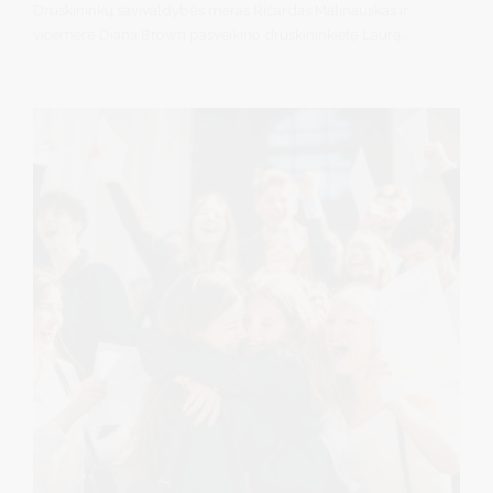
Druskininkų savivaldybės meras Ričardas Malinauskas ir
vicemerė Diana Brown pasveikino druskininkietę Laurą
Gardžiulevičienę, Mykolo Romerio universitete (MRU)
apgynusią socialinių mokslų daktarės disertaciją.