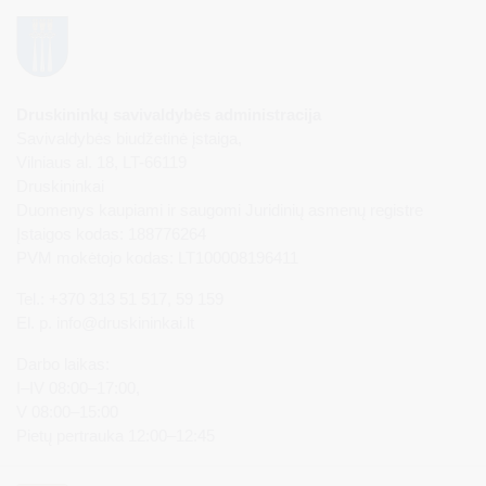
Druskininkų savivaldybės administracija
Savivaldybės biudžetinė įstaiga,
Vilniaus al. 18, LT-66119
Druskininkai
Duomenys kaupiami ir saugomi Juridinių asmenų registre
Įstaigos kodas: 188776264
PVM mokėtojo kodas: LT100008196411
Tel.: +370 313 51 517, 59 159
El. p.
info@druskininkai.lt
Darbo laikas:
I–IV 08:00–17:00,
V 08:00–15:00
Pietų pertrauka 12:00–12:45