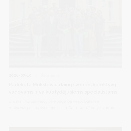
2026-07-10
Švietimas
Padėkota Moksleivių dainų šventės kolektyvų
vadovams ir vaikus lydėjusiems specialistams
Druskininkų savivaldybėje pagerbti Respublikinėje
moksleivių dainų šventėje „Laiku. Ratu. Kartu“ dalyvavusius
jaunuosius druskininkiečius rengę kolektyvų vadovai ir
šventėje juos lydėję mokytojai ir visuomenės sveikatos
specialistai. Savivaldybės meras R. Malinauskas ir vicemerė