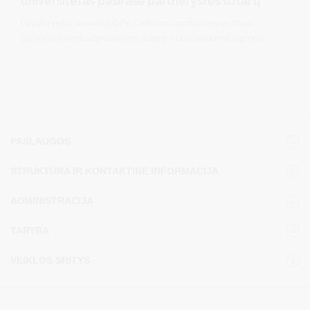
universitetas pasirašė partnerystės sutartį
Druskininkų savivaldybė ir Lietuvos sporto universitetas
pasirašė bendradarbiavimo sutartį, kuria siekiama stiprinti
partnerystę mokslo, sveikatinimo, specialistų rengimo ir
inovacijų srityse. Bendradarbiavimas leis dar glaudžiau
susieti akademines žinias su Druskininkuose sukaupta
sveikatinimo praktika bei prisidės prie kurorto, kaip
sveikatinimo ir ilgaamžiškumo centro, plėtros.
PASLAUGOS
STRUKTŪRA IR KONTAKTINĖ INFORMACIJA
ADMINISTRACIJA
TARYBA
VEIKLOS SRITYS