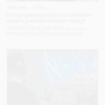
2026-07-09
Švietimas
Pirmieji egzaminų rezultatai: Druskininkuose
išlaikymo procentas aukštesnis nei šalyje
Nacionalinė švietimo agentūra paskelbė lietuvių kalbos ir
literatūros valstybinio brandos egzamino išplėstinio ir
bendrojo kursų bei matematikos valstybinio brandos
egzamino išplėstinio ir bendrojo kursų pagrindinės sesijos
valstybinių brandos egzaminų rezultatus.