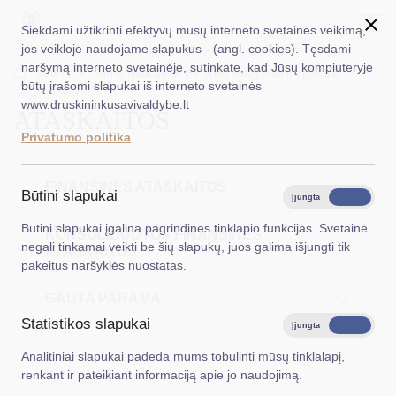
Siekdami užtikrinti efektyvų mūsų interneto svetainės veikimą,
jos veikloje naudojame slapukus - (angl. cookies). Tęsdami
naršymą interneto svetainėje, sutinkate, kad Jūsų kompiuteryje
EN
Ieškoti...
Titulinis
Administracija
Finansų valdymas ir apskaita
būtų įrašomi slapukai iš interneto svetainės
Ataskaitos
www.druskininkusavivaldybe.lt
ATASKAITOS
Taryba
Privatumo politika
Meras
Administracija
FINANSINĖS ATASKAITOS
Būtini slapukai
Įjungta
Išjungta
Veiklos sritys
Būtini slapukai įgalina pagrindines tinklapio funkcijas. Svetainė
KONSOLIDUOTOS FINANSINĖS
negali tinkamai veikti be šių slapukų, juos galima išjungti tik
ATASKAITOS
Teisinė informacija
pakeitus naršyklės nuostatas.
Struktūra ir kontaktinė informacija
GAUTA PARAMA
Statistikos slapukai
Karjera
Įjungta
Išjungta
Analitiniai slapukai padeda mums tobulinti mūsų tinklalapį,
DUK
renkant ir pateikiant informaciją apie jo naudojimą.
PASLAUGOS