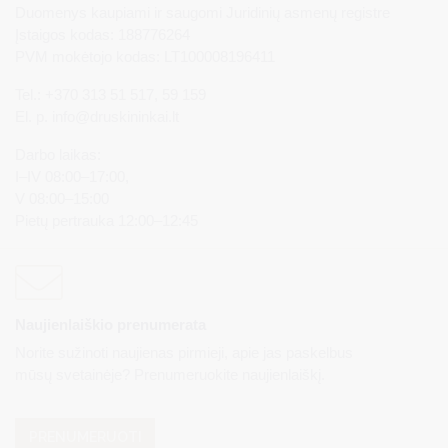
Duomenys kaupiami ir saugomi Juridinių asmenų registre
Įstaigos kodas: 188776264
PVM mokėtojo kodas: LT100008196411
Tel.: +370 313 51 517, 59 159
El. p.
info@druskininkai.lt
Darbo laikas:
I–IV 08:00–17:00,
V 08:00–15:00
Pietų pertrauka 12:00–12:45
Naujienlaiškio prenumerata
Norite sužinoti naujienas pirmieji, apie jas paskelbus
mūsų svetainėje? Prenumeruokite naujienlaiškį.
PRENUMERUOTI