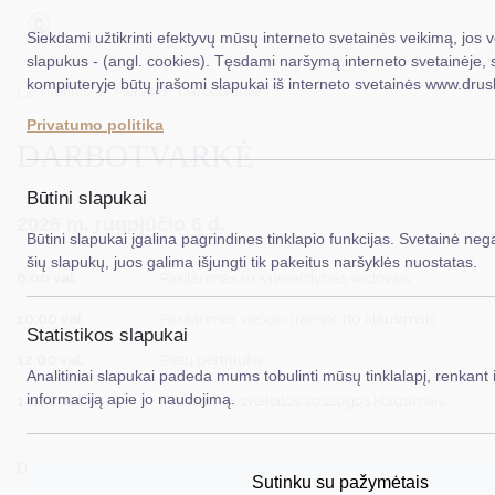
Siekdami užtikrinti efektyvų mūsų interneto svetainės veikimą, jos
slapukus - (angl. cookies). Tęsdami naršymą interneto svetainėje, 
kompiuteryje būtų įrašomi slapukai iš interneto svetainės www.drus
EN
Ieškoti.
Titulinis
Meras
Darbotvarkė
Privatumo politika
DARBOTVARKĖ
Taryba
Meras
Būtini slapukai
2026 m. rugpjūčio 6 d.
Administracija
Būtini slapukai įgalina pagrindines tinklapio funkcijas. Svetainė nega
šių slapukų, juos galima išjungti tik pakeitus naršyklės nuostatas.
Veiklos sritys
8:00 val.
Pasitarimas su savivaldybės vadovais
10:00 val.
Pasitarimas viešojo transporto klausimais
Teisinė informacija
Statistikos slapukai
12:00 val.
Pietų pertrauka
Struktūra ir kontaktinė informacija
Analitiniai slapukai padeda mums tobulinti mūsų tinklalapį, renkant i
informaciją apie jo naudojimą.
14:00 val.
Pasitarimas sveikatos apsaugos klausimais
Karjera
DUK
Darbotvarkė gali būti keičiama.
Sutinku su pažymėtais
PASLAUGOS