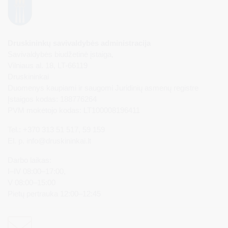
Druskininkų savivaldybės administracija
Savivaldybės biudžetinė įstaiga,
Vilniaus al. 18, LT-66119
Druskininkai
Duomenys kaupiami ir saugomi Juridinių asmenų registre
Įstaigos kodas: 188776264
PVM mokėtojo kodas: LT100008196411
Tel.: +370 313 51 517, 59 159
El. p.
info@druskininkai.lt
Darbo laikas:
I–IV 08:00–17:00,
V 08:00–15:00
Pietų pertrauka 12:00–12:45