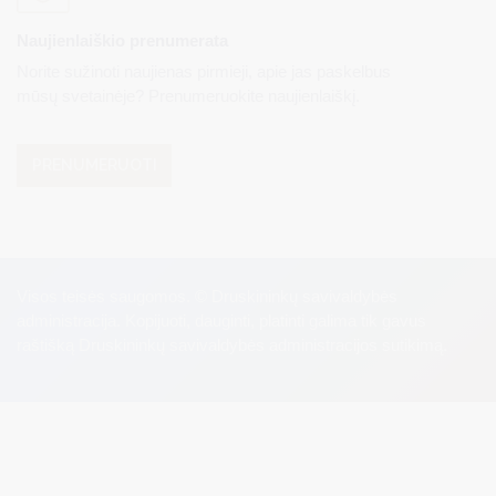
Naujienlaiškio prenumerata
Norite sužinoti naujienas pirmieji, apie jas paskelbus
mūsų svetainėje? Prenumeruokite naujienlaiškį.
PRENUMERUOTI
Visos teisės saugomos. © Druskininkų savivaldybės
administracija. Kopijuoti, dauginti, platinti galima tik gavus
raštišką Druskininkų savivaldybės administracijos sutikimą.