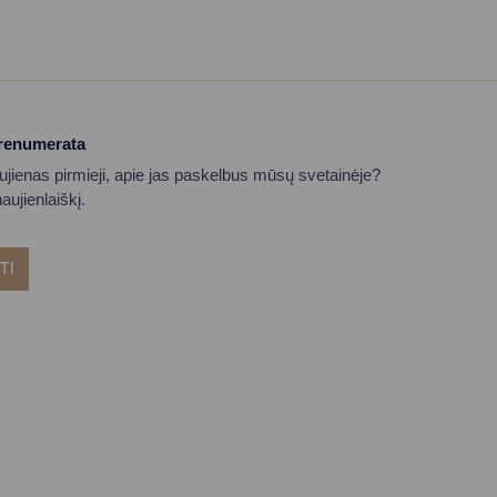
prenumerata
aujienas pirmieji, apie jas paskelbus mūsų svetainėje?
ujienlaiškį.
TI