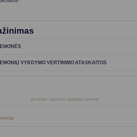
pecialistė.
ažinimas
IEMONĖS
IEMONIŲ VYKDYMO VERTINIMO ATASKAITOS
Biudžeto vykdymo ataskaitų rinkiniai
inkiniai