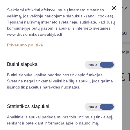
Taryba
Meras
Administracija
Siekdami užtikrinti efektyvų mūsų interneto svetainės
Karjera
DUK
veikimą, jos veikloje naudojame slapukus - (angl. cookies).
Registruokitės priėmi
Administracin
Tęsdami naršymą interneto svetainėje, sutinkate, kad Jūsų
kompiuteryje būtų įrašomi slapukai iš interneto svetainės
Darbotvarkė
Savivaldybės 
PASLAUGOS
DRUSKININKAI
www.druskininkusavivaldybe.lt
vadovai
Kontaktai
Privatumo politika
Planavimo do
Titulinis
Administracija
Administracinė informacija
Vicemerai
Korupcijos pre
Būtini slapukai
Įjungta
Išjungta
Mero patarėja
Viešieji pirkim
ADMINISTRACINĖ 
Būtini slapukai įgalina pagrindines tinklapio funkcijas.
Svetainė negali tinkamai veikti be šių slapukų, juos galima
Lygios galim
išjungti tik pakeitus naršyklės nuostatas.
Savivaldybės
Nuostatai
projektai
Planavimo dokumentai
Statistikos slapukai
Įjungta
Išjungta
Darbo užmokestis
Finansų valdym
Paskatinimai ir apdovanojimai
Analitiniai slapukai padeda mums tobulinti mūsų tinklalapį,
Viešieji pirkimai
renkant ir pateikiant informaciją apie jo naudojimą.
Organizacinė 