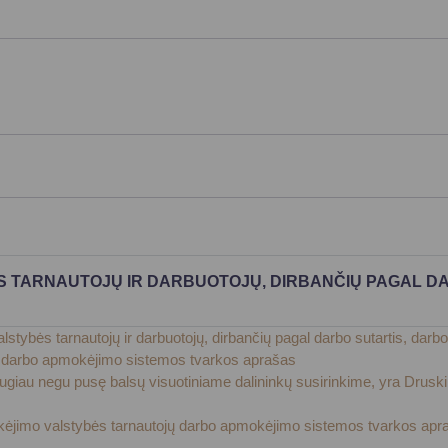
Vartotojų teisių apsauga
Pranešėjų apsauga
Asmens duomenų apsauga
 TARNAUTOJŲ IR DARBUOTOJŲ, DIRBANČIŲ PAGAL DAR
alstybės tarnautojų ir darbuotojų, dirbančių pagal darbo sutartis, d
vų darbo apmokėjimo sistemos tvarkos aprašas
ti daugiau negu pusę balsų visuotiniame dalininkų susirinkime, yra Dr
tikėjimo valstybės tarnautojų darbo apmokėjimo sistemos tvarkos apr