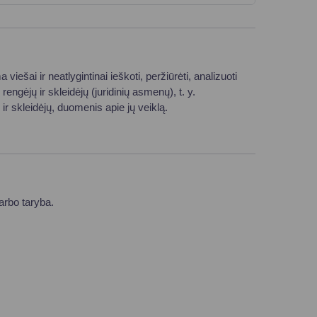
a viešai ir neatlygintinai ieškoti, peržiūrėti, analizuoti
gėjų ir skleidėjų (juridinių asmenų), t. y.
ir skleidėjų, duomenis apie jų veiklą.
arbo taryba.