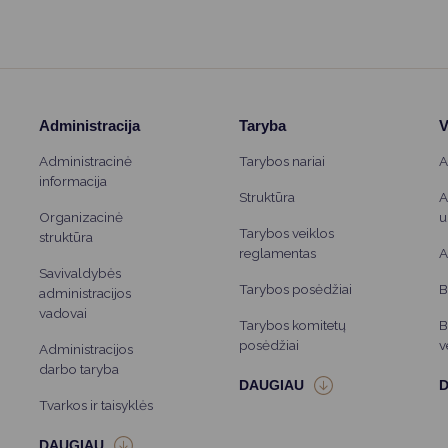
Administracija
Taryba
V
Administracinė
Tarybos nariai
A
informacija
Struktūra
A
Organizacinė
u
Tarybos veiklos
struktūra
reglamentas
A
Savivaldybės
Tarybos posėdžiai
B
administracijos
vadovai
Tarybos komitetų
B
posėdžiai
v
Administracijos
darbo taryba
Tvarkos ir taisyklės