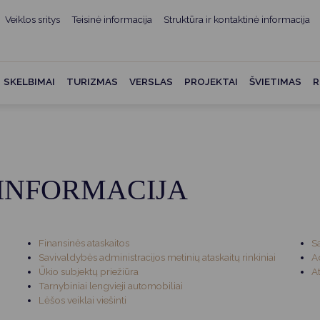
Veiklos sritys
Teisinė informacija
Struktūra ir kontaktinė informacija
mui
ė informacija
Teisės aktai
Struktūra ir kontaktinė
informacija
administracijos
Norminiai teisės aktai
SKELBIMAI
TURIZMAS
VERSLAS
PROJEKTAI
ŠVIETIMAS
R
Asmenų aptarnavimas
Teisės aktų projektai
kumentai
Konsultavimasis su
Mero potvarkiai
visuomene
vencija
Tyrimai ir analizės
Savivaldybės įstaigos
ai
INFORMACIJA
Valstybės garantuojama
Darbo grupės ir komisijos
ybės
teisinė pagalba
Seniūnijos
 remiami
Teisės aktų pažeidimai
Finansinės ataskaitos
S
Nuorodos
Savivaldybės administracijos metinių ataskaitų rinkiniai
A
Galiojančio teisinio
Ūkio subjektų priežiūra
A
as ir apskaita
reguliavimo poveikio ex post
Tarnybiniai lengvieji automobiliai
vertinimas
Lėšos veiklai viešinti
struktūra