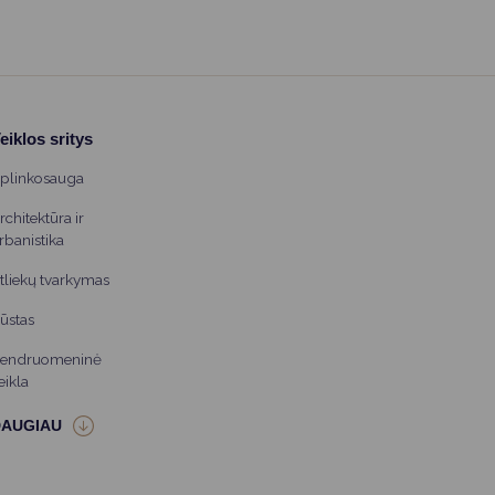
eiklos sritys
plinkosauga
rchitektūra ir
rbanistika
tliekų tvarkymas
ūstas
endruomeninė
eikla