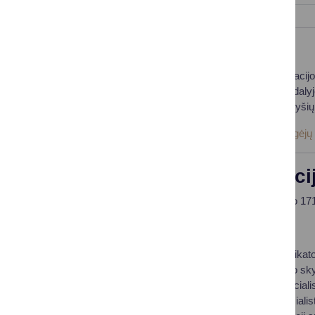
Lėšos veiklai viešinti
2023 m. sausio 1 d. pradėjo veikti Viešosios informacijo
Visuomenės informavimo įstatymo 24 straipsnio 1 dalyje n
žiniasklaidos priemonių, leidėjų, reklamos, viešųjų ryšių
Daugiau informacijos:
Viešosios informacijos rengėjų
Savivaldybės administraci
Vadovaujantis Lietuvos Respublikos darbo kodekso 171 
Darbo tarybos nariai:
Eglė Sadauskaitė, Asmens ir visuomenės sveikato
Silvija Žibūda-Miškinė, Turto ir žemės valdymo sk
Rita Karsokienė, Ūkio skyriaus vyriausioji speciali
Tadas Ročka, Ūkio skyriaus vyriausiasis specialis