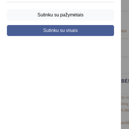
Sutinku su pažymėtais
Nuostatai
Sutinku su visais
Druskininkų savivaldybės administracijos nuostatai
Planavimo dokumentai
Darbo užmokestis
DRUSKININKŲ SAVIVALDYBĖS VALSTYBĖS
BRUTO DARBO UŽMOKESTIS
Druskininkų savivaldybės administracijos karjeros v
Druskininkų savivaldybės biudžetinių įstaigų vado
Viešųjų įstaigų, kurių savininkė ar dalininkė, turin
sistemos tvarkos aprašas
Druskininkų savivaldybės politinio (asmeninio) pasi