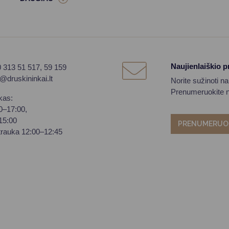
Naujienlaiškio 
0 313 51 517, 59 159
o@druskininkai.lt
Norite sužinoti n
Prenumeruokite na
kas:
00–17:00,
–15:00
PRENUMERUO
trauka 12:00–12:45