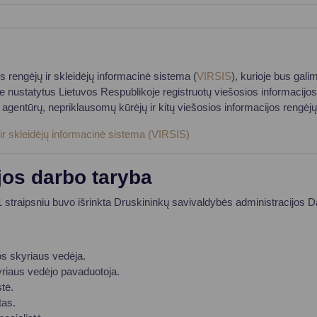
s rengėjų ir skleidėjų informacinė sistema (
VIRSIS
), kurioje bus galim
ustatytus Lietuvos Respublikoje registruotų viešosios informacijos ren
 agentūrų, nepriklausomų kūrėjų ir kitų viešosios informacijos rengėjų 
 ir skleidėjų informacinė sistema (VIRSIS)
jos darbo taryba
straipsniu buvo išrinkta Druskininkų savivaldybės administracijos D
s skyriaus vedėja.
yriaus vedėjo pavaduotoja.
stė.
tas.