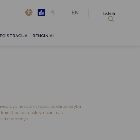
EN
Ieškoti...
EGISTRACIJA
RENGINIAI
avivaldybinės administracijos darbo taryba
dministracinės naštos mažinimas
tviri duomenys