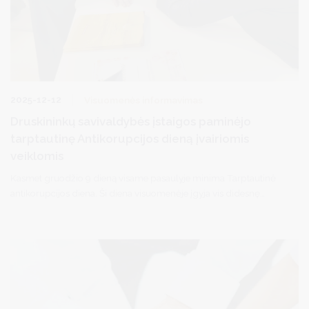
2025-12-12
Visuomenės informavimas
Druskininkų savivaldybės įstaigos paminėjo
tarptautinę Antikorupcijos dieną įvairiomis
veiklomis
Kasmet gruodžio 9 dieną visame pasaulyje minima Tarptautinė
antikorupcijos diena. Ši diena visuomenėje įgyja vis didesnę
svarbą, ji skirta atkreipti dėmesį į korupciją ir paskatinti visuomenę
užkirsti jai kelią.