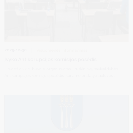
2025-12-30
Visuomenės informavimas
Įvyko Antikorupcijos komisijos posėdis
Gruodžio 22 d. buvo suorganizuotas Druskininkų savivaldybės
Antikorupcijos komisijos posėdis, kuriame pristatyti Lietuvos
Respublikos specialiųjų tyrimų tarnybos korupcijos rizikos
analizės vertinimai ir išvados. Posėdžio metu taip pat pristatyta
2025 m. vykdyti švietimo srities vykdytų viešųjų pirkimų analizė
bei Tarptautinės antikorupcijos dienos minėjimo veiklos
Druskininkų savivaldybėje.