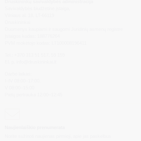
Druskininkų savivaldybės administracija
Savivaldybės biudžetinė įstaiga,
Vilniaus al. 18, LT-66119
Druskininkai
Duomenys kaupiami ir saugomi Juridinių asmenų registre
Įstaigos kodas: 188776264
PVM mokėtojo kodas: LT100008196411
Tel.: +370 313 51 517, 59 159
El. p.
info@druskininkai.lt
Darbo laikas:
I–IV 08:00–17:00,
V 08:00–15:00
Pietų pertrauka 12:00–12:45
Naujienlaiškio prenumerata
Norite sužinoti naujienas pirmieji, apie jas paskelbus