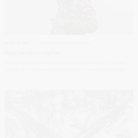
2025-11-26
Visuomenės informavimas
Vyks karinės pratybos
Karinių oro pajėgų Aviacijos bazės kariai Lapkričio 27 – gruodžio
31 d. Druskininkų savivaldybės teritorijoje vyks Karinių oro pajėgų
Aviacijos bazės karių pratybos.