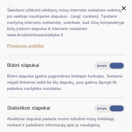
Siekdami užtikrinti efektyvų mūsų interneto svetainės veikimą,
jos veikloje naudojame slapukus - (angl. cookies). Tęsdami
naršymą interneto svetainėje, sutinkate, kad Jūsų kompiuteryje
EN
Ieškoti...
Titulinis
Naujienos
būtų įrašomi slapukai iš interneto svetainės
NAUJIENOS
www.druskininkusavivaldybe.lt
Taryba
Privatumo politika
Meras
Viso įrašų: 234
Administracija
Būtini slapukai
Įjungta
Išjungta
Filtruoti:
Veiklos sritys
Būtini slapukai įgalina pagrindines tinklapio funkcijas. Svetainė
×
Visuomenės informavimas
negali tinkamai veikti be šių slapukų, juos galima išjungti tik
Teisinė informacija
pakeitus naršyklės nuostatas.
Struktūra ir kontaktinė informacija
Išvalyti
Išvalyt
Statistikos slapukai
Karjera
Įjungta
Išjungta
Atkreipkite dėmesį!
Jūs pasinaudojote įrašų filtru, todėl
Analitiniai slapukai padeda mums tobulinti mūsų tinklalapį,
DUK
matote susiaurintą sąrašą.
Rodyti pilną sąrašą
renkant ir pateikiant informaciją apie jo naudojimą.
PASLAUGOS