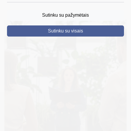
DRUSKININKAI
Sutinku su pažymėtais
SKELBIMAI
Sutinku su visais
TURIZMAS
VERSLAS
PROJEKTAI
ŠVIETIMAS
REGISTRACIJA
RENGINIAI