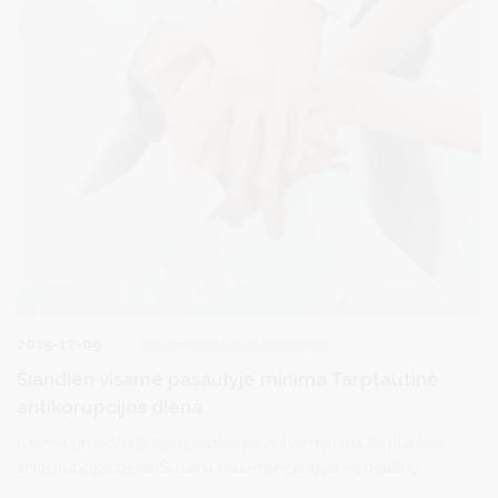
2025-12-09
Visuomenės informavimas
Šiandien visame pasaulyje minima Tarptautinė
antikorupcijos diena
Kasmet gruodžio 9 dieną visame pasaulyje minima Tarptautinė
antikorupcijos diena. Ši diena visuomenėje įgyja vis didesnę
svarbą, ji skirta atkreipti dėmesį į korupciją ir paskatinti visuomenę