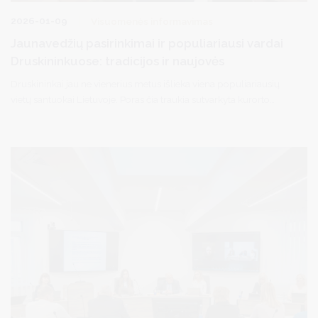
2026-01-09
Visuomenės informavimas
Jaunavedžių pasirinkimai ir populiariausi vardai
Druskininkuose: tradicijos ir naujovės
Druskininkai jau ne vienerius metus išlieka viena populiariausių
vietų santuokai Lietuvoje. Poras čia traukia sutvarkyta kurorto
aplinka ir galimybė ceremonijas rengti išskirtinėse miesto
erdvėse. Ne išimtis – ir praėję 2025-ieji.