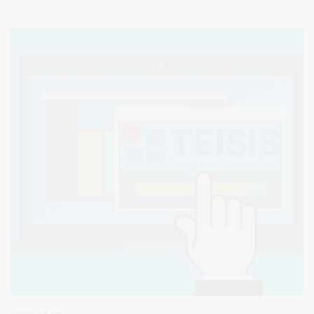
užkirsti jai kelią. Pagrindinis korupcijos prevencijos tikslas – siekti,
kad valstybės ir savivaldybių įstaigų bei privačių verslo subjektų
veikla būtų nešališka ir skaidri.
2025-12-01