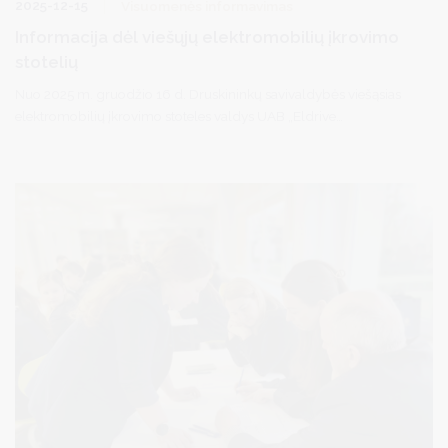
2025-12-15
Visuomenės informavimas
Informacija dėl viešųjų elektromobilių įkrovimo
stotelių
Nuo 2025 m. gruodžio 16 d. Druskininkų savivaldybės viešąsias
elektromobilių įkrovimo stoteles valdys UAB „Eldrive
Lithuania“. Siekiant užtikrinti sklandų įkrovimo stotelių perdavimo
procesą, jos bus išjungiamos ir laikinai neveiks: nuo 2025 m.
gruodžio 15 d. 16:00 val. iki 2025 m. gruodžio 16 d. 12:00 val.