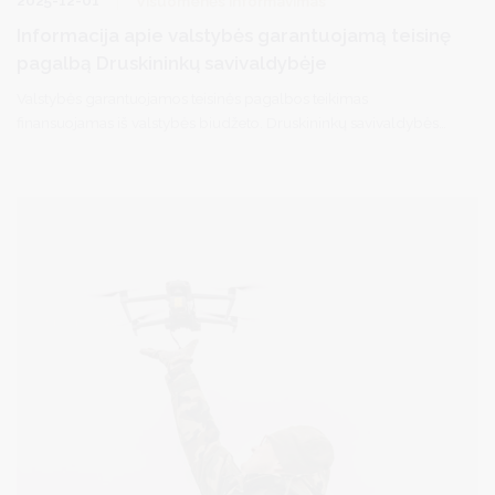
Visuomenės informavimas
Informacija apie valstybės garantuojamą teisinę
pagalbą Druskininkų savivaldybėje
Valstybės garantuojamos teisinės pagalbos teikimas
finansuojamas iš valstybės biudžeto. Druskininkų savivaldybės
gyventojai gali kreiptis dėl pirminės teisinės pagalbos per
elektroninę sistemą TEISIS (https://www.teisis.lt) arba iš anksto
užsiregistravę tel. (0 313) 51517 / registracija.druskininkai.lt