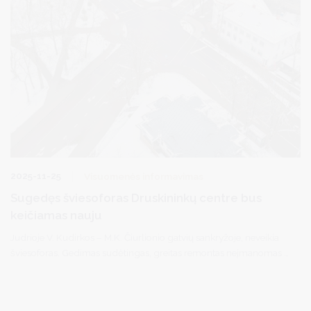
2025-11-25
Visuomenės informavimas
Sugedęs šviesoforas Druskininkų centre bus
keičiamas nauju
Judrioje V. Kudirkos – M.K. Čiurlionio gatvių sankryžoje, neveikia
šviesoforas. Gedimas sudėtingas, greitas remontas neįmanomas –
reikia naujų šviesoforo valdymo ir elektronikos detalių.