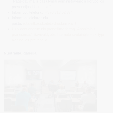
„Pageidavimai ir pasiūlymai administravimo ir korupcijos
prevencijos klausimais“
Informuoti telefonu:
+370 313 52 874
Informuoti elektroniniu
paštu:
ruta.vitkauskaite@druskininkai.lt
Užpildant anoniminio pranešimo formą „Anoniminis
pranešimas“ Savivaldybės interneto svetainėje – skiltyje
Korupcijos prevencija.
Nuotraukų galerija