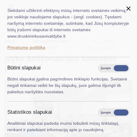
Siekdami užtikrinti efektyvų mūsų interneto svetainės veikimą,
jos veikloje naudojame slapukus - (angl. cookies). Tęsdami
naršymą interneto svetainėje, sutinkate, kad Jūsų kompiuteryje
EN
Ieškoti...
Titulinis
Naujienos
Įvyko Antikorupcijos komisijos posėdis
būtų įrašomi slapukai iš interneto svetainės
www.druskininkusavivaldybe.lt
Taryba
2024-
Atnaujinimo data:
Visuomenės
08-12
2026-02-17
Privatumo politika
informavimas
Meras
Įvyko Antikorupcijos komisijos
Administracija
posėdis
Būtini slapukai
Įjungta
Išjungta
Veiklos sritys
Būtini slapukai įgalina pagrindines tinklapio funkcijas. Svetainė
negali tinkamai veikti be šių slapukų, juos galima išjungti tik
Teisinė informacija
pakeitus naršyklės nuostatas.
Struktūra ir kontaktinė informacija
Statistikos slapukai
Karjera
Įjungta
Išjungta
Analitiniai slapukai padeda mums tobulinti mūsų tinklalapį,
DUK
renkant ir pateikiant informaciją apie jo naudojimą.
PASLAUGOS