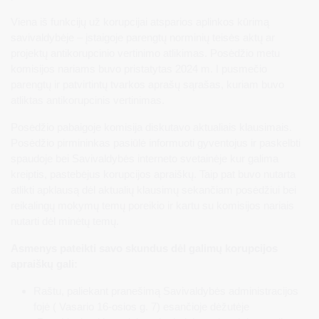
Viena iš funkcijų už korupcijai atsparios aplinkos kūrimą
savivaldybėje – įstaigoje parengtų norminių teisės aktų ar
projektų antikorupcinio vertinimo atlikimas. Posėdžio metu
komisijos nariams buvo pristatytas 2024 m. I pusmečio
parengtų ir patvirtintų tvarkos aprašų sąrašas, kuriam buvo
atliktas antikorupcinis vertinimas.
Posėdžio pabaigoje komisija diskutavo aktualiais klausimais.
Posėdžio pirmininkas pasiūlė informuoti gyventojus ir paskelbti
spaudoje bei Savivaldybės interneto svetainėje kur galima
kreiptis, pastebėjus korupcijos apraiškų. Taip pat buvo nutarta
atlikti apklausą dėl aktualių klausimų sekančiam posėdžiui bei
reikalingų mokymų temų poreikio ir kartu su komisijos nariais
nutarti dėl minėtų temų.
Asmenys pateikti savo skundus dėl galimų korupcijos
apraiškų gali:
Raštu, paliekant pranešimą Savivaldybės administracijos
fojė ( Vasario 16-osios g. 7) esančioje dėžutėje