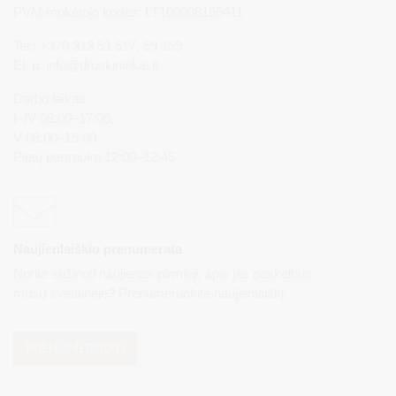
PVM mokėtojo kodas: LT100008196411
Tel.: +370 313 51 517, 59 159
El. p.
info@druskininkai.lt
Darbo laikas:
I–IV 08:00–17:00,
V 08:00–15:00
Pietų pertrauka 12:00–12:45
Naujienlaiškio prenumerata
Norite sužinoti naujienas pirmieji, apie jas paskelbus
mūsų svetainėje? Prenumeruokite naujienlaiškį.
PRENUMERUOTI