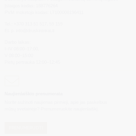
Įstaigos kodas: 188776264
PVM mokėtojo kodas: LT100008196411
Tel.: +370 313 51 517, 59 159
El. p.
info@druskininkai.lt
Darbo laikas:
I–IV 08:00–17:00,
V 08:00–15:00
Pietų pertrauka 12:00–12:45
Naujienlaiškio prenumerata
Norite sužinoti naujienas pirmieji, apie jas paskelbus
mūsų svetainėje? Prenumeruokite naujienlaiškį.
PRENUMERUOTI