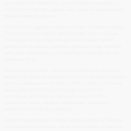
konsultacijos bei dokumentų, skirtų valstybės ir savivaldybių
institucijoms rengimas, pagalba, kaip spręsti ne teismo tvarka ir
taikos sutarties parengimas.
Pirminė teisinė pagalba suteikiama iš karto, kai asmuo kreipiasi
į Druskininkų savivaldybės administracijos Teisės ir civilinės
metrikacijos skyrių. Jeigu nėra galimybės iš karto suteikti
pirminę teisinę pagalbą, pareiškėjui pranešama apie priėmimo
laiką, kuris paskiriamas ne vėlesnis kaip 5 darbo dienos nuo
kreipimosi dienos.
Antrinė teisinė pagalba – tai procesinių dokumentų rengimas,
advokato gynyba arba atstovavimas bylose, įskaitant vykdymo
procesą, atstovavimas išankstinio ginčo sprendimo ne teisme
atveju, jeigu tokią tvarką nustato įstatymai ar teismo
sprendimas, atleidimas nuo advokato, proceso ir kitų
bylinėjimosi išlaidų mokėjimo, neteisminės, teisminės ir
privalomosios mediacijos paslaugos.
Valstybės garantuojamos teisinės pagalbos tarnybos teikiamos
administracinės paslaugos: antrinė teisinė pagalba privalomoji