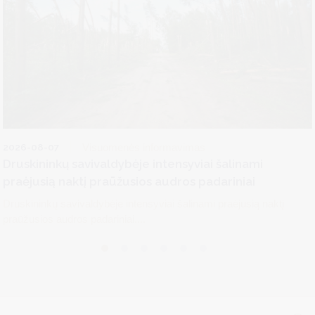
2026-08-07
Visuomenės informavimas
Druskininkų savivaldybėje intensyviai šalinami
praėjusią naktį praūžusios audros padariniai
Druskininkų savivaldybėje intensyviai šalinami praėjusią naktį
praūžusios audros padariniai....