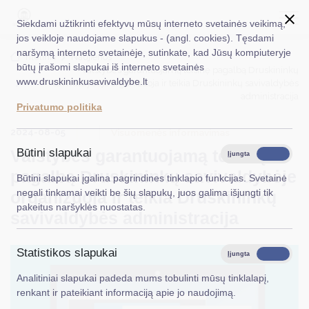
Siekdami užtikrinti efektyvų mūsų interneto svetainės veikimą,
jos veikloje naudojame slapukus - (angl. cookies). Tęsdami
naršymą interneto svetainėje, sutinkate, kad Jūsų kompiuteryje
EN
Ieškoti...
Titulinis
Naujienos
būtų įrašomi slapukai iš interneto svetainės
Valstybės garantuojamą teisinę pagalbą Druskininkų
www.druskininkusavivaldybe.lt
savivaldybėje organizuoja ir teikia Druskininkų savivaldybės
Taryba
administracija
Privatumo politika
Meras
2024-08-05
Visuomenės informavimas
Administracija
Valstybės garantuojamą teisinę
Būtini slapukai
Įjungta
Išjungta
pagalbą Druskininkų savivaldybėje
Veiklos sritys
Būtini slapukai įgalina pagrindines tinklapio funkcijas. Svetainė
negali tinkamai veikti be šių slapukų, juos galima išjungti tik
organizuoja ir teikia Druskininkų
Teisinė informacija
pakeitus naršyklės nuostatas.
savivaldybės administracija
Struktūra ir kontaktinė informacija
Statistikos slapukai
Karjera
Įjungta
Išjungta
Analitiniai slapukai padeda mums tobulinti mūsų tinklalapį,
DUK
renkant ir pateikiant informaciją apie jo naudojimą.
PASLAUGOS