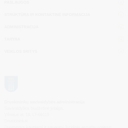
PASLAUGOS
STRUKTŪRA IR KONTAKTINĖ INFORMACIJA
ADMINISTRACIJA
TARYBA
VEIKLOS SRITYS
Druskininkų savivaldybės administracija
Savivaldybės biudžetinė įstaiga,
Vilniaus al. 18, LT-66119
Druskininkai
Duomenys kaupiami ir saugomi Juridinių asmenų registre