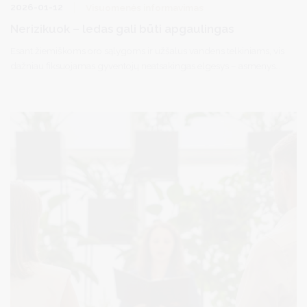
2026-01-12
Visuomenės informavimas
Nerizikuok – ledas gali būti apgaulingas
Esant žiemiškoms oro sąlygoms ir užšalus vandens telkiniams, vis
dažniau fiksuojamas gyventojų neatsakingas elgesys – asmenys
lipa ant ledo, važinėja keturračiais ir kita technika, neįvertindami
galimos rizikos. Tokie veiksmai kelia didelį pavojų žmonių
gyvybei ir sveikatai bei gali lemti skaudžias nelaimes.