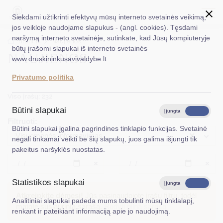
Siekdami užtikrinti efektyvų mūsų interneto svetainės veikimą,
jos veikloje naudojame slapukus - (angl. cookies). Tęsdami
naršymą interneto svetainėje, sutinkate, kad Jūsų kompiuteryje
EN
Ieškoti...
Titulinis
Naujienos
būtų įrašomi slapukai iš interneto svetainės
NAUJIENOS
www.druskininkusavivaldybe.lt
Taryba
Privatumo politika
Meras
Viso įrašų: 232
Administracija
Būtini slapukai
Įjungta
Išjungta
Filtruoti:
Veiklos sritys
Būtini slapukai įgalina pagrindines tinklapio funkcijas. Svetainė
×
Visuomenės informavimas
negali tinkamai veikti be šių slapukų, juos galima išjungti tik
Teisinė informacija
pakeitus naršyklės nuostatas.
Struktūra ir kontaktinė informacija
Išvalyti
Išvalyt
Statistikos slapukai
Karjera
Įjungta
Išjungta
Atkreipkite dėmesį!
Jūs pasinaudojote įrašų filtru, todėl
Analitiniai slapukai padeda mums tobulinti mūsų tinklalapį,
DUK
matote susiaurintą sąrašą.
Rodyti pilną sąrašą
renkant ir pateikiant informaciją apie jo naudojimą.
PASLAUGOS