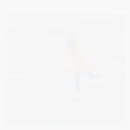
gyventojai gali kreiptis dėl pirminės teisinės pagalbos per
elektroninę sistemą TEISIS (https://www.teisis.lt) arba iš anksto
užsiregistravę tel. (0 313) 51517 / registracija.druskininkai.lt