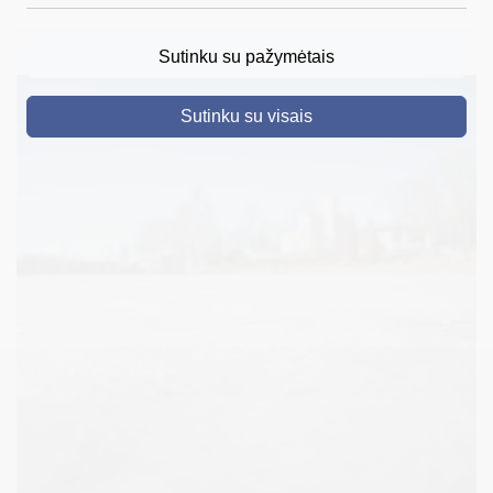
DRUSKININKAI
Sutinku su pažymėtais
SKELBIMAI
Sutinku su visais
TURIZMAS
VERSLAS
PROJEKTAI
ŠVIETIMAS
REGISTRACIJA
RENGINIAI