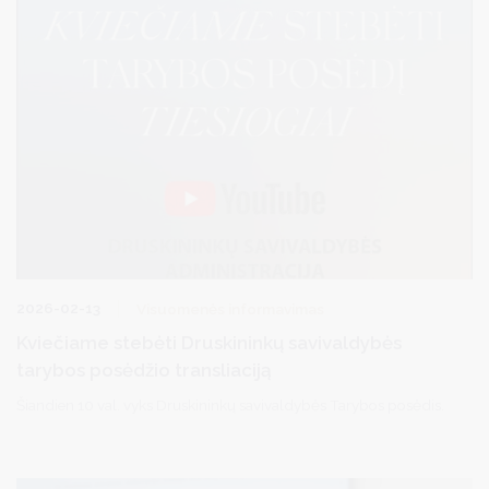
2026-02-13
Visuomenės informavimas
Kviečiame stebėti Druskininkų savivaldybės
tarybos posėdžio transliaciją
Šiandien 10 val. vyks Druskininkų savivaldybės Tarybos posėdis.