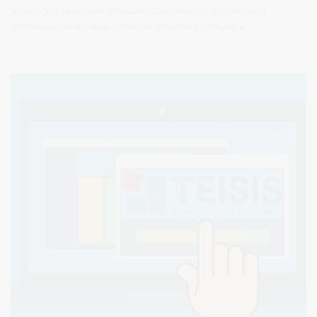
Vasario 3 d. buvo suorganizuotas Druskininkų savivaldybės
Antikorupcijos komisijos posėdis, kuriame pristatytas ir
patvirtintas Druskininkų savivaldybės korupcijos prevencijos 2025
metų veiksmų plano priemonių vykdymas, Druskininkų
savivaldybės Antikorupcijos komisijos 2025 metų veiklos plano
vykdymas, Druskininkų savivaldybės Antikorupcijos komisijos
2026 metų veiklos planas, Druskininkų savivaldybės korupcijos
prevencijos 2026-2028 m. veiksmų planas.