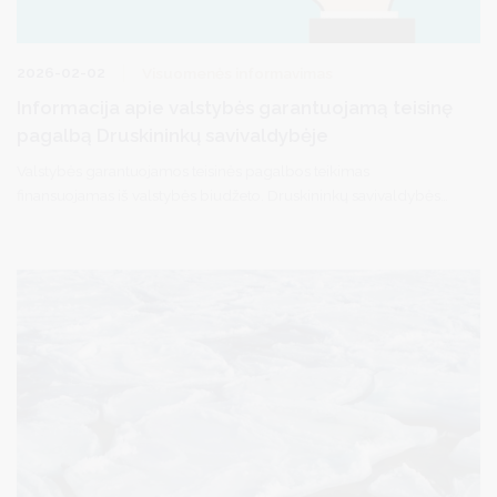
2026-02-02
Visuomenės informavimas
Informacija apie valstybės garantuojamą teisinę
pagalbą Druskininkų savivaldybėje
Valstybės garantuojamos teisinės pagalbos teikimas
finansuojamas iš valstybės biudžeto. Druskininkų savivaldybės
gyventojai gali kreiptis dėl pirminės teisinės pagalbos per
elektroninę sistemą TEISIS (https://www.teisis.lt) arba iš anksto
užsiregistravę tel. (0 313) 51517 / registracija.druskininkai.lt