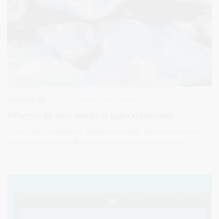
2026-01-28
Visuomenės informavimas
Informacija apie vandens lygio stebėseną
Druskininkų priešgaisrinė gelbėjimo tarnyba informuoja, kad šiuo
metu situacija dėl vandens lygio savivaldybės teritorijoje yra
nuolat stebima. Pavojingų reiškinių šiuo metu nefiksuojama,
grėsmės gyventojų saugumui nėra.