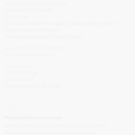
Savivaldybės biudžetinė įstaiga,
Vilniaus al. 18, LT-66119
Druskininkai
Duomenys kaupiami ir saugomi Juridinių asmenų registre
Įstaigos kodas: 188776264
PVM mokėtojo kodas: LT100008196411
Tel.: +370 313 51 517, 59 159
El. p.
info@druskininkai.lt
Darbo laikas:
I–IV 08:00–17:00,
V 08:00–15:00
Pietų pertrauka 12:00–12:45
Naujienlaiškio prenumerata
Norite sužinoti naujienas pirmieji, apie jas paskelbus
mūsų svetainėje? Prenumeruokite naujienlaiškį.