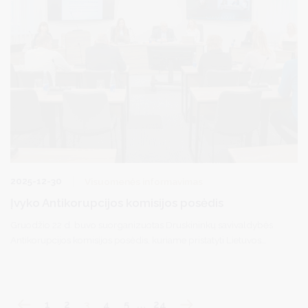
2025-12-30
Visuomenės informavimas
Įvyko Antikorupcijos komisijos posėdis
Gruodžio 22 d. buvo suorganizuotas Druskininkų savivaldybės
Antikorupcijos komisijos posėdis, kuriame pristatyti Lietuvos
Respublikos specialiųjų tyrimų tarnybos korupcijos rizikos
analizės vertinimai ir išvados. Posėdžio metu taip pat pristatyta
2025 m. vykdyti švietimo srities vykdytų viešųjų pirkimų analizė
bei Tarptautinės antikorupcijos dienos minėjimo veiklos
1
2
3
4
5
…
24