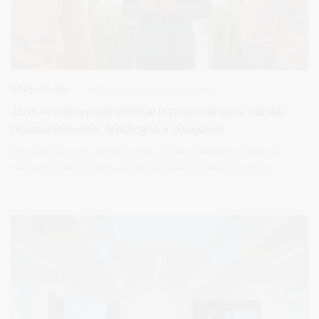
2026-01-09
Visuomenės informavimas
Jaunavedžių pasirinkimai ir populiariausi vardai
Druskininkuose: tradicijos ir naujovės
Druskininkai jau ne vienerius metus išlieka viena populiariausių
vietų santuokai Lietuvoje. Poras čia traukia sutvarkyta kurorto
aplinka ir galimybė ceremonijas rengti išskirtinėse miesto
erdvėse. Ne išimtis – ir praėję 2025-ieji.