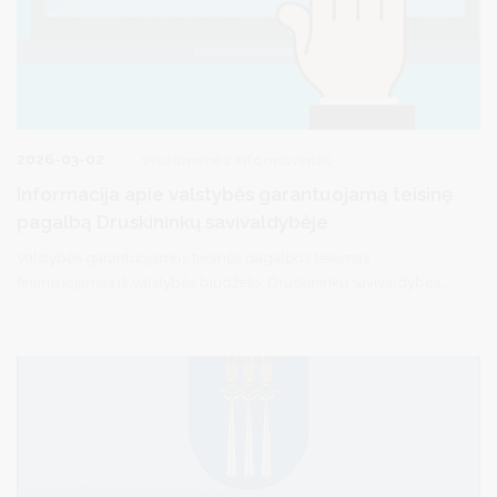
2026-03-02
Visuomenės informavimas
Informacija apie valstybės garantuojamą teisinę
pagalbą Druskininkų savivaldybėje
Valstybės garantuojamos teisinės pagalbos teikimas
finansuojamas iš valstybės biudžeto. Druskininkų savivaldybės
gyventojai gali kreiptis dėl pirminės teisinės pagalbos per
elektroninę sistemą TEISIS (https://www.teisis.lt) arba iš anksto
užsiregistravę tel. (0 313) 51517 / registracija.druskininkai.lt