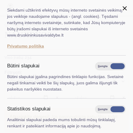
Siekdami užtikrinti efektyvų mūsų interneto svetainės veikimą,
jos veikloje naudojame slapukus - (angl. cookies). Tęsdami
naršymą interneto svetainėje, sutinkate, kad Jūsų kompiuteryje
EN
Ieškoti...
Titulinis
Naujienos
būtų įrašomi slapukai iš interneto svetainės
NAUJIENOS
www.druskininkusavivaldybe.lt
Taryba
Privatumo politika
Meras
Viso įrašų: 234
Administracija
Būtini slapukai
Įjungta
Išjungta
Filtruoti:
Veiklos sritys
Būtini slapukai įgalina pagrindines tinklapio funkcijas. Svetainė
×
Visuomenės informavimas
negali tinkamai veikti be šių slapukų, juos galima išjungti tik
Teisinė informacija
pakeitus naršyklės nuostatas.
Struktūra ir kontaktinė informacija
Išvalyti
Išvalyt
Statistikos slapukai
Karjera
Įjungta
Išjungta
Atkreipkite dėmesį!
Jūs pasinaudojote įrašų filtru, todėl
Analitiniai slapukai padeda mums tobulinti mūsų tinklalapį,
DUK
matote susiaurintą sąrašą.
Rodyti pilną sąrašą
renkant ir pateikiant informaciją apie jo naudojimą.
PASLAUGOS