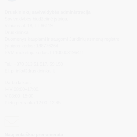
Druskininkų savivaldybės administracija
Savivaldybės biudžetinė įstaiga,
Vilniaus al. 18, LT-66119
Druskininkai
Duomenys kaupiami ir saugomi Juridinių asmenų registre
Įstaigos kodas: 188776264
PVM mokėtojo kodas: LT100008196411
Tel.: +370 313 51 517, 59 159
El. p.
info@druskininkai.lt
Darbo laikas:
I–IV 08:00–17:00,
V 08:00–15:00
Pietų pertrauka 12:00–12:45
Naujienlaiškio prenumerata