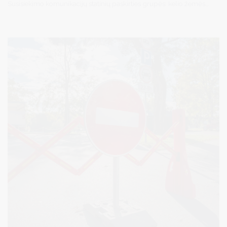
Susisiekimo komunikacijų statinių paskirties grupės: kelio žemės
sklype Gardino g. 3D, Druskininkuose, statybos, kelio –
Privažiavimo prie miesto kapinių nuo Sodų g. (unikalus numeris
4400-6142-0640) bei gatvės, Gardino g., Druskininkuose
(unikalus numeris 4400-52050192) kapitalinio remonto,
inžinerinių tinklų paskirties grupės paviršinių (lietaus) nuotekų
šalinimo tinklų statybos projektas.