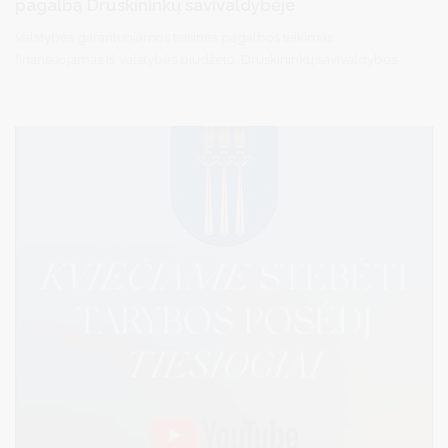
pagalbą Druskininkų savivaldybėje
Valstybės garantuojamos teisinės pagalbos teikimas
finansuojamas iš valstybės biudžeto. Druskininkų savivaldybės
gyventojai gali kreiptis dėl pirminės teisinės pagalbos per
elektroninę sistemą TEISIS (https://www.teisis.lt) arba iš anksto
užsiregistravę tel. (0 313) 51517 / registracija.druskininkai.lt