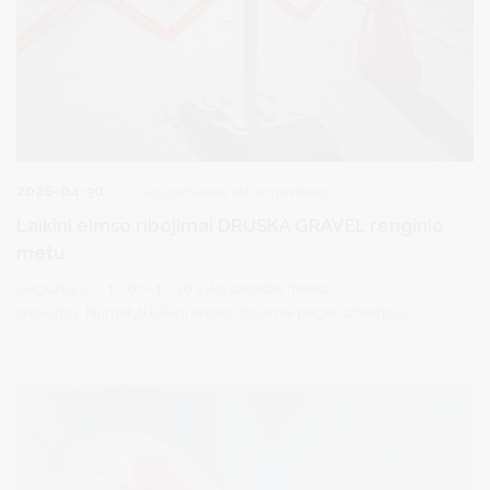
2026-04-30
Visuomenės informavimas
Laikini eimso ribojimai DRUSKA GRAVEL renginio
metu
Gegužės 2 d. 10:00–10:30 vyks paradas miesto
gatvėmis. Numatyti laikini eismo ribojimai pagal schemoje
nurodytą maršrutą. Atsiprašome už laikinus nepatogumus.