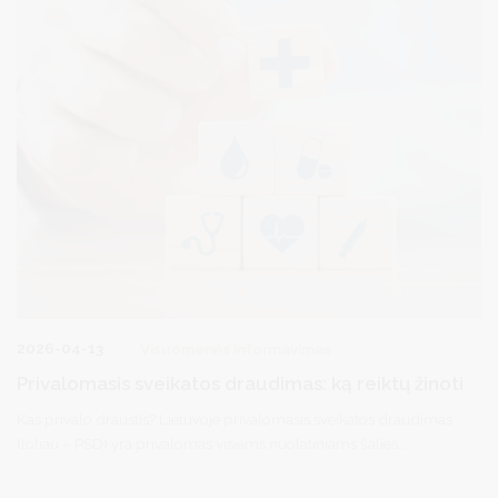
2026-04-13
Visuomenės informavimas
Privalomasis sveikatos draudimas: ką reiktų žinoti
Kas privalo draustis? Lietuvoje privalomasis sveikatos draudimas
(toliau – PSD) yra privalomas visiems nuolatiniams šalies
gyventojams, taip pat laikinai šalyje gyvenantiems užsieniečiams,
kurie dirba ar kitais pagrindais draudžiami pagal LR sveikatos