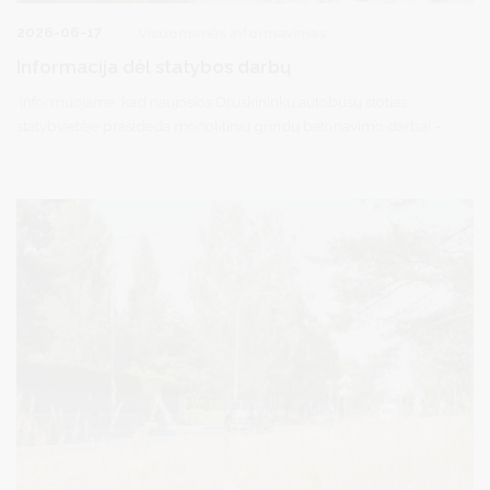
2026-06-17
Visuomenės informavimas
Informacija dėl statybos darbų
Informuojame, kad naujosios Druskininkų autobusų stoties
statybvietėje prasideda monolitinių grindų betonavimo darbai –
vienas svarbiausių statybų etapų.