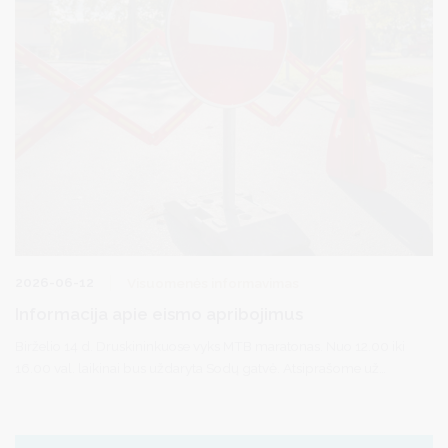
2026-06-12
Visuomenės informavimas
Informacija apie eismo apribojimus
Birželio 14 d. Druskininkuose vyks MTB maratonas. Nuo 12.00 iki
16.00 val. laikinai bus uždaryta Sodų gatvė. Atsiprašome už
laikinus nepatogumus ir kviečiame palaikyti dalyvius!