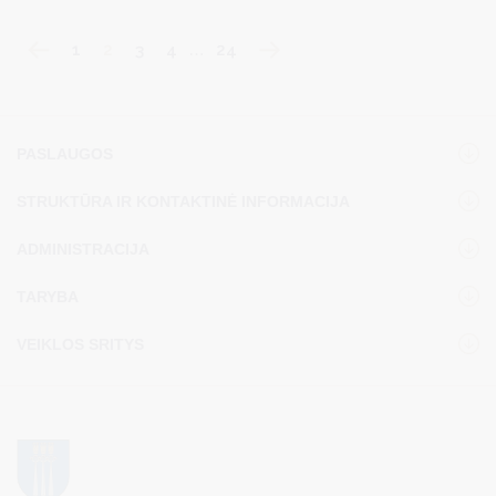
draudimo įstatymą.
1
2
3
4
…
24
PASLAUGOS
STRUKTŪRA IR KONTAKTINĖ INFORMACIJA
ADMINISTRACIJA
TARYBA
VEIKLOS SRITYS