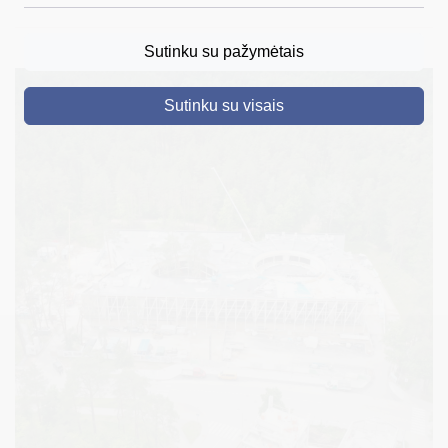
DRUSKININKAI
Sutinku su pažymėtais
SKELBIMAI
Sutinku su visais
TURIZMAS
VERSLAS
PROJEKTAI
ŠVIETIMAS
REGISTRACIJA
RENGINIAI