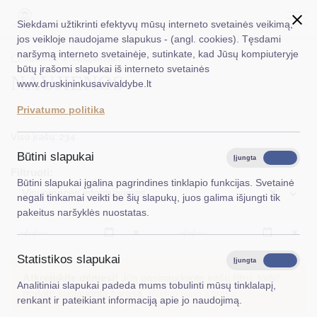
Siekdami užtikrinti efektyvų mūsų interneto svetainės veikimą,
jos veikloje naudojame slapukus - (angl. cookies). Tęsdami
naršymą interneto svetainėje, sutinkate, kad Jūsų kompiuteryje
EN
Ieškoti...
Titulinis
Naujienos
būtų įrašomi slapukai iš interneto svetainės
NAUJIENOS
www.druskininkusavivaldybe.lt
Taryba
Privatumo politika
Meras
Viso įrašų: 234
Administracija
Būtini slapukai
Įjungta
Išjungta
Filtruoti:
Veiklos sritys
Būtini slapukai įgalina pagrindines tinklapio funkcijas. Svetainė
×
Visuomenės informavimas
negali tinkamai veikti be šių slapukų, juos galima išjungti tik
Teisinė informacija
pakeitus naršyklės nuostatas.
Struktūra ir kontaktinė informacija
Išvalyti
Išvalyt
Statistikos slapukai
Karjera
Įjungta
Išjungta
Atkreipkite dėmesį!
Jūs pasinaudojote įrašų filtru, todėl
Analitiniai slapukai padeda mums tobulinti mūsų tinklalapį,
DUK
matote susiaurintą sąrašą.
Rodyti pilną sąrašą
renkant ir pateikiant informaciją apie jo naudojimą.
PASLAUGOS