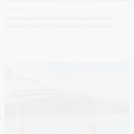
2026-08-07
Visuomenės informavimas
Druskininkų savivaldybėje intensyviai šalinami
praėjusią naktį praūžusios audros padariniai
Druskininkų savivaldybėje intensyviai šalinami praėjusią naktį
praūžusios audros padariniai. Atsakingų tarnybų, savivaldybės ir
seniūnijų specialistai, pasitelkę reikiamą techniką, šalina
nuvirtusius medžius, atlaisvina pravažiavimus ir praėjimus, tvarko
audros padarinius gyvenvietėse.