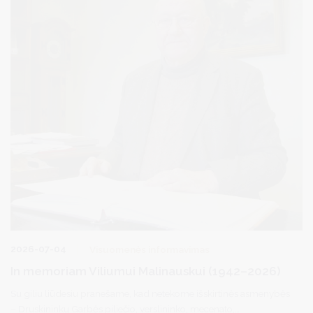
2026-07-04
Visuomenės informavimas
In memoriam Viliumui Malinauskui (1942–2026)
Su giliu liūdesiu pranešame, kad netekome išskirtinės asmenybės
– Druskininkų Garbės piliečio, verslininko, mecenato,