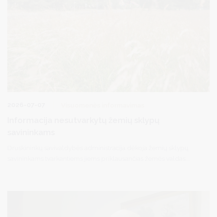
2026-07-07
Visuomenės informavimas
Informacija nesutvarkytų žemių sklypų
savininkams
Druskininkų savivaldybės administracija dėkoja žemių sklypų
savininkams tvarkantiems jiems priklausančias žemės valdas.
Atsižvelgiant į tai, kad kurortui itin svarbu estetinis aplinkos
vaizdas, siekiame užtikrinti, kad visos teritorijos, taip pat ir
privačios, esančios Druskininkuose ir kaimiškosiose savivaldybės
vietovėse atrodytų tvarkingai.