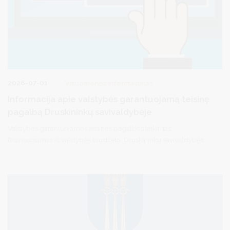
2026-07-01
Visuomenės informavimas
Informacija apie valstybės garantuojamą teisinę
pagalbą Druskininkų savivaldybėje
Valstybės garantuojamos teisinės pagalbos teikimas
finansuojamas iš valstybės biudžeto. Druskininkų savivaldybės
gyventojai gali kreiptis dėl pirminės teisinės pagalbos per
elektroninę sistemą TEISIS (https://www.teisis.lt) arba iš anksto
užsiregistravę tel. (0 313) 51517 / registracija.druskininkai.lt