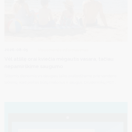
2026-08-05
Visuomenės informavimas
Vėl atšilę orai kviečia mėgautis vasara, tačiau
nepamirškime saugumo
Šiltomis dienomis vis daugiau laiko praleidžiame prie vandens
telkinių. Kad poilsis būtų malonus ir saugus, Druskininkų PGT
pareigūnai primena, kad svarbu nepamiršti kelių paprastų
taisyklių.