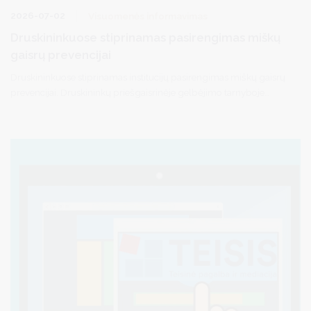
2026-07-02
Visuomenės informavimas
Druskininkuose stiprinamas pasirengimas miškų
gaisrų prevencijai
Druskininkuose stiprinamas institucijų pasirengimas miškų gaisrų
prevencijai. Druskininkų priešgaisrinėje gelbėjimo tarnyboje
surengtas pasitarimas, kuriame dalyvavo VĮ Valstybinių miškų
urėdijos atstovas N. Ruoška ir Druskininkų savivaldybės
administracijos patarėjas, parengties pareigūnas S. Matulevičius.
Susitikimo metu aptartos priemonės, padėsiančios efektyviau
užkirsti kelią miškų gaisrams ir užtikrinti sklandų institucijų
bendradarbiavimą padidėjusios gaisrų rizikos laikotarpiu.