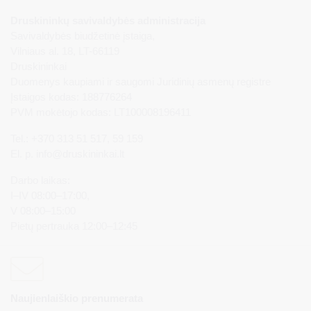
Druskininkų savivaldybės administracija
Savivaldybės biudžetinė įstaiga,
Vilniaus al. 18, LT-66119
Druskininkai
Duomenys kaupiami ir saugomi Juridinių asmenų registre
Įstaigos kodas: 188776264
PVM mokėtojo kodas: LT100008196411
Tel.: +370 313 51 517, 59 159
El. p.
info@druskininkai.lt
Darbo laikas:
I–IV 08:00–17:00,
V 08:00–15:00
Pietų pertrauka 12:00–12:45
Naujienlaiškio prenumerata