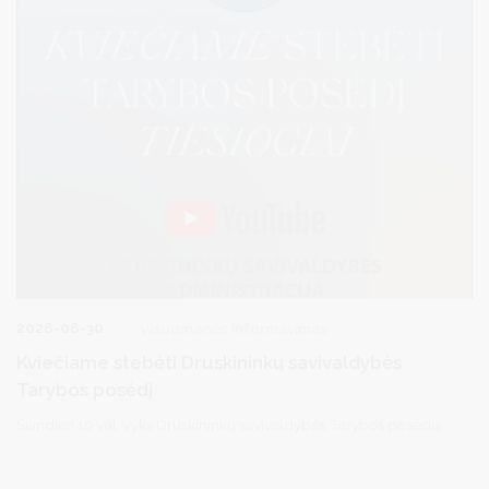
2026-06-30
Visuomenės informavimas
Kviečiame stebėti Druskininkų savivaldybės
Tarybos posėdį
Šiandien 10 val. vyks Druskininkų savivaldybės Tarybos posėdis.