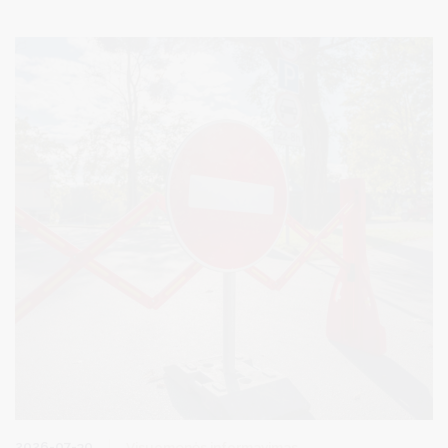
elektroninę sistemą TEISIS (https://www.teisis.lt) arba iš anksto
užsiregistravę tel. (0 313) 51517 / registracija.druskininkai.lt
2026-07-30
Visuomenės informavimas