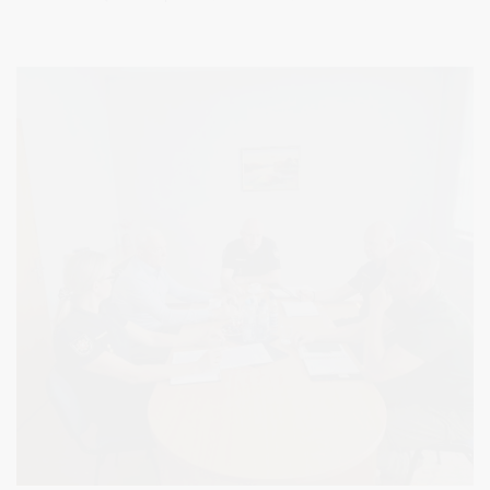
kolekcininko, muziejininko, Grūto parko įkūrėjo Viliumo
Malinausko.