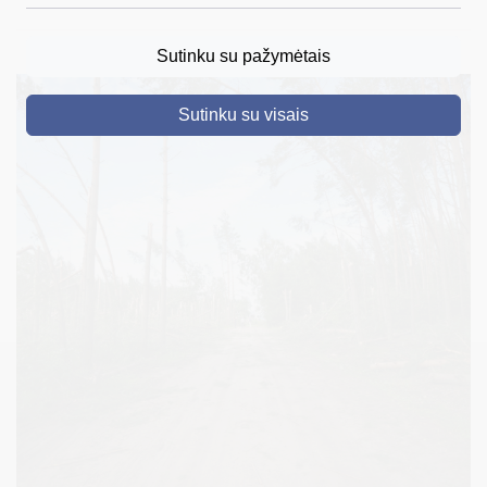
DRUSKININKAI
Sutinku su pažymėtais
SKELBIMAI
Sutinku su visais
TURIZMAS
VERSLAS
PROJEKTAI
ŠVIETIMAS
REGISTRACIJA
RENGINIAI