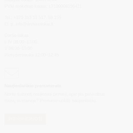
PVM mokėtojo kodas: LT100008196411
Tel.: +370 313 51 517, 59 159
El. p.
info@druskininkai.lt
Darbo laikas:
I–IV 08:00–17:00,
V 08:00–15:00
Pietų pertrauka 12:00–12:45
Naujienlaiškio prenumerata
Norite sužinoti naujienas pirmieji, apie jas paskelbus
mūsų svetainėje? Prenumeruokite naujienlaiškį.
PRENUMERUOTI