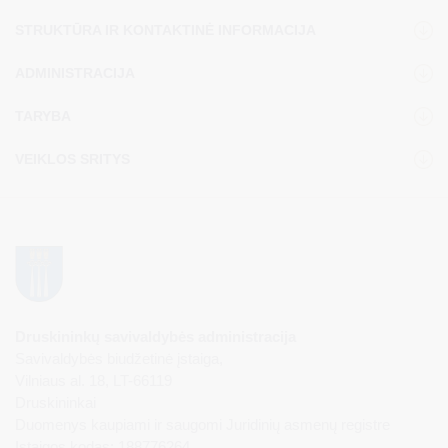
STRUKTŪRA IR KONTAKTINĖ INFORMACIJA
ADMINISTRACIJA
TARYBA
VEIKLOS SRITYS
Druskininkų savivaldybės administracija
Savivaldybės biudžetinė įstaiga,
Vilniaus al. 18, LT-66119
Druskininkai
Duomenys kaupiami ir saugomi Juridinių asmenų registre
Įstaigos kodas: 188776264