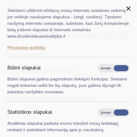
Siekdami užtikrinti efektyvų mūsų interneto svetainės veikimą,
jos veikloje naudojame slapukus - (angl. cookies). Tęsdami
naršymą interneto svetainėje, sutinkate, kad Jūsų kompiuteryje
EN
Ieškoti...
Titulinis
Forma siūlantiems savanorystę
būtų įrašomi slapukai iš interneto svetainės
SIŪLANTIEMS SAVANORYSTĘ
www.druskininkusavivaldybe.lt
Taryba
Privatumo politika
Meras
Formos aprašymas
Administracija
Būtini slapukai
Įjungta
Išjungta
1. Organizacijos pavadinimas
*
Veiklos sritys
Būtini slapukai įgalina pagrindines tinklapio funkcijas. Svetainė
negali tinkamai veikti be šių slapukų, juos galima išjungti tik
Teisinė informacija
pakeitus naršyklės nuostatas.
2. Socialinės pilietinės veiklos pobūdis
*
Struktūra ir kontaktinė informacija
Statistikos slapukai
Karjera
Įjungta
Išjungta
Analitiniai slapukai padeda mums tobulinti mūsų tinklalapį,
DUK
renkant ir pateikiant informaciją apie jo naudojimą.
3. Vieta
*
PASLAUGOS