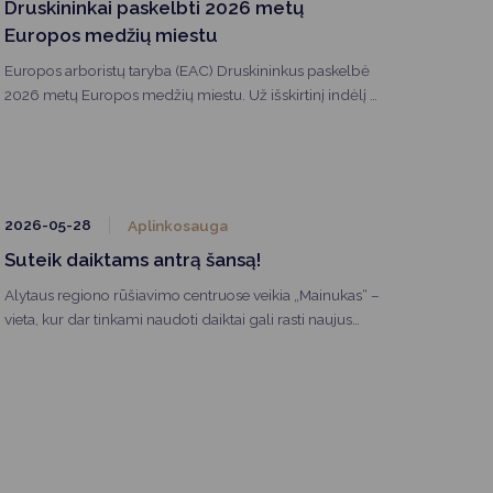
Druskininkai paskelbti 2026 metų
Europos medžių miestu
Europos arboristų taryba (EAC) Druskininkus paskelbė
2026 metų Europos medžių miestu. Už išskirtinį indėlį į
arboristiką skiriamas apdovanojimas savivaldybei
įteiktas Vilniuje vykusioje EAC metinėje generalinėje
asamblėjoje.
2026-05-28
Aplinkosauga
Suteik daiktams antrą šansą!
Alytaus regiono rūšiavimo centruose veikia „Mainukas“ –
vieta, kur dar tinkami naudoti daiktai gali rasti naujus
namus.