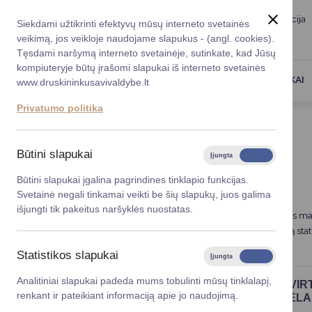
Taryba
Meras
Administracija
Siekdami užtikrinti efektyvų mūsų interneto svetainės
Karjera
DUK
veikimą, jos veikloje naudojame slapukus - (angl. cookies).
Registruokitės priėmi
Administracin
Tęsdami naršymą interneto svetainėje, sutinkate, kad Jūsų
kompiuteryje būtų įrašomi slapukai iš interneto svetainės
Darbotvarkė
Savivaldybės 
PASLAUGOS
DRUSKININKAI
www.druskininkusavivaldybe.lt
vadovai
Kontaktai
Privatumo politika
Planavimo do
Titulinis
Veiklos sritys
Aplinkosauga
Vicemerai
Korupcijos pre
Būtini slapukai
Įjungta
Išjungta
APLINKOSAUGA
Mero patarėja
Viešieji pirkim
Būtini slapukai įgalina pagrindines tinklapio funkcijas.
Svetainė negali tinkamai veikti be šių slapukų, juos galima
Lygios galim
išjungti tik pakeitus naršyklės nuostatas.
Viso pasaulio dėmesys nukreiptas į ekologiją, oro taršos m
Savivaldybės
pastangos, kad taršos būtų kuo mažiau. Kiekvieną kartą s
projektai
Statistikos slapukai
Įjungta
Išjungta
Finansų valdym
Analitiniai slapukai padeda mums tobulinti mūsų tinklalapį,
INFORMACINIS PRANEŠIMAS APIE PATVIRT
renkant ir pateikiant informaciją apie jo naudojimą.
PAKRANTĖS APSAUGOS JUOSTŲ ŽEMĖLA
Organizacinė 