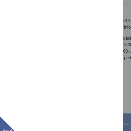
Druskininkų savivaldybės
Tel.: +37
administracija
El. p.
inf
Savivaldybės biudžetinė
Darbo lai
įstaiga,
I–IV 08:
Vilniaus al. 18, LT-66119
V 08:00
Druskininkai
Pietų per
Duomenys kaupiami ir
saugomi Juridinių asmenų
registre
Įstaigos kodas: 188776264
PVM mokėtojo kodas:
LT100008196411
Visos teisės saugomos. © Druskininkų savivaldybės admin