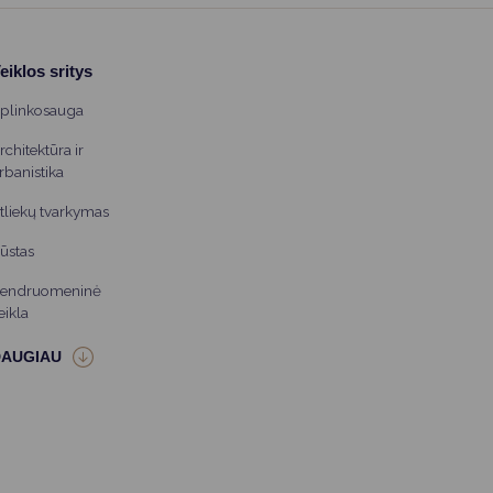
eiklos sritys
plinkosauga
rchitektūra ir
rbanistika
tliekų tvarkymas
ūstas
endruomeninė
eikla