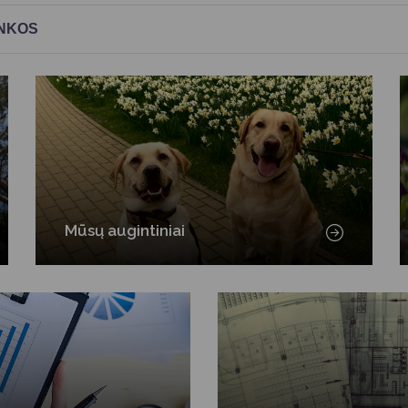
Vartotojų teisių apsauga
ANKOS
Pranešėjų apsauga
Asmens duomenų apsauga
Mūsų augintiniai