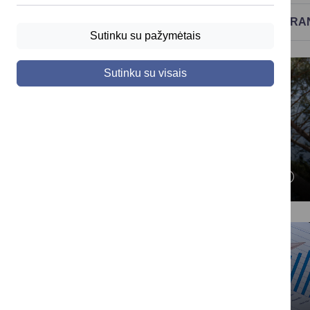
DĖL POVEIKIO APLINKAI VERTINIMO ATR
Sutinku su pažymėtais
Sutinku su visais
Želdinių ir želdynų
apsauga