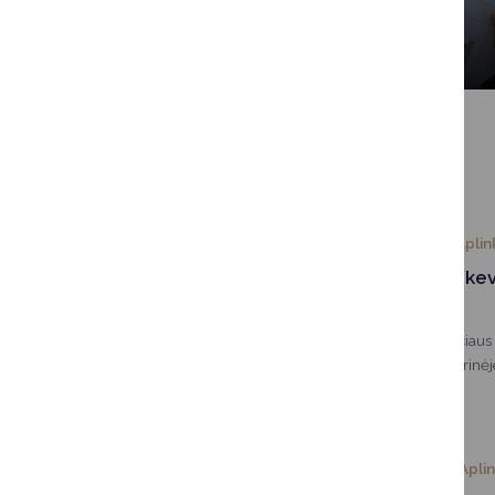
Aplinkos monitoringas
SUSIJUSIOS NAUJIENOS
2026-07-15
Apli
Justino Marcinkev
širdžių erdvė
Justino Marcinkevičiaus
atgimusi erdvė istorinėje
susijungia meilė ir paga
kūrybai. Šis skveras – 
bendruomenės idėja kuria
2026-07-02
Apli