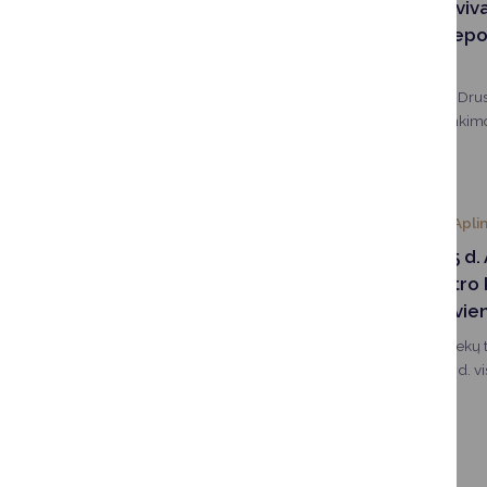
Druskininkų saviv
atliekas nuo liep
„Ekonovus“
Nuo liepos 1-osios, Dru
ir stiklo atliekų surink
„Ekonovus“. Atliekų sur
grafikus išlaikant perio
nepatogumų gyventojai
2026-06-10
Apli
Nuo birželio 15 d.
tvarkymo centro k
aptarnaujami vie
Alytaus regiono atliekų
kad nuo birželio 15 d. vi
rinkliavos ir kitais su at
klausimais bus aptarnau