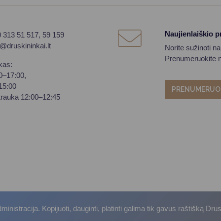
Naujienlaiškio 
0 313 51 517, 59 159
o@druskininkai.lt
Norite sužinoti n
Prenumeruokite na
kas:
00–17:00,
–15:00
PRENUMERUO
trauka 12:00–12:45
istracija. Kopijuoti, dauginti, platinti galima tik gavus raštišką Dru