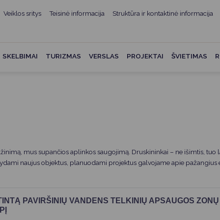
Veiklos sritys
Teisinė informacija
Struktūra ir kontaktinė informacija
mui
ė informacija
Teisės aktai
Struktūra ir kontaktinė
informacija
administracijos
Norminiai teisės aktai
SKELBIMAI
TURIZMAS
VERSLAS
PROJEKTAI
ŠVIETIMAS
R
Asmenų aptarnavimas
Teisės aktų projektai
kumentai
Konsultavimasis su
Mero potvarkiai
visuomene
vencija
Tyrimai ir analizės
Savivaldybės įstaigos
ai
Valstybės garantuojama
Darbo grupės ir komisijos
ybės
teisinė pagalba
ažinimą, mus supančios aplinkos saugojimą. Druskininkai – ne išimtis, tu
Seniūnijos
 remiami
Teisės aktų pažeidimai
tatydami naujus objektus, planuodami projektus galvojame apie pažangius
Nuorodos
Galiojančio teisinio
as ir apskaita
reguliavimo poveikio ex post
INTĄ PAVIRŠINIŲ VANDENS TELKINIŲ APSAUGOS ZONŲ 
vertinimas
PĮ
struktūra