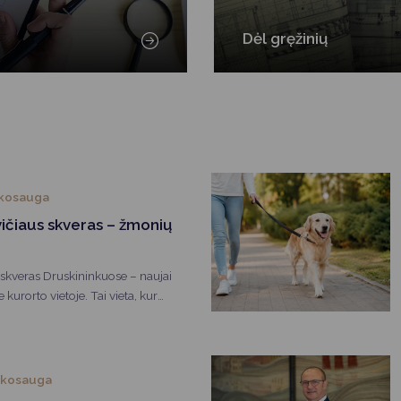
Dėl gręžinių
nkosauga
ičiaus skveras – žmonių
 skveras Druskininkuose – naujai
 kurorto vietoje. Tai vieta, kur
rba Žmogui, kultūrai, aplinkai,
gražus įrodymas, kad
 miesto veidą ir jo istoriją.
nkosauga