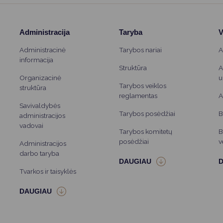
Administracija
Taryba
V
Administracinė
Tarybos nariai
A
informacija
Struktūra
A
Organizacinė
u
Tarybos veiklos
struktūra
reglamentas
A
Savivaldybės
Tarybos posėdžiai
B
administracijos
vadovai
Tarybos komitetų
B
posėdžiai
v
Administracijos
darbo taryba
Tvarkos ir taisyklės