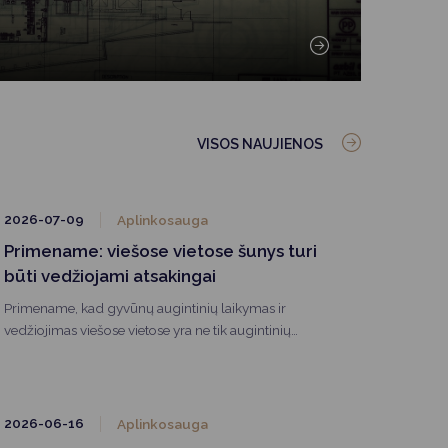
VISOS NAUJIENOS
2026-07-09
Aplinkosauga
Primename: viešose vietose šunys turi
būti vedžiojami atsakingai
Primename, kad gyvūnų augintinių laikymas ir
vedžiojimas viešose vietose yra ne tik augintinių
šeimininkų teisė, bet ir pareiga užtikrinti aplinkinių
žmonių bei kitų gyvūnų saugumą.
2026-06-16
Aplinkosauga