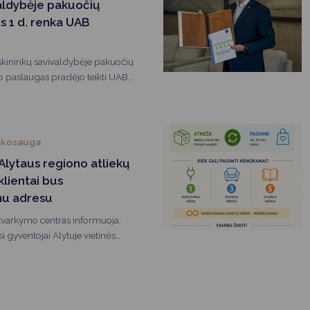
aldybėje pakuočių
os 1 d. renka UAB
skininkų savivaldybėje pakuočių
imo paslaugas pradėjo teikti UAB
inkimas vyksta pagal atnaujintus
diškumą, todėl jokių
 nepajus.
nkosauga
 Alytaus regiono atliekų
lientai bus
nu adresu
 tvarkymo centras informuoja,
si gyventojai Alytuje vietinės
liekų tvarkymu susijusiais
jami tik vienu adresu: