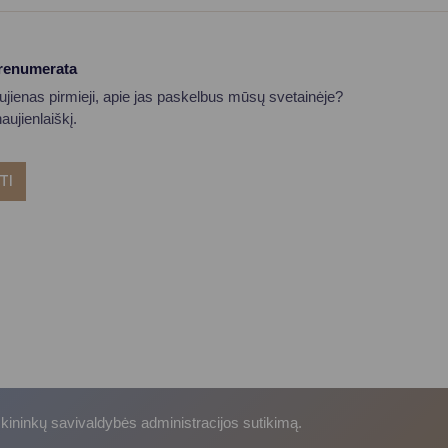
prenumerata
aujienas pirmieji, apie jas paskelbus mūsų svetainėje?
ujienlaiškį.
TI
skininkų savivaldybės administracijos sutikimą.