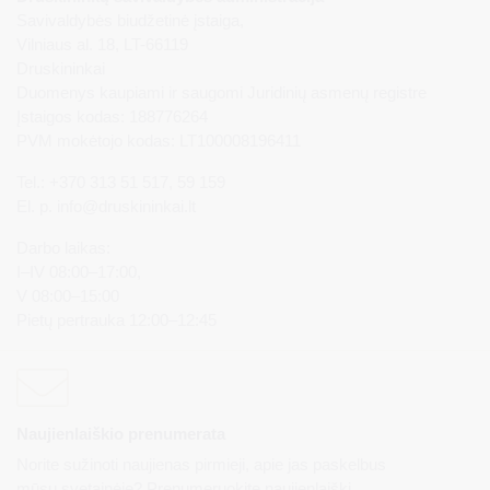
Savivaldybės biudžetinė įstaiga,
Vilniaus al. 18, LT-66119
Druskininkai
Duomenys kaupiami ir saugomi Juridinių asmenų registre
Įstaigos kodas: 188776264
PVM mokėtojo kodas: LT100008196411
Tel.: +370 313 51 517, 59 159
El. p.
info@druskininkai.lt
Darbo laikas:
I–IV 08:00–17:00,
V 08:00–15:00
Pietų pertrauka 12:00–12:45
Naujienlaiškio prenumerata
Norite sužinoti naujienas pirmieji, apie jas paskelbus
mūsų svetainėje? Prenumeruokite naujienlaiškį.