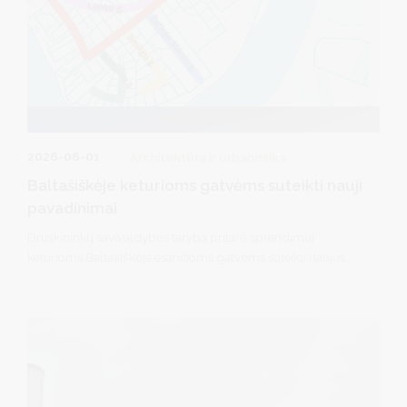
2026-06-01
Architektūra ir urbanistika
Baltašiškėje keturioms gatvėms suteikti nauji
pavadinimai
Druskininkų savivaldybės taryba pritarė sprendimui
keturioms Baltašiškėje esančioms gatvėms suteikti naujus
pavadinimus. Nuo šiol jos vadinsis Lanko, Samanų, Smilgų ir
Žaliojo slėnio gatvėmis.