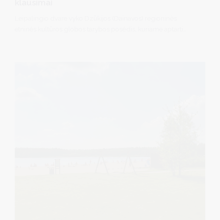
klausimai
Leipalingio dvare vyko Dzūkijos (Dainavos) regioninės
etninės kultūros globos tarybos posėdis, kuriame aptarti
etninės kultūros puoselėjimo, tęstinumo ir sklaidos klausimai
Druskininkų savivaldybėje bei visame Dzūkijos regione.