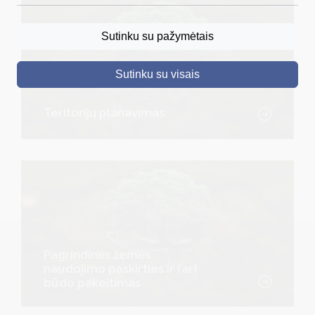
DRUSKININKAI
Sutinku su pažymėtais
SKELBIMAI
Sutinku su visais
TURIZMAS
VERSLAS
Teritorijų planavimas
PROJEKTAI
ŠVIETIMAS
REGISTRACIJA
RENGINIAI
Pagrindinės žemės
naudojimo paskirties ir (ar)
būdo pakeitimas