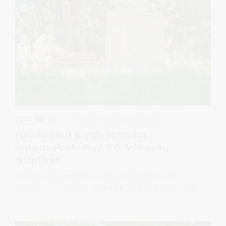
2026-08-03
Architektūra ir urbanistika
Į Druskininkus sugrįžo pirmosios
restauruotos brolių J. ir B. Arčikauskų
skulptūros
Gydyklų parke pastatytos pirmosios dvi restauruotos
skulptūros – „Driežas“ ir „Ožiaragis“. Tai dalis skulptorių Jono
ir Bernardo Arčikauskų sukurto septynių dekoratyvinių
skulptūrų ciklo, kuris 1987 metais buvo įrengtas Vilniaus
alėjoje ir ilgainiui tapo vienu iš išskirtinių Druskininkų akcentų.