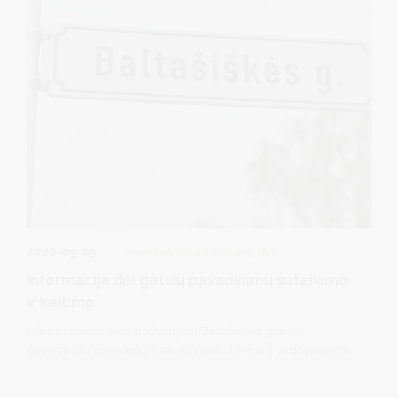
2026-05-05
Architektūra ir urbanistika
Informacija dėl gatvių pavadinimų suteikimo
ir keitimo
Informuojame, kad atsižvelgus į Baltašiškės gatvėje
gyvenančių gyventojų išsakytus pasiūlymus ir vadovaujantis
Pavadinimų gatvėms, pastatams, statiniams ir kitiems
objektams suteikimo, keitimo ir įtraukimo į apskaitą tvarkos