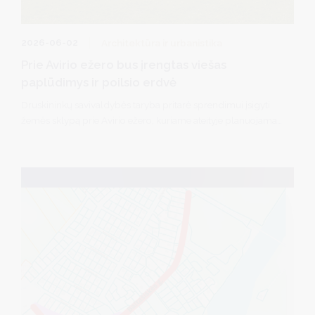
2026-06-02
Architektūra ir urbanistika
Prie Avirio ežero bus įrengtas viešas
paplūdimys ir poilsio erdvė
Druskininkų savivaldybės taryba pritarė sprendimui įsigyti
žemės sklypą prie Avirio ežero, kuriame ateityje planuojama
įrengti viešą paplūdimį ir poilsio erdvę gyventojams bei
kurorto svečiams.