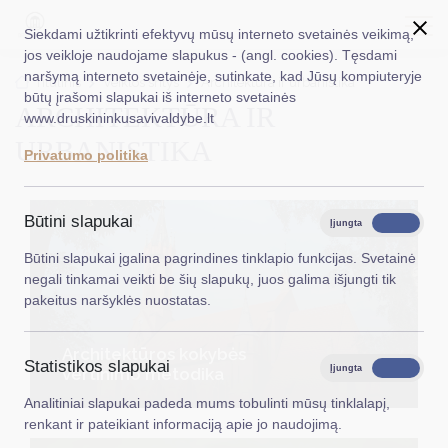
Siekdami užtikrinti efektyvų mūsų interneto svetainės veikimą,
jos veikloje naudojame slapukus - (angl. cookies). Tęsdami
naršymą interneto svetainėje, sutinkate, kad Jūsų kompiuteryje
EN
Ieškoti...
Titulinis
Veiklos sritys
Architektūra ir urbanistika
būtų įrašomi slapukai iš interneto svetainės
ARCHITEKTŪRA IR
www.druskininkusavivaldybe.lt
Taryba
URBANISTIKA
Privatumo politika
Meras
Administracija
Būtini slapukai
Įjungta
Išjungta
Veiklos sritys
Būtini slapukai įgalina pagrindines tinklapio funkcijas. Svetainė
negali tinkamai veikti be šių slapukų, juos galima išjungti tik
Teisinė informacija
pakeitus naršyklės nuostatas.
Struktūra ir kontaktinė informacija
Architektūros kokybės
Statistikos slapukai
Karjera
Įjungta
Išjungta
vertinimo metodika
Analitiniai slapukai padeda mums tobulinti mūsų tinklalapį,
DUK
renkant ir pateikiant informaciją apie jo naudojimą.
PASLAUGOS