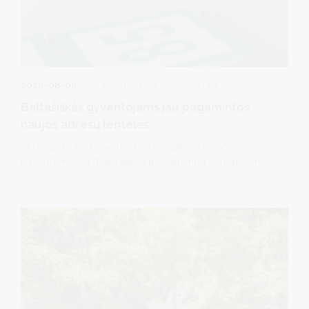
2026-08-06
Architektūra ir urbanistika
Baltašiškės gyventojams jau pagamintos
naujos adresų lentelės
Jau pagamintos naujos Baltašiškės gatvėje esančių Šilo,
Dzūkų, Smėlio ir Rasos gatvių pavadinimų ir adresų numerių
lentelės – jas galima atsiimti įmonėje Druskininkų paslaugų
ūkis, adresu Gardino g.45 (Druskininkai).