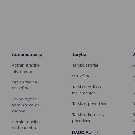
ematikos valstybinio brandos
 bendrojo kursų pagrindinės
ndos egzaminų rezultatus.
Administracija
Taryba
V
Administracinė
Tarybos nariai
A
informacija
Struktūra
A
Organizacinė
u
Tarybos veiklos
struktūra
reglamentas
A
Savivaldybės
Tarybos posėdžiai
B
administracijos
vadovai
Tarybos komitetų
B
posėdžiai
v
Administracijos
darbo taryba