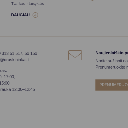
Tvarkos ir taisyklės
Naujienlaiškio 
0 313 51 517, 59 159
o@druskininkai.lt
Norite sužinoti n
Prenumeruokite na
kas:
00–17:00,
–15:00
PRENUMERUO
trauka 12:00–12:45