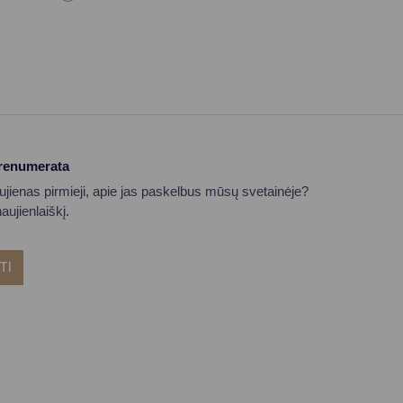
prenumerata
aujienas pirmieji, apie jas paskelbus mūsų svetainėje?
ujienlaiškį.
TI