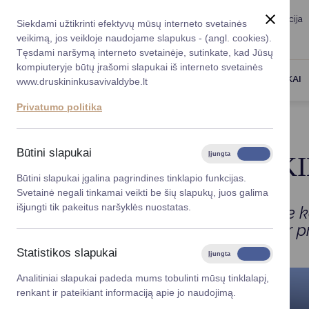
Taryba
Meras
Administracija
Siekdami užtikrinti efektyvų mūsų interneto svetainės
Karjera
DUK
veikimą, jos veikloje naudojame slapukus - (angl. cookies).
Registruokitės priėmi
Administracin
Tęsdami naršymą interneto svetainėje, sutinkate, kad Jūsų
kompiuteryje būtų įrašomi slapukai iš interneto svetainės
Darbotvarkė
Savivaldybės 
PASLAUGOS
DRUSKININKAI
www.druskininkusavivaldybe.lt
vadovai
Kontaktai
Privatumo politika
Planavimo do
Titulinis
Veiklos sritys
Būk Druskininkiečiu!
Vicemerai
Korupcijos pre
Būtini slapukai
Įjungta
Išjungta
BŪK DRUSKININKI
Mero patarėja
Viešieji pirkim
Būtini slapukai įgalina pagrindines tinklapio funkcijas.
Svetainė negali tinkamai veikti be šių slapukų, juos galima
Lygios galim
išjungti tik pakeitus naršyklės nuostatas.
Pasirink Druskininkus: miestą be k
inovatyvias mokyklas, kultūrą ir
Savivaldybės
projektai
Statistikos slapukai
Įjungta
Išjungta
Finansų valdym
Analitiniai slapukai padeda mums tobulinti mūsų tinklalapį,
renkant ir pateikiant informaciją apie jo naudojimą.
Organizacinė 