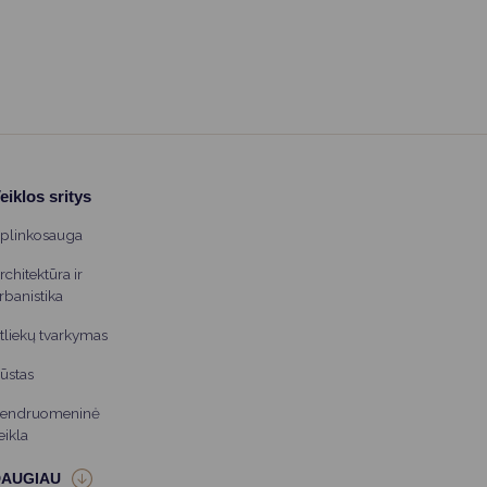
reikalingų profesijų sąrašą papildytų dar dvi
pareigybės: muzikos technologas (garsistas) ir renginių
techninio aptarnavimo darbuotojas
(technikas/apšvietėjas).
eiklos sritys
plinkosauga
rchitektūra ir
rbanistika
tliekų tvarkymas
ūstas
endruomeninė
eikla