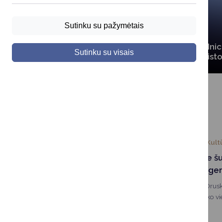
Sutinku su pažymėtais
Prisistatyk
Inic
Sutinku su visais
Druskininkams!
isto
SUSIJUSIOS NAUJIENOS
2026-08-03
Kult
Druskininkuose š
technika ir jos ge
Praėjusį savaitgalį Drus
dvasia – kurorte vyko vi
automobilių ir motociklų
Spirit“.