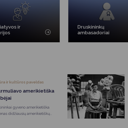
Vartotojų teisių apsauga
Pranešėjų apsauga
Asmens duomenų apsauga
iatyvos ir
Druskininkų
rijos
ambasadoriai
ūra ir kultūros paveldas
urmuliavo amerikietiška
rbėjai
kininkai gyveno amerikietiška
enas didžiausių amerikietiškų
 festivalių Lietuvoje „American