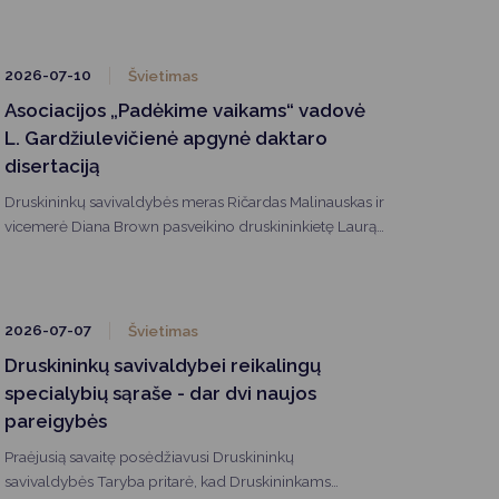
val. Samuelio Bako muziejuje Vilniuje.
2026-07-10
Švietimas
Asociacijos „Padėkime vaikams“ vadovė
L. Gardžiulevičienė apgynė daktaro
disertaciją
Druskininkų savivaldybės meras Ričardas Malinauskas ir
vicemerė Diana Brown pasveikino druskininkietę Laurą
Gardžiulevičienę, Mykolo Romerio universitete (MRU)
apgynusią socialinių mokslų daktarės disertaciją.
2026-07-07
Švietimas
Druskininkų savivaldybei reikalingų
specialybių sąraše - dar dvi naujos
pareigybės
Praėjusią savaitę posėdžiavusi Druskininkų
savivaldybės Taryba pritarė, kad Druskininkams