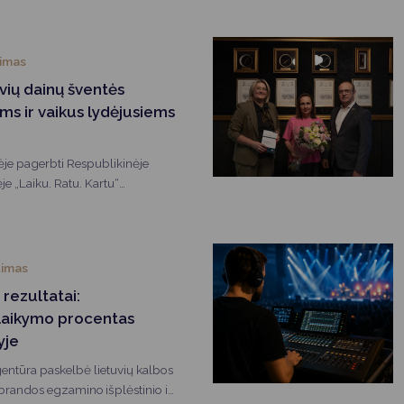
timas
vių dainų šventės
s ir vaikus lydėjusiems
ėje pagerbti Respublikinėje
e „Laiku. Ratu. Kartu“
 druskininkiečius rengę
ntėje juos lydėję mokytojai ir
ecialistai. Savivaldybės meras
merė D. Brown padėkojo jiems už
timas
rybę, atsidavimą ir indėlį
 rezultatai:
i garsinant Druskininkų vardą
šlaikymo procentas
yje
entūra paskelbė lietuvių kalbos
o brandos egzamino išplėstinio ir