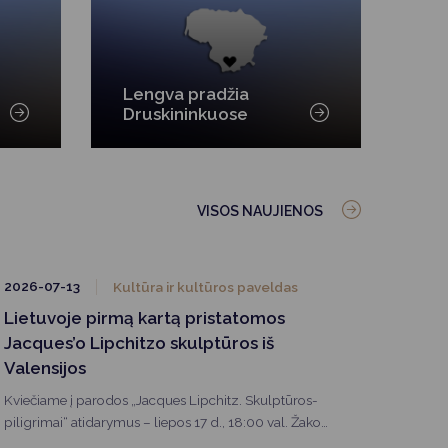
Lengva pradžia
Druskininkuose
VISOS NAUJIENOS
2026-07-13
Kultūra ir kultūros paveldas
Lietuvoje pirmą kartą pristatomos
Jacques’o Lipchitzo skulptūros iš
Valensijos
Kviečiame į parodos „Jacques Lipchitz. Skulptūros-
piligrimai“ atidarymus – liepos 17 d., 18:00 val. Žako
Lipšico muziejuje Druskininkuose ir liepos 15 d., 18:00