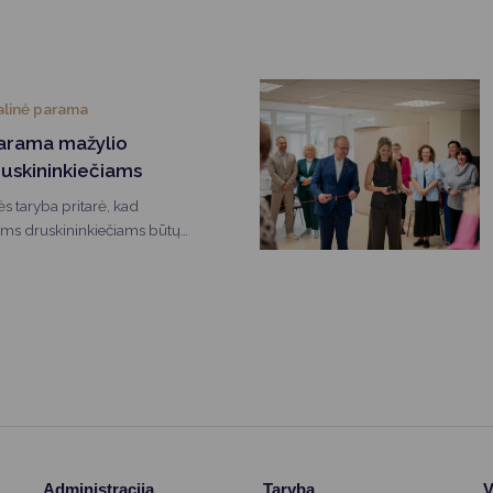
– 2,5 ir 5 metų vaikai, o patys
liu žengė vos kelerius metus.
 kurie įstrigo ilgam: „Tik
apome tikra šeima.“
alinė parama
parama mažylio
ruskininkiečiams
s taryba pritarė, kad
ems druskininkiečiams būtų
rtinė finansinė savivaldybės
Administracija
Taryba
V