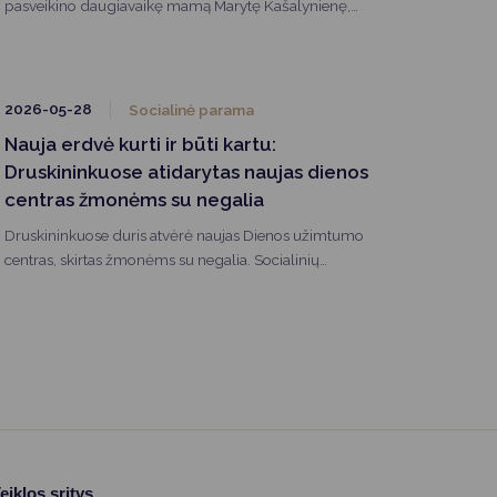
pasveikino daugiavaikę mamą Marytę Kašalynienę,
kuriai neseniai buvo įteiktas Lietuvos Respublikos
Prezidento ordino „Už nuopelnus Lietuvai“ medalis.
2026-05-28
Socialinė parama
Nauja erdvė kurti ir būti kartu:
Druskininkuose atidarytas naujas dienos
centras žmonėms su negalia
Druskininkuose duris atvėrė naujas Dienos užimtumo
centras, skirtas žmonėms su negalia. Socialinių
paslaugų centre įrengtos modernios, šviesios ir žmonių
su negalia poreikiams pritaikytos erdvės nuo šiol taps
vieta kūrybai, bendravimui, naujų įgūdžių ugdymui ir
prasmingam kasdieniam užimtumui.
eiklos sritys