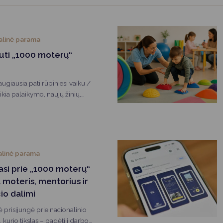
Vartotojų teisių apsauga
Pranešėjų apsauga
alinė parama
Asmens duomenų apsauga
uti „1000 moterų“
augiausia pati rūpiniesi vaiku /
reikia palaikymo, naujų žinių,
krypties – norime priminti: tu
alinė parama
iasi prie „1000 moterų“
 moteris, mentorius ir
io dalimi
 prisijungė prie nacionalinio
kurio tikslas – padėti į darbo