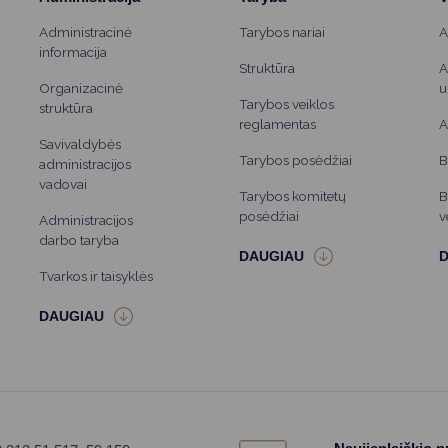
Administracinė
Tarybos nariai
A
informacija
Struktūra
A
Organizacinė
u
Tarybos veiklos
struktūra
reglamentas
A
Savivaldybės
Tarybos posėdžiai
B
administracijos
vadovai
Tarybos komitetų
B
posėdžiai
v
Administracijos
darbo taryba
Tvarkos ir taisyklės