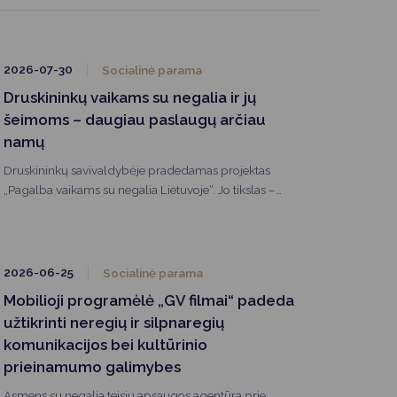
2026-07-30
Socialinė parama
Druskininkų vaikams su negalia ir jų
šeimoms – daugiau paslaugų arčiau
namų
Druskininkų savivaldybėje pradedamas projektas
„Pagalba vaikams su negalia Lietuvoje“. Jo tikslas –
didinti paslaugų vaikams, turintiems vidutinę ar sunkią
negalią, prieinamumą ir užtikrinti, kad pagalba būtų
teikiama kuo arčiau šeimos gyvenamosios vietos,
atsižvelgiant į individualius vaiko ir jo šeimos poreikius.
2026-06-25
Socialinė parama
Projektas taip pat prisidės prie Vaiko garantijų sistemos
Mobilioji programėlė „GV filmai“ padeda
įgyvendinimo Lietuvoje.
užtikrinti neregių ir silpnaregių
komunikacijos bei kultūrinio
prieinamumo galimybes
Asmens su negalia teisių apsaugos agentūra prie