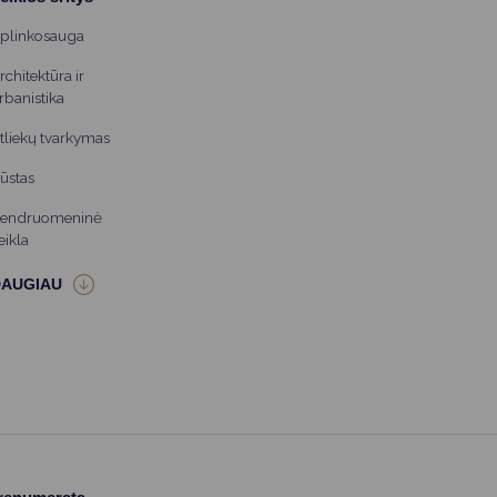
plinkosauga
rchitektūra ir
rbanistika
tliekų tvarkymas
ūstas
endruomeninė
eikla