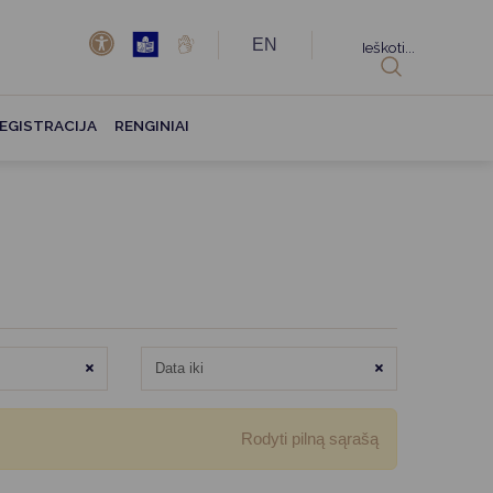
EN
Ieškoti...
EGISTRACIJA
RENGINIAI
Išvalyti
Išvalyti
Rodyti pilną sąrašą