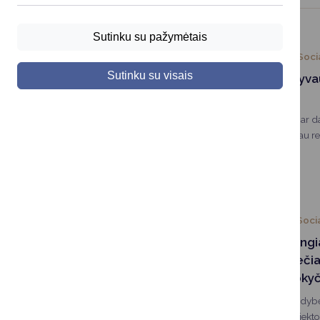
Sutinku su pažymėtais
2026-08-03
Soci
Sutinku su visais
Kviečiame dalyva
projekte
Jei šiuo metu viena ar d
vaikais ir jauti, kad tau 
bendrystės ar aiškesnės 
nesi viena.
2026-07-29
Soci
Druskininkai jung
projekto – kviečia
verslą tapti pokyč
Druskininkų savivaldybė
„1000 moterų“ projekto, 