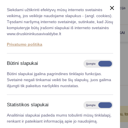
Taryba
Meras
Administracija
Siekdami užtikrinti efektyvų mūsų interneto svetainės
Karjera
DUK
veikimą, jos veikloje naudojame slapukus - (angl. cookies).
Registruokitės priėmi
Administracin
Tęsdami naršymą interneto svetainėje, sutinkate, kad Jūsų
kompiuteryje būtų įrašomi slapukai iš interneto svetainės
Darbotvarkė
Savivaldybės 
PASLAUGOS
DRUSKININKAI
www.druskininkusavivaldybe.lt
vadovai
Kontaktai
Privatumo politika
Planavimo do
Titulinis
Naujienos
Vicemerai
Korupcijos pre
Būtini slapukai
Įjungta
Išjungta
NAUJIENOS
Mero patarėja
Viešieji pirkim
Būtini slapukai įgalina pagrindines tinklapio funkcijas.
Svetainė negali tinkamai veikti be šių slapukų, juos galima
Lygios galim
išjungti tik pakeitus naršyklės nuostatas.
Savivaldybės
Viso įrašų: 132
projektai
Statistikos slapukai
Įjungta
Išjungta
Finansų valdym
Atkreipkite dėmesį!
Jūs pasinaudojote įrašų filtru, t
Analitiniai slapukai padeda mums tobulinti mūsų tinklalapį,
renkant ir pateikiant informaciją apie jo naudojimą.
Organizacinė 