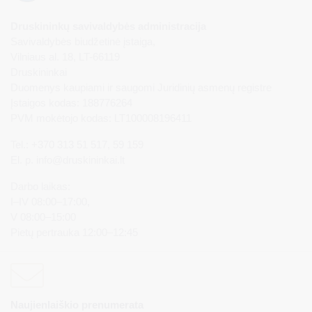
Druskininkų savivaldybės administracija
Savivaldybės biudžetinė įstaiga,
Vilniaus al. 18, LT-66119
Druskininkai
Duomenys kaupiami ir saugomi Juridinių asmenų registre
Įstaigos kodas: 188776264
PVM mokėtojo kodas: LT100008196411
Tel.: +370 313 51 517, 59 159
El. p.
info@druskininkai.lt
Darbo laikas:
I–IV 08:00–17:00,
V 08:00–15:00
Pietų pertrauka 12:00–12:45
Naujienlaiškio prenumerata