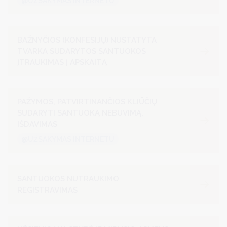
@UŽSAKYMAS INTERNETU
BAŽNYČIOS (KONFESIJŲ) NUSTATYTA
TVARKA SUDARYTOS SANTUOKOS
ĮTRAUKIMAS Į APSKAITĄ
PAŽYMOS, PATVIRTINANČIOS KLIŪČIŲ
SUDARYTI SANTUOKĄ NEBUVIMĄ,
IŠDAVIMAS
@UŽSAKYMAS INTERNETU
SANTUOKOS NUTRAUKIMO
REGISTRAVIMAS