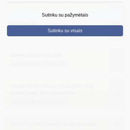
DRUSKININKAI
CIVILINĖS BŪKLĖS AKTO ĮRAŠO
Sutinku su pažymėtais
ANULIAVIMAS, ATKŪRIMAS, PAKEITIMAS AR
SKELBIMAI
PAPILDYMAS
Sutinku su visais
@UŽSAKYMAS INTERNETU
TURIZMAS
VERSLAS
GIMIMO REGISTRAVIMAS
PROJEKTAI
@UŽSAKYMAS INTERNETU
ŠVIETIMAS
REGISTRACIJA
TĖVYSTĖS (MOTINYSTĖS) NUSTATYMO,
RENGINIAI
NUGINČIJIMO REGISTRAVIMAS
@UŽSAKYMAS INTERNETU
TĖVYSTĖS PRIPAŽINIMO REGISTRAVIMAS