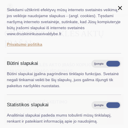
Siekdami užtikrinti efektyvų mūsų interneto svetainės veikimą,
jos veikloje naudojame slapukus - (angl. cookies). Tęsdami
naršymą interneto svetainėje, sutinkate, kad Jūsų kompiuteryje
EN
Ieškoti...
Titulinis
Paslaugos
Civilinės būklės aktų įrašai
būtų įrašomi slapukai iš interneto svetainės
CIVILINĖS BŪKLĖS AKTŲ
www.druskininkusavivaldybe.lt
Taryba
ĮRAŠAI
Privatumo politika
Meras
Administracija
Būtini slapukai
CIVILINĖS BŪKLĖS AKTO ĮRAŠO KOPIJOS,
Įjungta
Išjungta
NUORAŠO, IŠRAŠO IŠDAVIMAS
Veiklos sritys
Būtini slapukai įgalina pagrindines tinklapio funkcijas. Svetainė
@UŽSAKYMAS INTERNETU
negali tinkamai veikti be šių slapukų, juos galima išjungti tik
Teisinė informacija
pakeitus naršyklės nuostatas.
Struktūra ir kontaktinė informacija
VARDO, PAVARDĖS KEITIMO
Statistikos slapukai
Karjera
Įjungta
Išjungta
REGISTRAVIMAS
Analitiniai slapukai padeda mums tobulinti mūsų tinklalapį,
DUK
@UŽSAKYMAS INTERNETU
renkant ir pateikiant informaciją apie jo naudojimą.
PASLAUGOS