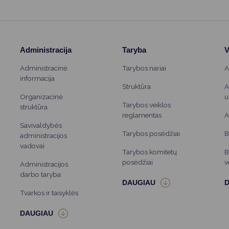
Administracija
Taryba
V
Administracinė
Tarybos nariai
A
informacija
Struktūra
A
Organizacinė
u
Tarybos veiklos
struktūra
reglamentas
A
Savivaldybės
Tarybos posėdžiai
B
administracijos
vadovai
Tarybos komitetų
B
posėdžiai
v
Administracijos
darbo taryba
Tvarkos ir taisyklės