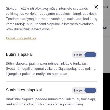
Taryba
Meras
Administracija
Siekdami užtikrinti efektyvų mūsų interneto svetainės
Karjera
DUK
veikimą, jos veikloje naudojame slapukus - (angl. cookies).
Registruokitės priėmi
Administracin
Tęsdami naršymą interneto svetainėje, sutinkate, kad Jūsų
kompiuteryje būtų įrašomi slapukai iš interneto svetainės
Darbotvarkė
Savivaldybės 
PASLAUGOS
DRUSKININKAI
www.druskininkusavivaldybe.lt
vadovai
Kontaktai
Privatumo politika
Planavimo do
Titulinis
Gestų kalba
Vicemerai
Korupcijos pre
Būtini slapukai
Įjungta
Išjungta
GESTŲ KALBA
Mero patarėja
Viešieji pirkim
Būtini slapukai įgalina pagrindines tinklapio funkcijas.
Svetainė negali tinkamai veikti be šių slapukų, juos galima
Lygios galim
išjungti tik pakeitus naršyklės nuostatas.
Savivaldybės
projektai
Statistikos slapukai
Įjungta
Išjungta
Finansų valdym
Analitiniai slapukai padeda mums tobulinti mūsų tinklalapį,
renkant ir pateikiant informaciją apie jo naudojimą.
Organizacinė 