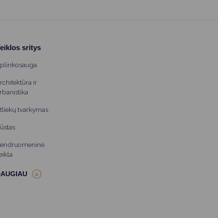
eiklos sritys
plinkosauga
rchitektūra ir
rbanistika
tliekų tvarkymas
ūstas
endruomeninė
eikla