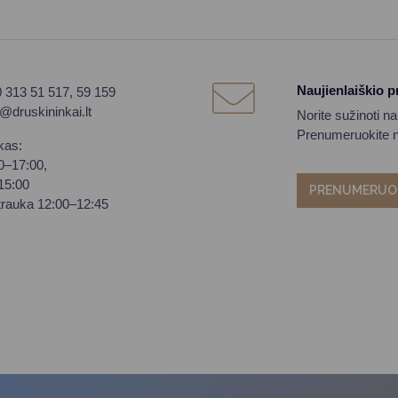
Naujienlaiškio 
0 313 51 517, 59 159
o@druskininkai.lt
Norite sužinoti n
Prenumeruokite na
kas:
00–17:00,
–15:00
PRENUMERUO
trauka 12:00–12:45