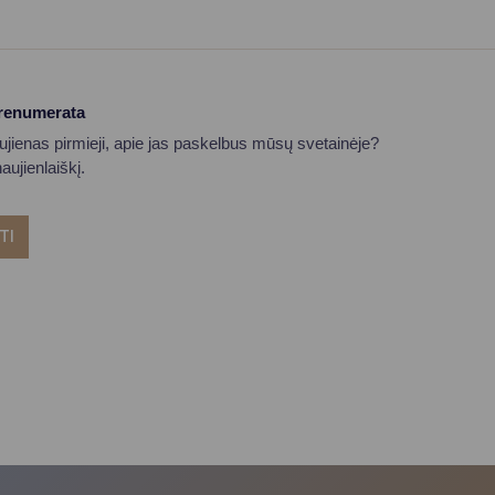
prenumerata
aujienas pirmieji, apie jas paskelbus mūsų svetainėje?
ujienlaiškį.
TI