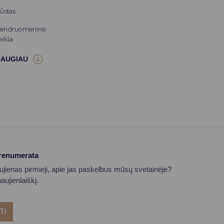
ūstas
endruomeninė
eikla
prenumerata
aujienas pirmieji, apie jas paskelbus mūsų svetainėje?
ujienlaiškį.
TI