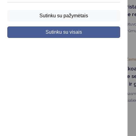
Druskininkai pris
organizuotame re
Sutinku su pažymėtais
Praėjusią savaitę Liet
Lietuvos prekybos rūmų
Sutinku su visais
organizuotas renginys „
2024-04-23
Žemė
Dalyvaukite „Ek
internetiniuose 
jų vyks balandį ir
„Ekoagros“, kaip ir kasm
esamiems ir potenciali
planuojama balandžio i