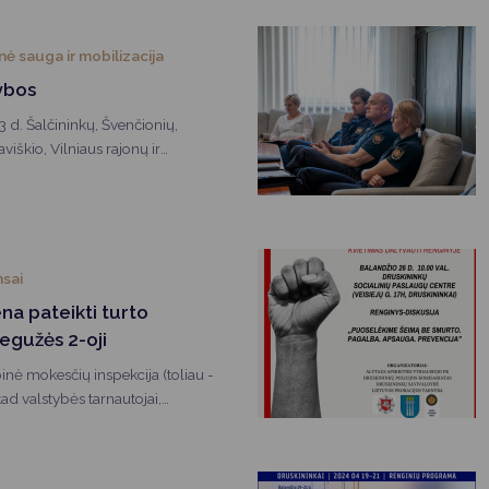
inė sauga ir mobilizacija
ybos
 d. Šalčininkų, Švenčionių,
viškio, Vilniaus rajonų ir
ivaldybių teritorijose Lietuvos
pajėgų ir NATO sąjungininkų
nsai
na pateikti turto
gegužės 2-oji
inė mokesčių inspekcija (toliau -
d valstybės tarnautojai,
 pareigas pernai ėję arba pradėję
os nariai iki gegužės 2 d. privalo
jas bei deklaruoti pajamas. VMI