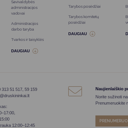
Savivaldybės
Tarybos posėdžiai
B
administracijos
vadovai
Tarybos komitetų
B
posėdžiai
v
Administracijos
darbo taryba
Tvarkos ir taisyklės
Naujienlaiškio 
0 313 51 517, 59 159
o@druskininkai.lt
Norite sužinoti n
Prenumeruokite na
kas:
00–17:00,
–15:00
PRENUMERUO
trauka 12:00–12:45