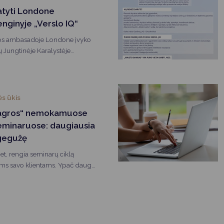
Vartotojų teisių apsauga
tatyti Londone
Pranešėjų apsauga
nginyje „Verslo IQ“
uvos ambasadoje Londone įvyko
Asmens duomenų apsauga
 Jungtinėje Karalystėje
Verslo IQ“.
s ūkis
oagros“ nemokamuose
seminaruose: daugiausia
 gegužę
et, rengia seminarų ciklą
ems savo klientams. Ypač daug
r gegužės mėnesiais.