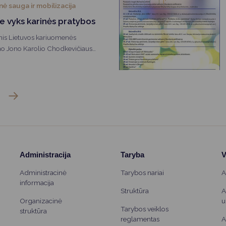
s apskrityje turi deklaruoti iš
inė sauga ir mobilizacija
ojų, šią pareigą atliko apie 3
e vyks karinės pratybos
is Lietuvos kariuomenės
no Jono Karolio Chodkevičiaus
maitija“ vykdys karines pratybas
tybose dalyvaus Lietuvos ir
Administracija
Taryba
V
Administracinė
Tarybos nariai
A
informacija
Struktūra
A
Organizacinė
u
Tarybos veiklos
struktūra
reglamentas
A