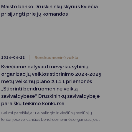
Maisto banko Druskininkų skyrius kviečia
prisijungti prie jų komandos
2024-04-22
Bendruomeninė veikla
Kviečiame dalyvauti nevyriausybinių
organizacijų veiklos stiprinimo 2023-2025
metų veiksmų plano 2.1.1.1 priemonės
„Stiprinti bendruomeninę veiklą
savivaldybėse“ Druskininkų savivaldybėje
paraiškų teikimo konkurse
Galimi pareiškėjai: Leipalingio ir Viečiūnų seniūnijų
teritorijose veikiančios bendruomeninės organizacijos,
kaip jas apibrėžia Lietuvos Respublikos vietos