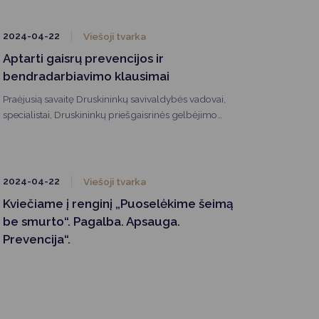
savivaldos įstatymas ir Lietuvos Respublikos
bendruomeninių organizacijų plėtros įstatymas.
2024-04-22
Viešoji tvarka
Aptarti gaisrų prevencijos ir
bendradarbiavimo klausimai
Praėjusią savaitę Druskininkų savivaldybės vadovai,
specialistai, Druskininkų priešgaisrinės gelbėjimo
tarnybos atstovai ir daugiabučių namų administratoriai
aptarė gaisrų prevencijos klausimus ir priemones,
kurios padėtų užtikrinti gyventojų saugumą.
2024-04-22
Viešoji tvarka
Kviečiame į renginį „Puoselėkime šeimą
be smurto“. Pagalba. Apsauga.
Prevencija“.