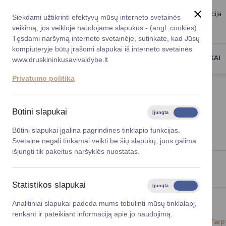
Taryba
Meras
Administracija
Siekdami užtikrinti efektyvų mūsų interneto svetainės
Karjera
DUK
veikimą, jos veikloje naudojame slapukus - (angl. cookies).
Registruokitės priėmi
Administracin
Tęsdami naršymą interneto svetainėje, sutinkate, kad Jūsų
kompiuteryje būtų įrašomi slapukai iš interneto svetainės
Darbotvarkė
Savivaldybės 
PASLAUGOS
DRUSKININKAI
www.druskininkusavivaldybe.lt
vadovai
Kontaktai
Privatumo politika
Planavimo do
Titulinis
Naujienos
Vicemerai
Korupcijos pre
Būtini slapukai
Įjungta
Išjungta
NAUJIENOS
Mero patarėja
Viešieji pirkim
Būtini slapukai įgalina pagrindines tinklapio funkcijas.
Svetainė negali tinkamai veikti be šių slapukų, juos galima
Lygios galim
išjungti tik pakeitus naršyklės nuostatas.
Savivaldybės
Viso įrašų: 1414
projektai
Statistikos slapukai
Įjungta
Išjungta
Finansų valdym
Analitiniai slapukai padeda mums tobulinti mūsų tinklalapį,
renkant ir pateikiant informaciją apie jo naudojimą.
Organizacinė 
2024-04-23
Tarp