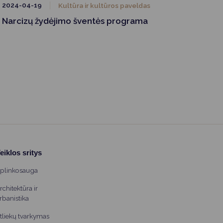
2024-04-19
Kultūra ir kultūros paveldas
Narcizų žydėjimo šventės programa
eiklos sritys
plinkosauga
rchitektūra ir
rbanistika
tliekų tvarkymas