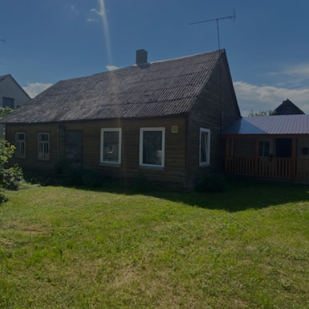
Vartotojų teisių apsauga
Pranešėjų apsauga
Asmens duomenų apsauga