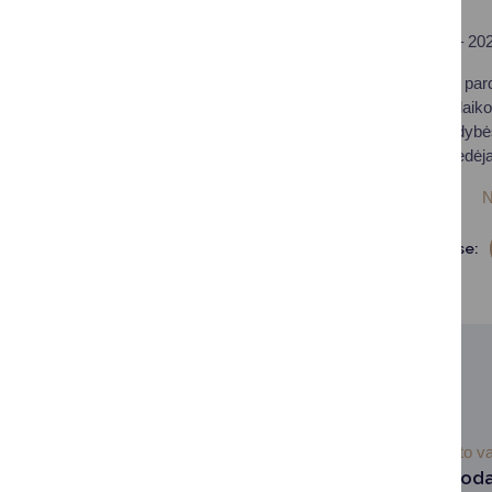
Aukciono pradžia
– 202
Dėl susipažinimo su par
projektais, apžiūros laik
Druskininkų savivaldybės
valdymo skyriaus vedėjas
Aukciono sąlygos
N
Dalintis soc. tinkluose:
SUSIJUSIOS NAUJIENOS
2025-05-16
Turto v
Aukcione parduod