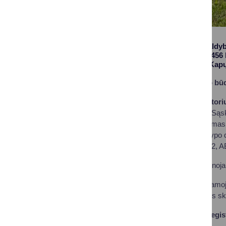
Druskininkų savivaldybė
butui priskirtos 0,045
sav., Leipalingyje, Kap
Aukciono vykdymo bū
Aukciono organizatori
al. 18, Druskininkai. Sąs
ir galutinis atsiskaitym
parduotą žemės sklypo da
7044 0600 0044 3912, 
Pradinė bendra nekilnoja
bendra nekilnojamoj
priskirtos žemės sk
Aukciono dalyvių regis
val.