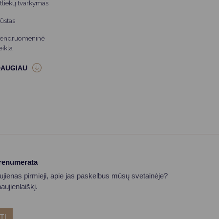
tliekų tvarkymas
ūstas
endruomeninė
eikla
prenumerata
aujienas pirmieji, apie jas paskelbus mūsų svetainėje?
ujienlaiškį.
TI