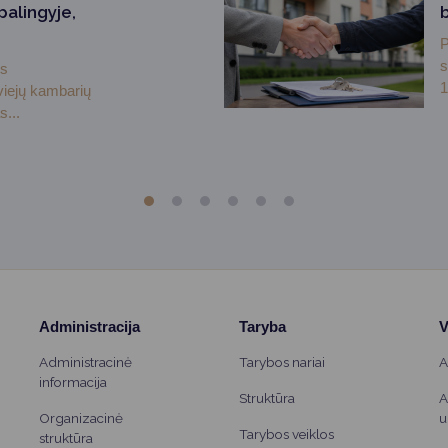
palingyje,
P
s
ės
1
dviejų kambarių
s...
Administracija
Taryba
V
Administracinė
Tarybos nariai
A
informacija
Struktūra
A
Organizacinė
u
Tarybos veiklos
struktūra