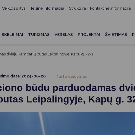
Veiklos sritys
Teisinė informacija
Struktūra ir kontaktinė informacija
mui
ė informacija
Teisės aktai
Struktūra ir kontaktinė
informacija
administracijos
Norminiai teisės aktai
SKELBIMAI
TURIZMAS
VERSLAS
PROJEKTAI
ŠVIETIMAS
R
Asmenų aptarnavimas
Teisės aktų projektai
kumentai
Konsultavimasis su
s dviejų kambarių butas Leipalingyje, Kapų g. 32-1
Mero potvarkiai
visuomene
vencija
Tyrimai ir analizės
Savivaldybės įstaigos
ai
inimo data: 2024-06-20
Turto valdymas
Valstybės garantuojama
Darbo grupės ir komisijos
ciono būdu parduodamas dvi
ybės
teisinė pagalba
Seniūnijos
utas Leipalingyje, Kapų g. 3
 remiami
Teisės aktų pažeidimai
Nuorodos
Galiojančio teisinio
as ir apskaita
reguliavimo poveikio ex post
vertinimas
struktūra