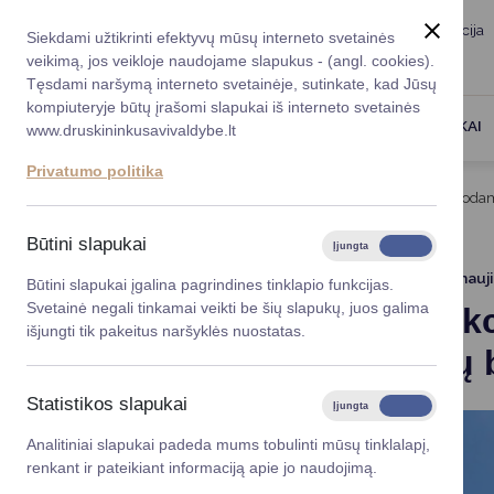
Taryba
Meras
Administracija
Siekdami užtikrinti efektyvų mūsų interneto svetainės
Karjera
DUK
veikimą, jos veikloje naudojame slapukus - (angl. cookies).
Registruokitės priėmi
Administracin
Tęsdami naršymą interneto svetainėje, sutinkate, kad Jūsų
kompiuteryje būtų įrašomi slapukai iš interneto svetainės
Darbotvarkė
Savivaldybės 
PASLAUGOS
DRUSKININKAI
www.druskininkusavivaldybe.lt
vadovai
Kontaktai
Privatumo politika
Planavimo do
Titulinis
Naujienos
Viešo aukciono būdu parduodama
Vicemerai
Korupcijos pre
Būtini slapukai
Įjungta
Išjungta
Mero patarėja
Viešieji pirkim
2024-06-20
Atnauj
Būtini slapukai įgalina pagrindines tinklapio funkcijas.
Svetainė negali tinkamai veikti be šių slapukų, juos galima
Viešo auk
Lygios galim
išjungti tik pakeitus naršyklės nuostatas.
kambarių b
Savivaldybės
projektai
Statistikos slapukai
Įjungta
Išjungta
Finansų valdym
Analitiniai slapukai padeda mums tobulinti mūsų tinklalapį,
renkant ir pateikiant informaciją apie jo naudojimą.
Organizacinė 