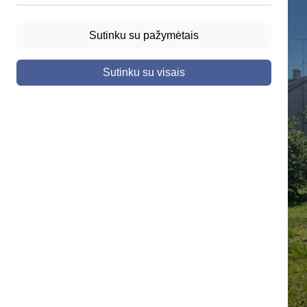
Sutinku su pažymėtais
Sutinku su visais