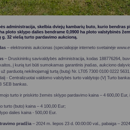
s administracija, skelbia dviejų kambarių buto, kurio bendras pl
6 ha ploto sklypo dalies bendrame 0,0900 ha ploto valstybinės že
ų g. 32 viešą turto pardavimo aukcioną.
das
– elektroninis aukcionas (specialiojoje interneto svetainėje www.ev
us
– Druskininkų savivaldybės administracija, kodas 188776264, buv
kaitos, į kurią turi būti sumokamas garantinis įnašas, aukciono dalyvi
as už parduotą nekilnojamąjį turtą (butą) Nr. LT05 7300 0100 0222 56
lį - Centralizuotai valdomo valstybės turto valdytojo (VĮ Turto banka
AB SEB bankas.
mojo turto ir priskirto žemės sklypo pardavimo kaina – 4 600,00 Eur, i
o turto (buto) kaina – 4 100,00 Eur;
lypo dalies kaina - 500,00 Eur.
travimo pradžia
– 2024 m. liepos 23 d. 00:00:00 val., pabaiga – 2024