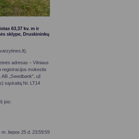
otas 63,37 kv. m ir
mės sklype, Druskininkų
arzytines.lt).
einės adresas – Vilniaus
o registracijos mokestis
31, AB „Swedbank“, už
s) sąskaitą Nr. LT14
š jos:
 m. liepos 25 d. 23:59:59