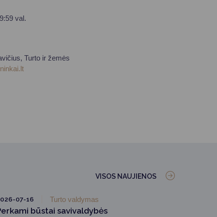
9:59 val.
avičius, Turto ir žemės
inkai.lt
VISOS NAUJIENOS
026-07-16
Turto valdymas
Perkami būstai savivaldybės