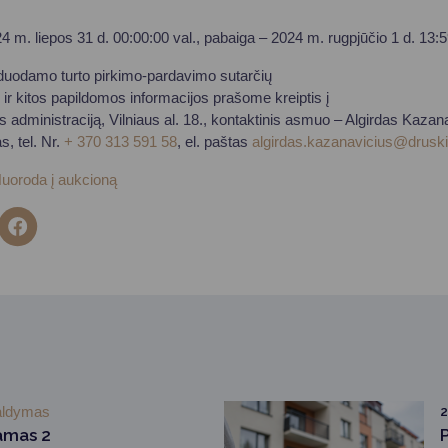
4 m. liepos 31 d. 00:00:00 val., pabaiga – 2024 m. rugpjūčio 1 d. 13:5
duodamo turto pirkimo-pardavimo sutarčių
o ir kitos papildomos informacijos prašome kreiptis į
 administraciją, Vilniaus al. 18., kontaktinis asmuo – Algirdas Kazan
, tel. Nr.
+ 370 313 591 58
, el. paštas
algirdas.kazanavicius@druskin
uoroda į aukcioną
aldymas
2
amas 2