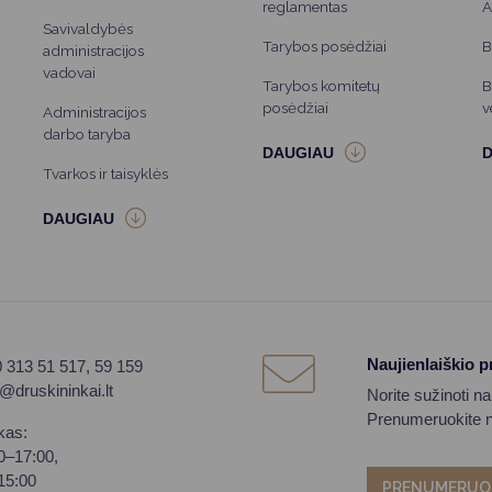
reglamentas
A
Savivaldybės
Tarybos posėdžiai
B
administracijos
vadovai
Tarybos komitetų
B
posėdžiai
v
Administracijos
darbo taryba
Tvarkos ir taisyklės
Naujienlaiškio 
0 313 51 517, 59 159
o@druskininkai.lt
Norite sužinoti n
Prenumeruokite na
kas:
00–17:00,
–15:00
PRENUMERUO