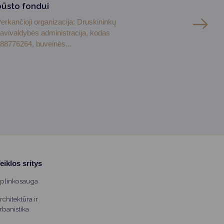
būsto fondui
erkančioji organizacija: Druskininkų
avivaldybės administracija, kodas
88776264, buveinės...
eiklos sritys
plinkosauga
rchitektūra ir
rbanistika