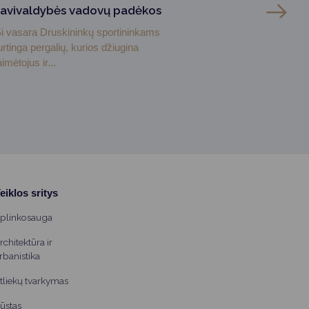
savivaldybės vadovų padėkos
i vasara Druskininkų sportininkams
urtinga pergalių, kurios džiugina
aimėtojus ir...
eiklos sritys
plinkosauga
rchitektūra ir
rbanistika
tliekų tvarkymas
ūstas