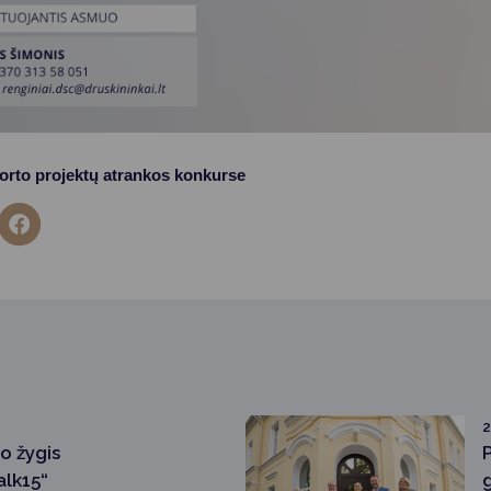
orto projektų atrankos konkurse
2
o žygis
alk15“