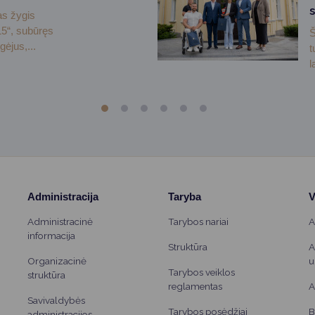
as žygis
5“, subūręs
Š
ėjus,...
t
l
Administracija
Taryba
V
Administracinė
Tarybos nariai
A
informacija
Struktūra
A
Organizacinė
u
Tarybos veiklos
struktūra
reglamentas
A
Savivaldybės
Tarybos posėdžiai
B
administracijos