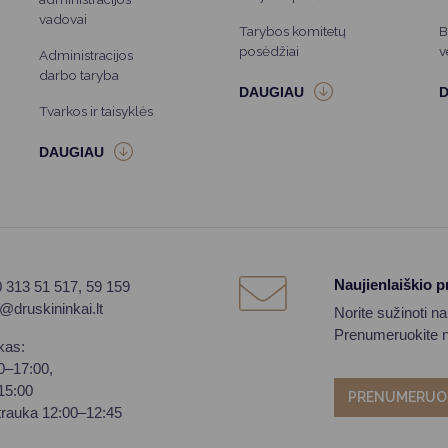
vadovai
Tarybos komitetų
B
posėdžiai
v
Administracijos
darbo taryba
Tvarkos ir taisyklės
Naujienlaiškio 
0 313 51 517, 59 159
o@druskininkai.lt
Norite sužinoti n
Prenumeruokite na
kas:
00–17:00,
–15:00
PRENUMERUO
trauka 12:00–12:45