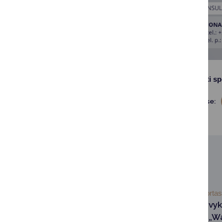
Kviečiame dalyvauti sp
Dalintis soc. tinkluose:
SUSIJUSIOS NAUJIENOS
2026-05-11
Sportas
Druskininkuose įvyk
„UžmESk akį“ su „W