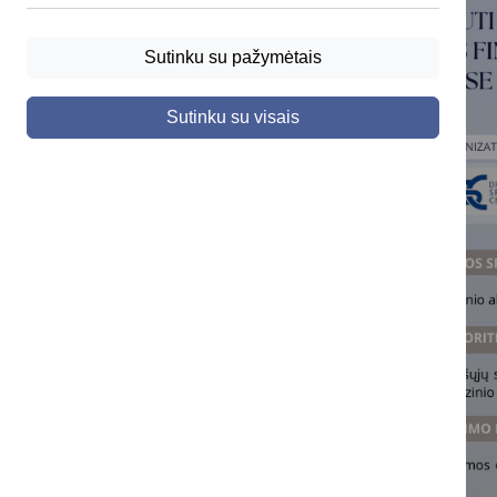
Sutinku su pažymėtais
Sutinku su visais