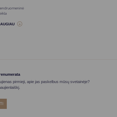
endruomeninė
eikla
prenumerata
aujienas pirmieji, apie jas paskelbus mūsų svetainėje?
ujienlaiškį.
TI