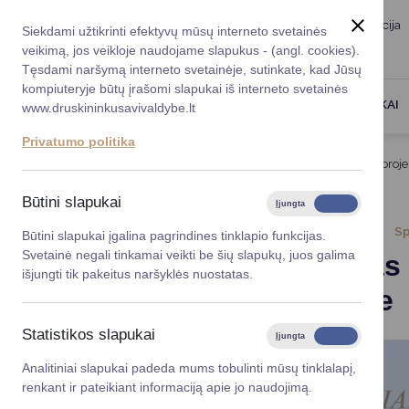
Taryba
Meras
Administracija
Siekdami užtikrinti efektyvų mūsų interneto svetainės
Karjera
DUK
veikimą, jos veikloje naudojame slapukus - (angl. cookies).
Registruokitės priėmi
Administracin
Tęsdami naršymą interneto svetainėje, sutinkate, kad Jūsų
kompiuteryje būtų įrašomi slapukai iš interneto svetainės
Darbotvarkė
Savivaldybės 
PASLAUGOS
DRUSKININKAI
www.druskininkusavivaldybe.lt
vadovai
Kontaktai
Privatumo politika
Planavimo do
Titulinis
Naujienos
Kvietimas Dalyvauti sporto proj
Vicemerai
Korupcijos pre
Būtini slapukai
Įjungta
Išjungta
Mero patarėja
Viešieji pirkim
2024-06-25
Sp
Būtini slapukai įgalina pagrindines tinklapio funkcijas.
Svetainė negali tinkamai veikti be šių slapukų, juos galima
Kvietimas 
Lygios galim
išjungti tik pakeitus naršyklės nuostatas.
konkurse
Savivaldybės
projektai
Statistikos slapukai
Įjungta
Išjungta
Finansų valdym
Analitiniai slapukai padeda mums tobulinti mūsų tinklalapį,
renkant ir pateikiant informaciją apie jo naudojimą.
Organizacinė 