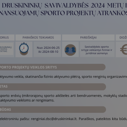
Vartotojų teisių apsauga
Pranešėjų apsauga
Asmens duomenų apsauga