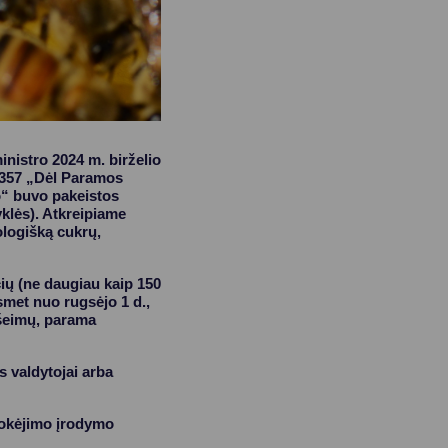
nistro 2024 m. birželio
D-357 „Dėl Paramos
o“ buvo pakeistos
yklės). Atkreipiame
ologišką cukrų,
ių (ne daugiau kaip 150
asmet nuo rugsėjo 1 d.,
 šeimų, parama
s valdytojai arba
pmokėjimo įrodymo