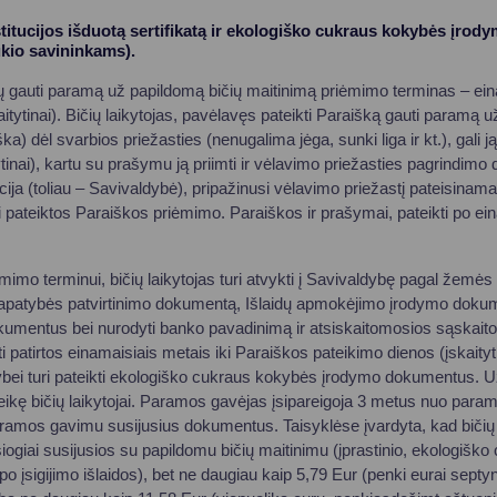
nstitucijos išduotą sertifikatą ir ekologiško cukraus kokybės įr
kio savininkams).
gauti paramą už papildomą bičių maitinimą priėmimo terminas – eina
kaitytinai). Bičių laikytojas, pavėlavęs pateikti Paraišką gauti paramą 
ka) dėl svarbios priežasties (nenugalima jėga, sunki liga ir kt.), gali ją
ytinai), kartu su prašymu ją priimti ir vėlavimo priežasties pagrindim
ja (toliau – Savivaldybė), pripažinusi vėlavimo priežastį pateisinama,
 pateiktos Paraiškos priėmimo. Paraiškos ir prašymai, pateikti po ei
mimo terminui, bičių laikytojas turi atvykti į Savivaldybę pagal žemės
 tapatybės patvirtinimo dokumentą, Išlaidų apmokėjimo įrodymo dokume
mentus bei nurodyti banko pavadinimą ir atsiskaitomosios sąskait
ūti patirtos einamaisiais metais iki Paraiškos pateikimo dienos (įskaityti
dybei turi pateikti ekologiško cukraus kokybės įrodymo dokumentus. U
eikę bičių laikytojai. Paramos gavėjas įsipareigoja 3 metus nuo par
ramos gavimu susijusius dokumentus. Taisyklėse įvardyta, kad bičių 
siogiai susijusios su papildomu bičių maitinimu (įprastinio, ekologišk
po įsigijimo išlaidos), bet ne daugiau kaip 5,79 Eur (penki eurai sept