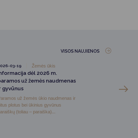
VISOS NAUJIENOS
026-03-19
Žemės ūkis
Informacija dėl 2026 m.
paramos už žemės naudmenas
ir gyvūnus
aramos už žemės ūkio naudmenas ir
itus plotus bei ūkinius gyvūnus
araiškų (toliau – paraiška)...