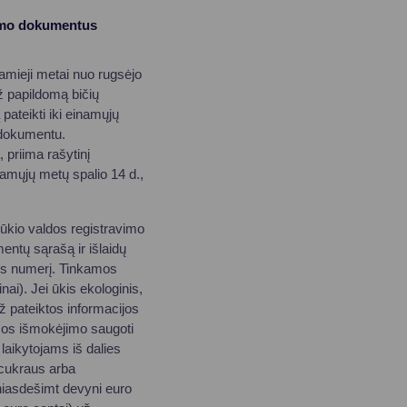
odymo dokumentus
mieji metai nuo rugsėjo
už papildomą bičių
 pateikti iki einamųjų
o dokumentu.
 priima rašytinį
namųjų metų spalio 14 d.,
 ūkio valdos registravimo
ntų sąrašą ir išlaidų
os numerį. Tinkamos
nai). Jei ūkis ekologinis,
ž pateiktos informacijos
amos išmokėjimo saugoti
laikytojams iš dalies
o cukraus arba
yniasdešimt devyni euro