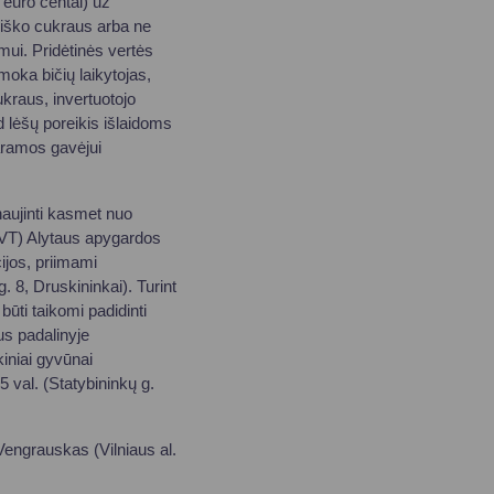
 euro centai) už
giško cukraus arba ne
mui. Pridėtinės vertės
umoka bičių laikytojas,
ukraus, invertuotojo
d lėšų poreikis išlaidoms
aramos gavėjui
naujinti kasmet nuo
VMVT) Alytaus apygardos
jos, priimami
. 8, Druskininkai). Turint
būti taikomi padidinti
us padalinyje
iniai gyvūnai
5 val. (Statybininkų g.
Vengrauskas (Vilniaus al.