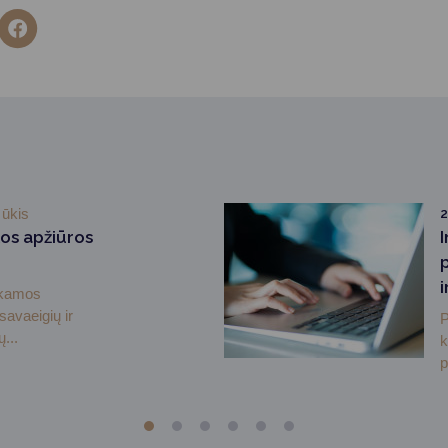
ūkis
2
os apžiūros
ekamos
savaeigių ir
P
...
k
p