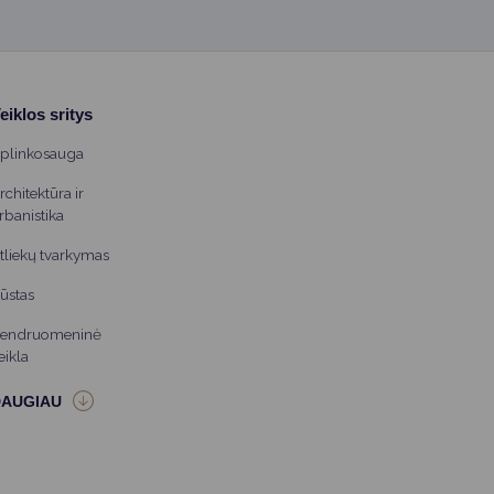
eiklos sritys
plinkosauga
rchitektūra ir
rbanistika
tliekų tvarkymas
ūstas
endruomeninė
eikla