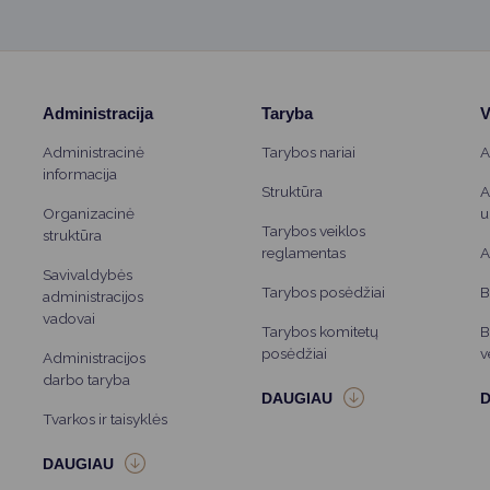
Administracija
Taryba
V
Administracinė
Tarybos nariai
A
informacija
Struktūra
A
Organizacinė
u
Tarybos veiklos
struktūra
reglamentas
A
Savivaldybės
Tarybos posėdžiai
B
administracijos
vadovai
Tarybos komitetų
B
posėdžiai
v
Administracijos
darbo taryba
Tvarkos ir taisyklės