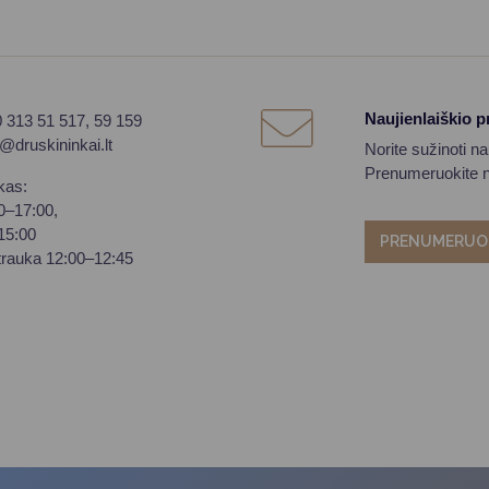
Naujienlaiškio 
0 313 51 517, 59 159
o@druskininkai.lt
Norite sužinoti n
Prenumeruokite na
kas:
00–17:00,
–15:00
PRENUMERUO
trauka 12:00–12:45