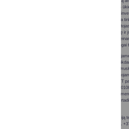
centai) už bičių šeimą a
ekologinės gamybos ūkio 
daugiau kaip už 15 l inv
mokestis (PVM) nėra tinka
nesantis PVM mokėtojas, u
cukraus sirupo) vertę ir 
kompensuoti viršija ein
mažinama proporcingai t
Papildomai informuojame,
rugsėjo 1 d., prieš teik
Paslaugų skyriaus Drusk
dokumentai, registruojami
poreikį atvykti į VMVT pad
tarifai) ir +370 5 242 0
suinteresuotiems asmeni
pirmadieniais – ketvirtadi
73, Alytus).
Išsamesnę informaciją te
14, Druskininkai), tel. +