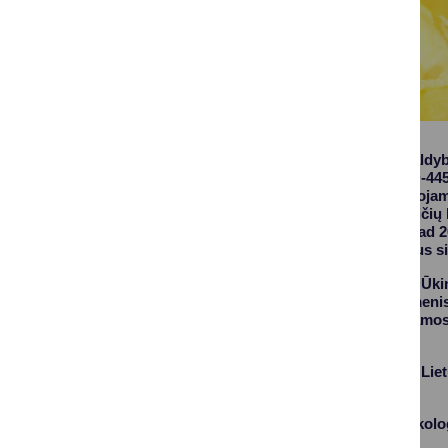
Druskininkų savivaldyb
5 d. įsakymu Nr. 3D-44
teikimo bičių laikytoja
Paramos teikimo bičių l
bitininkų dėmesį, kad 
invertuotojo cukraus si
1. Nustatyta tvarka Ūki
bičių šeimų). Duomenis 
prieš teikdami paramos
neskiriama.
2. Yra įsiregistravę Li
partneriai.
3. Turi įprastinio, eko
dokumentus.