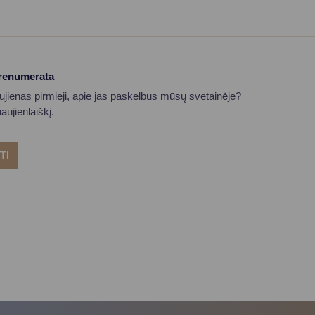
prenumerata
aujienas pirmieji, apie jas paskelbus mūsų svetainėje?
ujienlaiškį.
TI