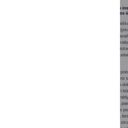
4. Turi sertifikavimo i
(ekologinės gamybos ū
Pažymime, kad Paraiškų 
1 d. iki rugsėjo 30 d. (įs
maitinimą (toliau – Paraiš
metų spalio 14 d. (įskait
Savivaldybės administraci
sprendimą dėl pavėluotai
nepriimami.
Prasidėjus Paraiškų priė
vietą ir pateikti asmens
apmokėjimo įrodymo doku
finansuoti išlaidos turi b
bičių laikytojas Savival
teisingumą atsako ją pat
visus su nacionalinės pa
atlyginamos išlaidos, tie
invertuotojo cukraus siru