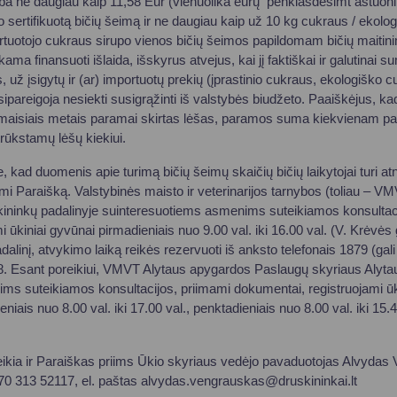
rba ne daugiau kaip 11,58 Eur (vienuolika eurų penkiasdešimt aštuoni
sertifikuotą bičių šeimą ir ne daugiau kaip už 10 kg cukraus / ekolo
ertuotojo cukraus sirupo vienos bičių šeimos papildomam bičių maitini
ma finansuoti išlaida, išskyrus atvejus, kai jį faktiškai ir galutinai s
ž įsigytų ir (ar) importuotų prekių (įprastinio cukraus, ekologiško c
įsipareigoja nesiekti susigrąžinti iš valstybės biudžeto. Paaiškėjus, ka
amaisiais metais paramai skirtas lėšas, paramos suma kiekvienam p
rūkstamų lėšų kiekiui.
 kad duomenis apie turimą bičių šeimų skaičių bičių laikytojai turi at
dami Paraišką. Valstybinės maisto ir veterinarijos tarnybos (toliau – 
ininkų padalinyje suinteresuotiems asmenims suteikiamos konsultaci
 ūkiniai gyvūnai pirmadieniais nuo 9.00 val. iki 16.00 val. (V. Krėvės g
alinį, atvykimo laiką reikės rezervuoti iš anksto telefonais 1879 (gali 
108. Esant poreikiui, VMVT Alytaus apygardos Paslaugų skyriaus Alyta
ms suteikiamos konsultacijos, priimami dokumentai, registruojami ūk
eniais nuo 8.00 val. iki 17.00 val., penktadieniais nuo 8.00 val. iki 15.4
ikia ir Paraiškas priims Ūkio skyriaus vedėjo pavaduotojas Alvydas 
370 313 52117, el. paštas
alvydas.vengrauskas@druskininkai.lt