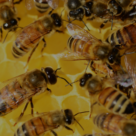
Vartotojų teisių apsauga
Pranešėjų apsauga
Asmens duomenų apsauga