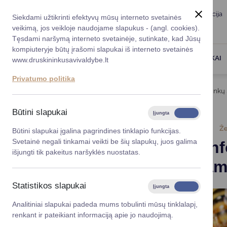
Taryba
Meras
Administracija
Siekdami užtikrinti efektyvų mūsų interneto svetainės
Karjera
DUK
veikimą, jos veikloje naudojame slapukus - (angl. cookies).
Registruokitės priėmi
Administracin
Tęsdami naršymą interneto svetainėje, sutinkate, kad Jūsų
kompiuteryje būtų įrašomi slapukai iš interneto svetainės
Darbotvarkė
Savivaldybės 
PASLAUGOS
DRUSKININKAI
www.druskininkusavivaldybe.lt
vadovai
Kontaktai
Privatumo politika
Planavimo do
Titulinis
Naujienos
Aktuali informacija Druskininkų
Vicemerai
Korupcijos pre
Būtini slapukai
Įjungta
Išjungta
Mero patarėja
Viešieji pirkim
2024-06-19
Že
Būtini slapukai įgalina pagrindines tinklapio funkcijas.
Svetainė negali tinkamai veikti be šių slapukų, juos galima
Aktuali in
Lygios galim
išjungti tik pakeitus naršyklės nuostatas.
bitininka
Savivaldybės
projektai
Statistikos slapukai
Įjungta
Išjungta
Finansų valdym
Analitiniai slapukai padeda mums tobulinti mūsų tinklalapį,
renkant ir pateikiant informaciją apie jo naudojimą.
Organizacinė 