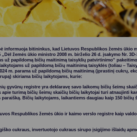
ė informuoja bitininkus, kad Lietuvos Respublikos žemės ūkio mi
5 „Dėl žemės ūkio ministro 2008 m. birželio 26 d. įsakymo Nr. 3
ms už papildomą bičių maitinimą taisyklių patvirtinimo“ pakeitim
aikytojams už papildomą bičių maitinimą taisyklės (toliau – Tais
2024 m. parama už papildomą bičių maitinimą (įprastinį cukrų, ek
rupą) skiriama bičių laikytojams, kurie:
nių gyvūnų registre yra deklaravę savo laikomų bičių šeimų skaič
apie turimą bičių šeimų skaičių bičių laikytojai turi atnaujinti k
 paraišką. Bičių laikytojams, laikantiems daugiau kaip 150 bičių
etuvos Respublikos žemės ūkio ir kaimo verslo registre kaip valdo
logiško cukraus, invertuotojo cukraus sirupo įsigijimo išlaidų a