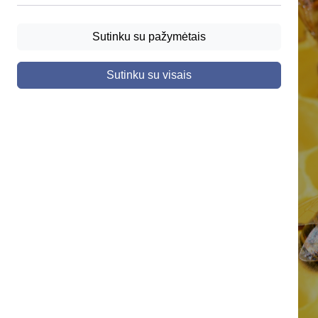
Sutinku su pažymėtais
Sutinku su visais