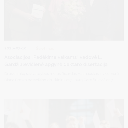
2026-07-10
Švietimas
Asociacijos „Padėkime vaikams“ vadovė L.
Gardžiulevičienė apgynė daktaro disertaciją
Druskininkų savivaldybės meras Ričardas Malinauskas ir vicemerė
Diana Brown pasveikino druskininkietę Laurą Gardžiulevičienę,
Mykolo Romerio universitete (MRU) apgynusią socialinių mokslų
daktarės disertaciją.