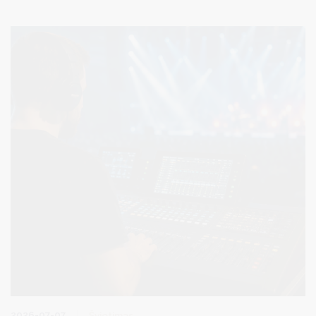
ir bendrojo kursų pagrindinės sesijos valstybinių brandos
egzaminų rezultatus.
2026-07-07
Švietimas