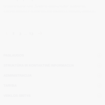
Druskininkuose vyko „Švietimo vadovų klubo“ susitikimas,
subūręs aktyvius ir nuolat tobulėti siekiančius mokyklų vadovus iš
visos Lietuvos.
1
2
3
…
13
PASLAUGOS
STRUKTŪRA IR KONTAKTINĖ INFORMACIJA
ADMINISTRACIJA
TARYBA
VEIKLOS SRITYS