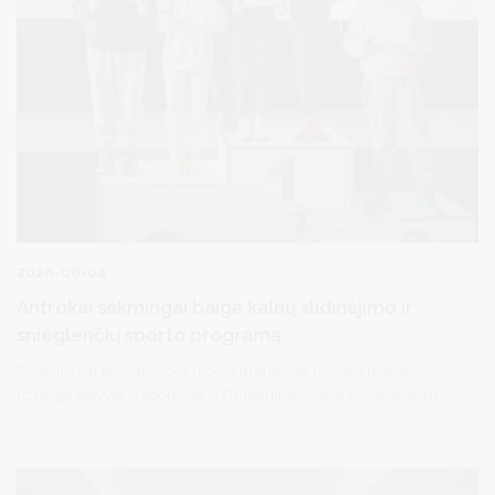
2026-06-04
Švietimas
Antrokai sėkmingai baigė kalnų slidinėjimo ir
snieglenčių sporto programą
Druskininkų savivaldybės mokyklų antrokai mokslo metus
užbaigė aktyviai ir sportiškai – Druskininkų Snow Arenoje jiems
įteikti kalnų slidinėjimo ir snieglenčių sporto mokymo programos
baigimo pažymėjimai.