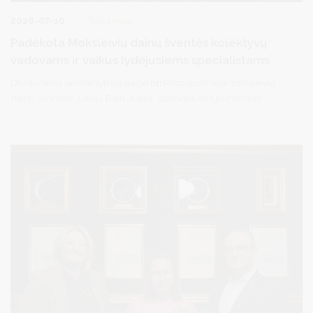
2026-07-10
Švietimas
Padėkota Moksleivių dainų šventės kolektyvų
vadovams ir vaikus lydėjusiems specialistams
Druskininkų savivaldybėje pagerbti Respublikinėje moksleivių
dainų šventėje „Laiku. Ratu. Kartu“ dalyvavusius jaunuosius
druskininkiečius rengę kolektyvų vadovai ir šventėje juos lydėję
mokytojai ir visuomenės sveikatos specialistai. Savivaldybės
meras R. Malinauskas ir vicemerė D. Brown padėkojo jiems už
profesionalų darbą, kantrybę, atsidavimą ir indėlį ugdant jaunąją
kartą bei garsinant Druskininkų vardą visoje Lietuvoje.