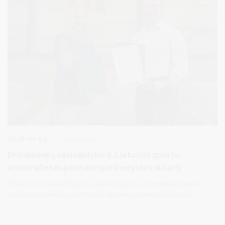
2026-07-03
Švietimas
Druskininkų savivaldybė ir Lietuvos sporto
universitetas pasirašė partnerystės sutartį
Druskininkų savivaldybė ir Lietuvos sporto universitetas pasirašė
bendradarbiavimo sutartį, kuria siekiama stiprinti partnerystę
mokslo, sveikatinimo, specialistų rengimo ir inovacijų srityse.
Bendradarbiavimas leis dar glaudžiau susieti akademines žinias