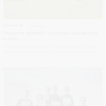
2026-06-18
Švietimas
Saugumas vandenyje - investicija į vaikų gyvybes
ir ateitį
Siekdami mažinti nelaimingų atsitikimų vandenyje riziką ir ugdyti
vaikų saugaus elgesio įgūdžius, Druskininkų mieste esančiame
Vijūnėlės tvenkinio paplūdimyje birželio 9 dieną buvo surengti
praktiniai mokymai ant vandens.