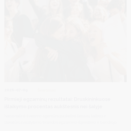
2026-07-09
Švietimas
Pirmieji egzaminų rezultatai: Druskininkuose
išlaikymo procentas aukštesnis nei šalyje
Nacionalinė švietimo agentūra paskelbė lietuvių kalbos ir
literatūros valstybinio brandos egzamino išplėstinio ir bendrojo
kursų bei matematikos valstybinio brandos egzamino išplėstinio