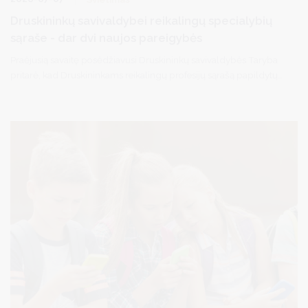
Druskininkų savivaldybei reikalingų specialybių
sąraše - dar dvi naujos pareigybės
Praėjusią savaitę posėdžiavusi Druskininkų savivaldybės Taryba
pritarė, kad Druskininkams reikalingų profesijų sąrašą papildytų
dar dvi pareigybės: muzikos technologas (garsistas) ir renginių
techninio aptarnavimo darbuotojas (technikas/apšvietėjas).