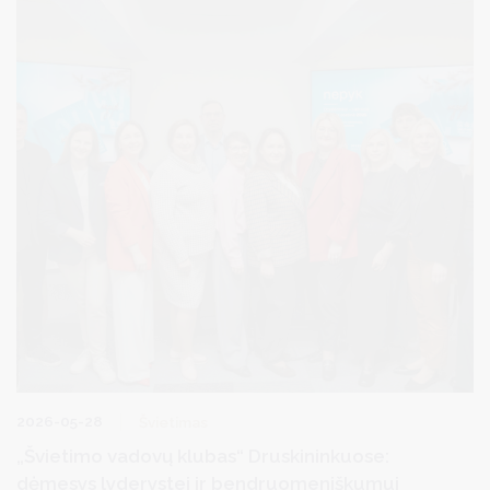
2026-05-28
Švietimas
„Švietimo vadovų klubas“ Druskininkuose:
dėmesys lyderystei ir bendruomeniškumui