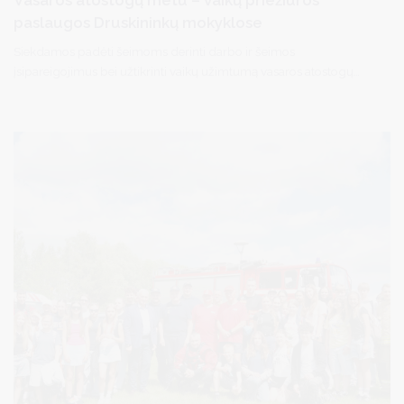
paslaugos Druskininkų mokyklose
Siekdamos padėti šeimoms derinti darbo ir šeimos
įsipareigojimus bei užtikrinti vaikų užimtumą vasaros atostogų
metu, Druskininkų savivaldybės mokyklos organizuoja vaikų
priežiūros paslaugas pradinių klasių amžiaus vaikams. Ši
iniciatyva skirta suteikti tėvams daugiau galimybių planuoti
kasdienes veiklas, o vaikams – saugią, draugišką ir prižiūrimą
aplinką vasaros metu.