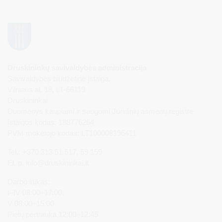
Druskininkų savivaldybės administracija
Savivaldybės biudžetinė įstaiga,
Vilniaus al. 18, LT-66119
Druskininkai
Duomenys kaupiami ir saugomi Juridinių asmenų registre
Įstaigos kodas: 188776264
PVM mokėtojo kodas: LT100008196411
Tel.: +370 313 51 517, 59 159
El. p.
info@druskininkai.lt
Darbo laikas:
I–IV 08:00–17:00,
V 08:00–15:00
Pietų pertrauka 12:00–12:45