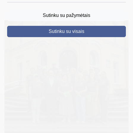
DRUSKININKAI
Sutinku su pažymėtais
SKELBIMAI
Sutinku su visais
TURIZMAS
VERSLAS
PROJEKTAI
ŠVIETIMAS
REGISTRACIJA
RENGINIAI