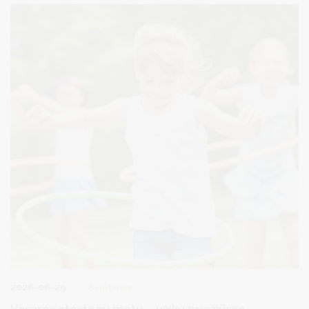
su Druskininkuose sukaupta sveikatinimo praktika bei prisidės prie
kurorto, kaip sveikatinimo ir ilgaamžiškumo centro, plėtros.
2026-06-29
Švietimas
Vasaros atostogų metu – vaikų priežiūros