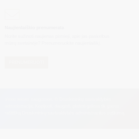
Naujienlaiškio prenumerata
Norite sužinoti naujienas pirmieji, apie jas paskelbus
mūsų svetainėje? Prenumeruokite naujienlaiškį.
PRENUMERUOTI
Visos teisės saugomos. © Druskininkų savivaldybės
administracija. Kopijuoti, dauginti, platinti galima tik gavus
raštišką Druskininkų savivaldybės administracijos sutikimą.