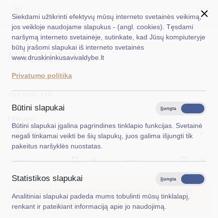
Siekdami užtikrinti efektyvų mūsų interneto svetainės veikimą,
jos veikloje naudojame slapukus - (angl. cookies). Tęsdami
naršymą interneto svetainėje, sutinkate, kad Jūsų kompiuteryje
EN
Ieškoti...
Titulinis
Naujienos
būtų įrašomi slapukai iš interneto svetainės
NAUJIENOS
www.druskininkusavivaldybe.lt
Taryba
Privatumo politika
Meras
Viso įrašų: 128
Administracija
Būtini slapukai
Įjungta
Išjungta
Filtruoti:
Veiklos sritys
Būtini slapukai įgalina pagrindines tinklapio funkcijas. Svetainė
×
Švietimas
negali tinkamai veikti be šių slapukų, juos galima išjungti tik
Teisinė informacija
pakeitus naršyklės nuostatas.
Struktūra ir kontaktinė informacija
Išvalyti
Išvalyt
Statistikos slapukai
Karjera
Įjungta
Išjungta
Atkreipkite dėmesį!
Jūs pasinaudojote įrašų filtru, todėl
Analitiniai slapukai padeda mums tobulinti mūsų tinklalapį,
DUK
matote susiaurintą sąrašą.
Rodyti pilną sąrašą
renkant ir pateikiant informaciją apie jo naudojimą.
PASLAUGOS