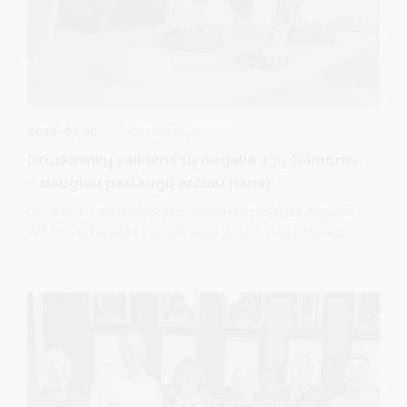
2026-07-30
Socialinė parama
Druskininkų vaikams su negalia ir jų šeimoms
– daugiau paslaugų arčiau namų
Druskininkų savivaldybėje pradedamas projektas „Pagalba
vaikams su negalia Lietuvoje“. Jo tikslas – didinti paslaugų
vaikams, turintiems vidutinę ar sunkią negalią, prieinamumą
ir užtikrinti, kad pagalba būtų teikiama kuo arčiau šeimos
gyvenamosios vietos, atsižvelgiant į individualius vaiko ir jo
šeimos poreikius. Projektas taip pat prisidės prie Vaiko
garantijų sistemos įgyvendinimo Lietuvoje.