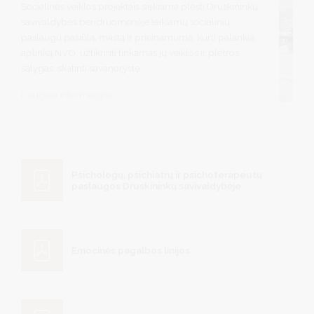
Socialinės veiklos projektais siekiama plėsti Druskininkų
savivaldybės bendruomenėje teikiamų socialinių
paslaugų pasiūlą, mastą ir prieinamumą, kurti palankią
aplinką NVO, užtikrinti tinkamas jų veiklos ir plėtros
sąlygas, skatinti savanorystę.
Daugiau informacijos
Psichologų, psichiatrų ir psichoterapeutų
paslaugos Druskininkų savivaldybėje
Emocinės pagalbos linijos