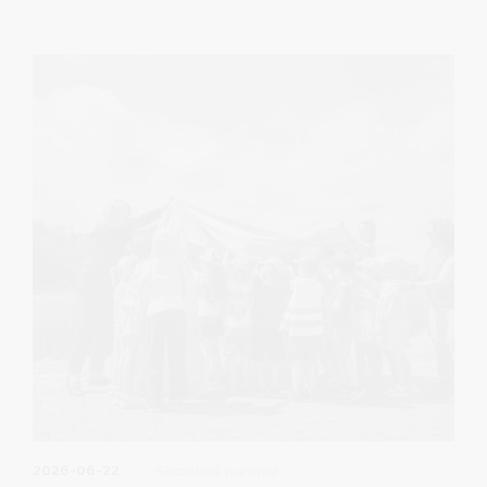
– Agentūra), vadovaudamasi Lietuvos Respublikos
ekonomikos ir inovacijų ministro 2022 m. lapkričio 24 d.
įsakymu Nr. 4-1136 patvirtintos programos pažangos
priemonės Nr. 05-002-01-07-09 „Didinti socialiai
pažeidžiamų grupių skaitmeninius įgūdžius“ aprašo III
skyriaus 4 veikla bei Agentūros nuostatų 9.3 ir 9.5
papunkčiais, įgyvendina projektą „Geresnės asmenų su
negalia komunikacijos galimybės pasitelkiant informacines
technologijas“.
2026-06-22
Socialinė parama