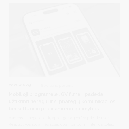
pokyčių. Savivaldybė prie iniciatyvos prisideda finansiškai, o
praėjusią savaitę vykusiame susitikime su „WoW University“
įkūrėja ir vadove Inga Jablonske aptartos bendradarbiavimo
galimybės ir tolimesni žingsniai, siekiant kuo plačiau į
projektą įtraukti Druskininkų bendruomenę.
2026-06-25
Socialinė parama
Mobilioji programėlė „GV filmai“ padeda
užtikrinti neregių ir silpnaregių komunikacijos
bei kultūrinio prieinamumo galimybes
Asmens su negalia teisių apsaugos agentūra prie Lietuvos
Respublikos socialinės apsaugos ir darbo ministerijos (toliau