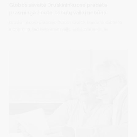
Globos savaitė Druskininkuose pradėta
prasminga žinute: tobulų vaikų nebūna
Druskininkuose prasidėjo Globos savaitė, kviečianti stabtelėti
ir prisiminti, kad kiekvienam vaikui labiausiai reikia ne
tobulumo, o meilės, saugumo ir žmogaus, kuris būtų šalia.
Savaitės atidarymą jautria daina „Viskas bus gerai“ pradėjo
jaunoji atlikėja Deinora Dailydaitė, o renginio dalyviai buvo
kviečiami padėkoti tiems, kurie savo širdyse ir namuose
atranda vietos vaikams.