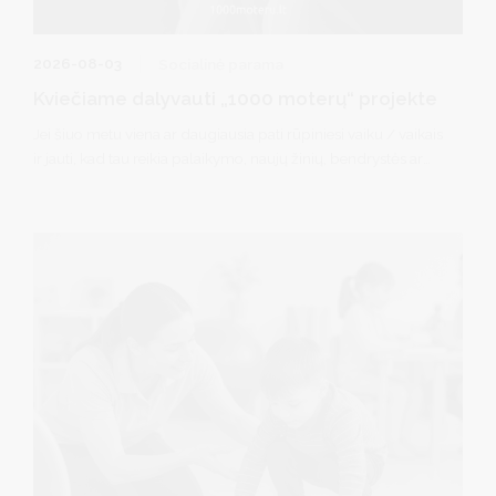
2026-08-03
Socialinė parama
Kviečiame dalyvauti „1000 moterų“ projekte
Jei šiuo metu viena ar daugiausia pati rūpiniesi vaiku / vaikais
ir jauti, kad tau reikia palaikymo, naujų žinių, bendrystės ar
aiškesnės krypties – norime priminti: tu nesi viena.