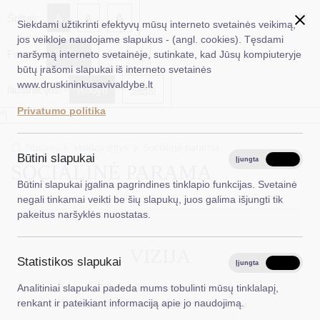
✖
A
Šriftas:
A
A
Siekdami užtikrinti efektyvų mūsų interneto svetainės veikimą,
jos veikloje naudojame slapukus - (angl. cookies). Tęsdami
Fonas:
Baltas
Juoda
naršymą interneto svetainėje, sutinkate, kad Jūsų kompiuteryje
EN
Ieškoti...
būtų įrašomi slapukai iš interneto svetainės
www.druskininkusavivaldybe.lt
Iliustracijos:
Rodyti
Slėpti
Taryba
Privatumo politika
*}
Meras
Titulinis
Veiklos sritys
Socialinė parama
Administracija
Būtini slapukai
Įjungta
Išjungta
SOCIALINĖ PARAMA
Veiklos sritys
Būtini slapukai įgalina pagrindines tinklapio funkcijas. Svetainė
negali tinkamai veikti be šių slapukų, juos galima išjungti tik
Teisinė informacija
pakeitus naršyklės nuostatas.
Struktūra ir kontaktinė informacija
VIZIJA
Statistikos slapukai
Karjera
Įjungta
Išjungta
Stiprus, į gyventojų poreikius
Analitiniai slapukai padeda mums tobulinti mūsų tinklalapį,
DUK
renkant ir pateikiant informaciją apie jo naudojimą.
orientuotas, bendradarbiavimu su
PASLAUGOS