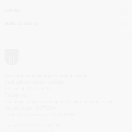
TARYBA
VEIKLOS SRITYS
Druskininkų savivaldybės administracija
Savivaldybės biudžetinė įstaiga,
Vilniaus al. 18, LT-66119
Druskininkai
Duomenys kaupiami ir saugomi Juridinių asmenų registre
Įstaigos kodas: 188776264
PVM mokėtojo kodas: LT100008196411
Tel.: +370 313 51 517, 59 159