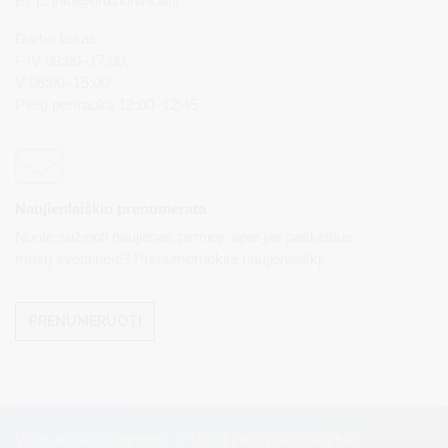
El. p.
info@druskininkai.lt
Darbo laikas:
I–IV 08:00–17:00,
V 08:00–15:00
Pietų pertrauka 12:00–12:45
Naujienlaiškio prenumerata
Norite sužinoti naujienas pirmieji, apie jas paskelbus
mūsų svetainėje? Prenumeruokite naujienlaiškį.
PRENUMERUOTI
Visos teisės saugomos. © Druskininkų savivaldybės