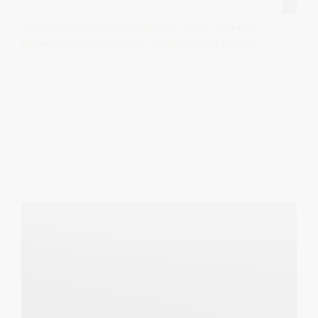
Druskininkų savivaldybės teritorijoje organizuojamos ir
teikiamos socialinės paslaugos ir kita socialinė pagalba