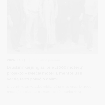
2026-07-29
Socialinė parama
Druskininkai jungiasi prie „1000 moterų“
projekto – kviečia moteris, mentorius ir
verslą tapti pokyčio dalimi
Druskininkų savivaldybė prisijungė prie nacionalinio „1000
moterų“ projekto, kurio tikslas – padėti į darbo rinką
grįžtančioms moterims stiprinti pasitikėjimą savimi, įgyti
naujų kompetencijų, lengviau ir drąsiau siekti profesinių