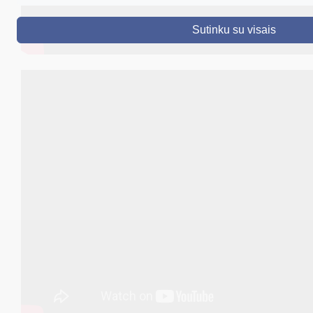
DRUSKININKAI
Sutinku su visais
SKELBIMAI
TURIZMAS
VERSLAS
PROJEKTAI
ŠVIETIMAS
REGISTRACIJA
RENGINIAI