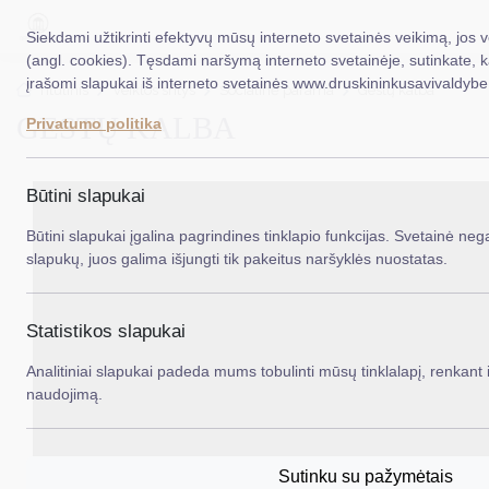
Siekdami užtikrinti efektyvų mūsų interneto svetainės veikimą, jos 
(angl. cookies). Tęsdami naršymą interneto svetainėje, sutinkate, 
įrašomi slapukai iš interneto svetainės www.druskininkusavivaldybe.
EN
Ieš
Titulinis
Veiklos sritys
Socialinė parama
Gestų kalba
GESTŲ KALBA
Privatumo politika
Taryba
Meras
Būtini slapukai
Administracija
Būtini slapukai įgalina pagrindines tinklapio funkcijas. Svetainė nega
slapukų, juos galima išjungti tik pakeitus naršyklės nuostatas.
Veiklos sritys
Teisinė informacija
Statistikos slapukai
Struktūra ir kontaktinė informacija
Analitiniai slapukai padeda mums tobulinti mūsų tinklalapį, renkant i
naudojimą.
Karjera
DUK
Sutinku su pažymėtais
PASLAUGOS