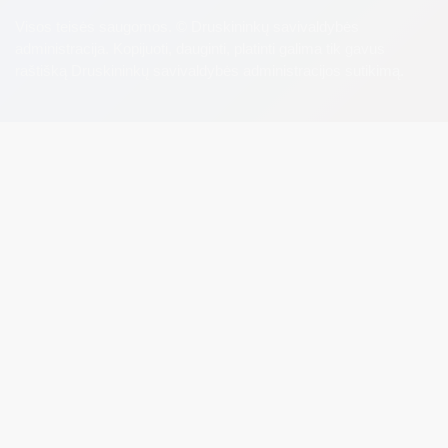
Visos teisės saugomos. © Druskininkų savivaldybės
administracija. Kopijuoti, dauginti, platinti galima tik gavus
raštišką Druskininkų savivaldybės administracijos sutikimą.