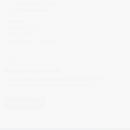
Tel.: +370 313 51 517, 59 159
El. p.
info@druskininkai.lt
Darbo laikas:
I–IV 08:00–17:00,
V 08:00–15:00
Pietų pertrauka 12:00–12:45
Naujienlaiškio prenumerata
Norite sužinoti naujienas pirmieji, apie jas paskelbus
mūsų svetainėje? Prenumeruokite naujienlaiškį.
PRENUMERUOTI