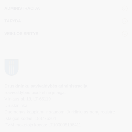
ADMINISTRACIJA
TARYBA
VEIKLOS SRITYS
Druskininkų savivaldybės administracija
Savivaldybės biudžetinė įstaiga,
Vilniaus al. 18, LT-66119
Druskininkai
Duomenys kaupiami ir saugomi Juridinių asmenų registre
Įstaigos kodas: 188776264
PVM mokėtojo kodas: LT100008196411