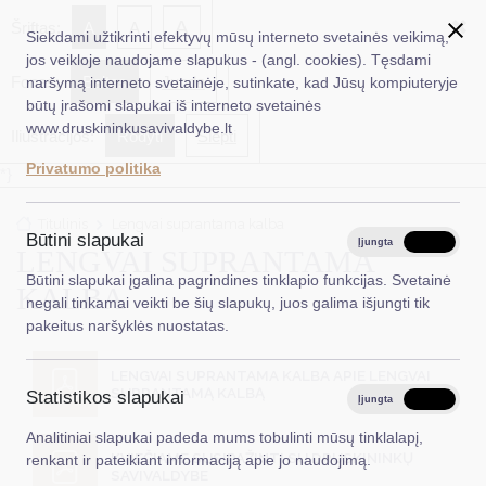
✖
A
Šriftas:
A
A
Siekdami užtikrinti efektyvų mūsų interneto svetainės veikimą,
jos veikloje naudojame slapukus - (angl. cookies). Tęsdami
Fonas:
Baltas
Juoda
naršymą interneto svetainėje, sutinkate, kad Jūsų kompiuteryje
EN
Ieškoti...
būtų įrašomi slapukai iš interneto svetainės
www.druskininkusavivaldybe.lt
Iliustracijos:
Rodyti
Slėpti
Taryba
Privatumo politika
*}
Meras
Titulinis
Lengvai suprantama kalba
Administracija
Būtini slapukai
Įjungta
Išjungta
LENGVAI SUPRANTAMA
Veiklos sritys
Būtini slapukai įgalina pagrindines tinklapio funkcijas. Svetainė
KALBA
negali tinkamai veikti be šių slapukų, juos galima išjungti tik
Teisinė informacija
pakeitus naršyklės nuostatas.
Struktūra ir kontaktinė informacija
LENGVAI SUPRANTAMA KALBA APIE LENGVAI
SUPRANTAMĄ KALBĄ
Statistikos slapukai
Karjera
Įjungta
Išjungta
Analitiniai slapukai padeda mums tobulinti mūsų tinklalapį,
DUK
KVIEČIAME SUSIPAŽINTI SU DRUSKININKŲ
renkant ir pateikiant informaciją apie jo naudojimą.
SAVIVALDYBE
PASLAUGOS