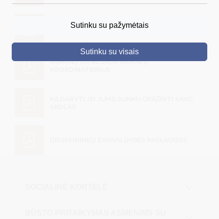
DRUSKININKAI
INFORMACIJA APIE DRUSKININKŲ
Sutinku su pažymėtais
SAVIVALDYBĖS INTERNETO PUSLAPĮ
SKELBIMAI
Sutinku su visais
TURIZMAS
ASMENŲ SU NEGALIA REIKALŲ
KOORDINATORIUS
VERSLAS
PROJEKTAI
KĄ DARYTI JEI JUMS SUNKU GRĄŽINTI SAVO
SKOLAS
ŠVIETIMAS
REGISTRACIJA
DRUSKININKŲ SAVIVALDYBĖS PASLAUGOS
RENGINIAI
SOCIALINĖ KORTELĖ
BŪSTO PRITAIKYMAS ASMENIMS SU