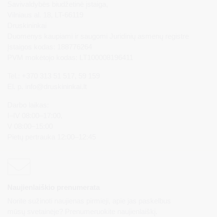
Savivaldybės biudžetinė įstaiga,
Vilniaus al. 18, LT-66119
Druskininkai
Duomenys kaupiami ir saugomi Juridinių asmenų registre
Įstaigos kodas: 188776264
PVM mokėtojo kodas: LT100008196411
Tel.: +370 313 51 517, 59 159
El. p.
info@druskininkai.lt
Darbo laikas:
I–IV 08:00–17:00,
V 08:00–15:00
Pietų pertrauka 12:00–12:45
Naujienlaiškio prenumerata
Norite sužinoti naujienas pirmieji, apie jas paskelbus
mūsų svetainėje? Prenumeruokite naujienlaiškį.