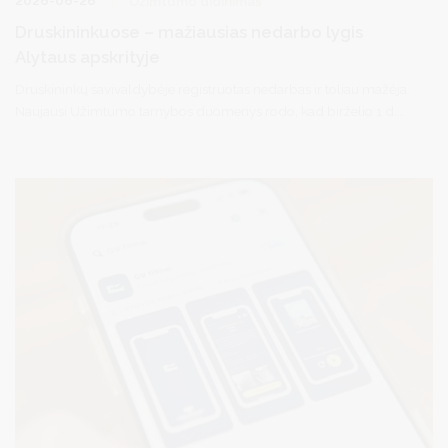
Užimtumo didinimas
Druskininkuose – mažiausias nedarbo lygis
Alytaus apskrityje
Druskininkų savivaldybėje registruotas nedarbas ir toliau mažėja.
Naujausi Užimtumo tarnybos duomenys rodo, kad birželio 1 d.
registruotas nedarbas savivaldybėje siekė 6,2 proc. ir buvo
mažiausias tarp visų Alytaus apskrities savivaldybių. Per mėnesį
nedarbo lygis kurorte sumažėjo 0,2 proc. punkto, o per metus –
net 1,6 proc. punkto.