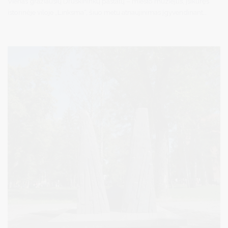
Vienas gražiausių Druskininkų pastatų – miesto muziejus, įsikūręs
istorinėje viloje „Linksma“, šiuo metu atnaujinimas įgyvendinant
tarptautinį projektą „Druskininkų ir Olecko istorijos ir kultūros
populiarinimas“.