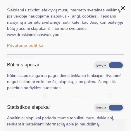
Siekdami užtikrinti efektyvų mūsų interneto svetainės veikimą,
jos veikloje naudojame slapukus - (angl. cookies). Tęsdami
naršymą interneto svetainėje, sutinkate, kad Jūsų kompiuteryje
EN
Ieškoti...
Titulinis
Naujienos
būtų įrašomi slapukai iš interneto svetainės
NAUJIENOS
www.druskininkusavivaldybe.lt
Taryba
Privatumo politika
Meras
Viso įrašų: 1416
Administracija
Būtini slapukai
Įjungta
Išjungta
Filtruoti:
Veiklos sritys
Būtini slapukai įgalina pagrindines tinklapio funkcijas. Svetainė
Visos naujienos
negali tinkamai veikti be šių slapukų, juos galima išjungti tik
Teisinė informacija
pakeitus naršyklės nuostatas.
Struktūra ir kontaktinė informacija
Išvalyti
Išvalyt
Statistikos slapukai
Karjera
Įjungta
Išjungta
Analitiniai slapukai padeda mums tobulinti mūsų tinklalapį,
DUK
renkant ir pateikiant informaciją apie jo naudojimą.
PASLAUGOS