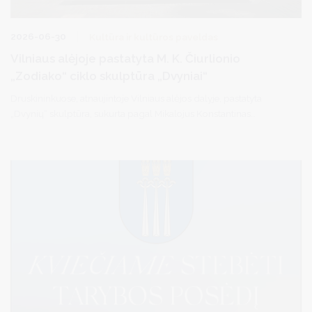
2026-06-30
Kultūra ir kultūros paveldas
Vilniaus alėjoje pastatyta M. K. Čiurlionio
„Zodiako“ ciklo skulptūra „Dvyniai“
Druskininkuose, atnaujintoje Vilniaus alėjos dalyje, pastatyta
„Dvynių“ skulptūra, sukurta pagal Mikalojus Konstantinas
Čiurlionis paveikslų ciklą „Zodiakas“.