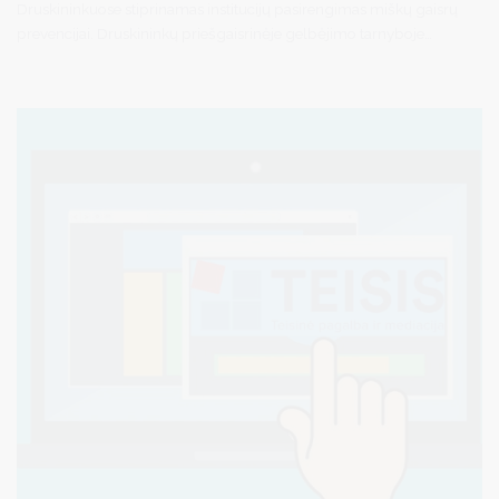
Druskininkuose stiprinamas institucijų pasirengimas miškų gaisrų
prevencijai. Druskininkų priešgaisrinėje gelbėjimo tarnyboje
surengtas pasitarimas, kuriame dalyvavo VĮ Valstybinių miškų
urėdijos atstovas N. Ruoška ir Druskininkų savivaldybės
administracijos patarėjas, parengties pareigūnas S. Matulevičius.
Susitikimo metu aptartos priemonės, padėsiančios efektyviau
užkirsti kelią miškų gaisrams ir užtikrinti sklandų institucijų
bendradarbiavimą padidėjusios gaisrų rizikos laikotarpiu.