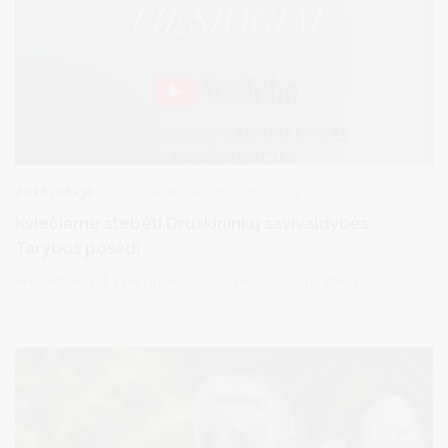
2026-06-30
Visuomenės informavimas
Kviečiame stebėti Druskininkų savivaldybės
Tarybos posėdį
Šiandien 10 val. vyks Druskininkų savivaldybės Tarybos posėdis.