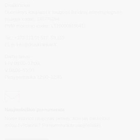
Druskininkai
Duomenys kaupiami ir saugomi Juridinių asmenų registre
Įstaigos kodas: 188776264
PVM mokėtojo kodas: LT100008196411
Tel.: +370 313 51 517, 59 159
El. p.
info@druskininkai.lt
Darbo laikas:
I–IV 08:00–17:00,
V 08:00–15:00
Pietų pertrauka 12:00–12:45
Naujienlaiškio prenumerata
Norite sužinoti naujienas pirmieji, apie jas paskelbus
mūsų svetainėje? Prenumeruokite naujienlaiškį.