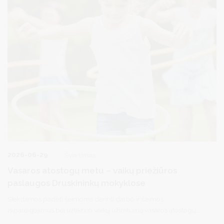
2026-06-29
Švietimas
Vasaros atostogų metu – vaikų priežiūros
paslaugos Druskininkų mokyklose
Siekdamos padėti šeimoms derinti darbo ir šeimos
įsipareigojimus bei užtikrinti vaikų užimtumą vasaros atostogų
metu, Druskininkų savivaldybės mokyklos organizuoja vaikų