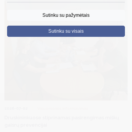
DRUSKININKAI
Sutinku su pažymėtais
SKELBIMAI
Sutinku su visais
TURIZMAS
VERSLAS
PROJEKTAI
ŠVIETIMAS
REGISTRACIJA
RENGINIAI
2026-07-02
Visuomenės informavimas
Druskininkuose stiprinamas pasirengimas miškų
gaisrų prevencijai