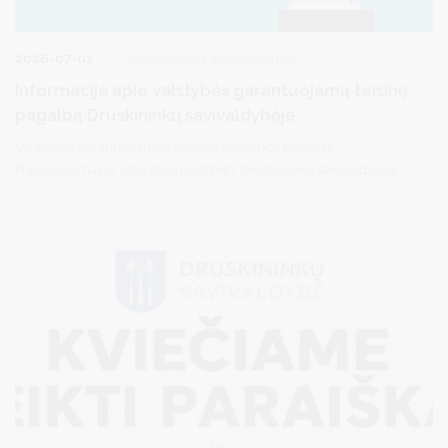
2026-07-01
Visuomenės informavimas
Informacija apie valstybės garantuojamą teisinę
pagalbą Druskininkų savivaldybėje
Valstybės garantuojamos teisinės pagalbos teikimas
finansuojamas iš valstybės biudžeto. Druskininkų savivaldybės
gyventojai gali kreiptis dėl pirminės teisinės pagalbos per
elektroninę sistemą TEISIS (https://www.teisis.lt) arba iš anksto
užsiregistravę tel. (0 313) 51517 / registracija.druskininkai.lt