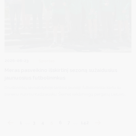
2026-06-23
Sportas
Meras pasveikino išskirtinį sezoną sužaidusius
jaunuosius futbolininkus
Druskininkų savivaldybėje lankėsi jaunieji futbolininkai kartu su
treneriu Aurimu Kadziausku. Šiemet reikšmingų pergalių Lietuvos
futbolo aikštėse pasiekusią komandą pasveikino savivaldybės
meras Ričardas Malinauskas, padėkojo už Druskininkų vardo
garsinimą ir įteikė 1500 eurų paramą komandos veiklai. Jaunieji
futbolininkai merui įteikė medalį ir komandos marškinėlius.
1
…
3
4
5
6
7
…
142