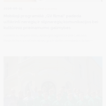
2026-06-25
Socialinė parama
Mobilioji programėlė „GV filmai“ padeda
užtikrinti neregių ir silpnaregių komunikacijos bei
kultūrinio prieinamumo galimybes
Asmens su negalia teisių apsaugos agentūra prie Lietuvos
Respublikos socialinės apsaugos ir darbo ministerijos (toliau –
Agentūra), vadovaudamasi Lietuvos Respublikos ekonomikos ir
inovacijų ministro 2022 m. lapkričio 24 d. įsakymu Nr. 4-1136
patvirtintos programos pažangos priemonės Nr. 05-002-01-07-
09 „Didinti socialiai pažeidžiamų grupių skaitmeninius įgūdžius“
aprašo III skyriaus 4 veikla bei Agentūros nuostatų 9.3 ir 9.5
papunkčiais, įgyvendina projektą „Geresnės asmenų su negalia
komunikacijos galimybės pasitelkiant informacines
technologijas“.