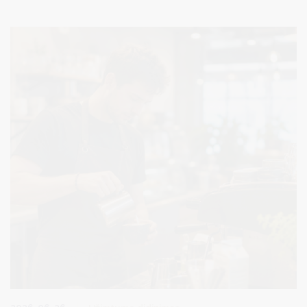
priežiūros paslaugas pradinių klasių amžiaus vaikams. Ši
iniciatyva skirta suteikti tėvams daugiau galimybių planuoti
kasdienes veiklas, o vaikams – saugią, draugišką ir prižiūrimą
aplinką vasaros metu.
2026-06-26