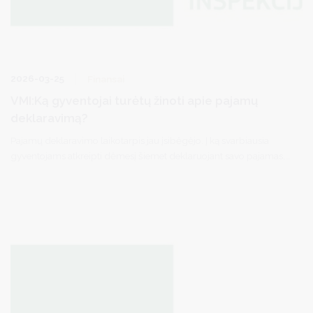
2026-03-25
Finansai
VMI:Ką gyventojai turėtų žinoti apie pajamų
deklaravimą?
Pajamų deklaravimo laikotarpis jau įsibėgėjo. Į ką svarbiausia
gyventojams atkreipti dėmesį šiemet deklaruojant savo pajamas,
pasakoja Kauno apskrities valstybinės mokesčių inspekcijos
(Kauno AVMI) viršininkė Judita Stankienė.