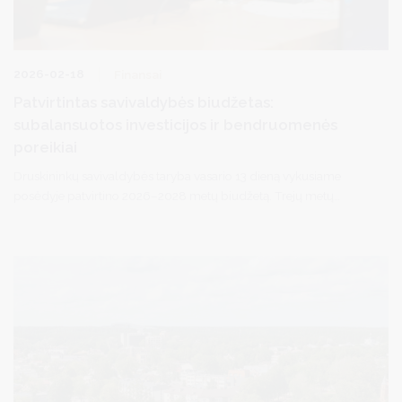
2026-02-18
Finansai
Patvirtintas savivaldybės biudžetas:
subalansuotos investicijos ir bendruomenės
poreikiai
Druskininkų savivaldybės taryba vasario 13 dieną vykusiame
posėdyje patvirtino 2026–2028 metų biudžetą. Trejų metų
biudžetas tvirtinamas, siekiant efektyviau planuoti išlaidas,
užtikrinti finansavimo efektyvumą.