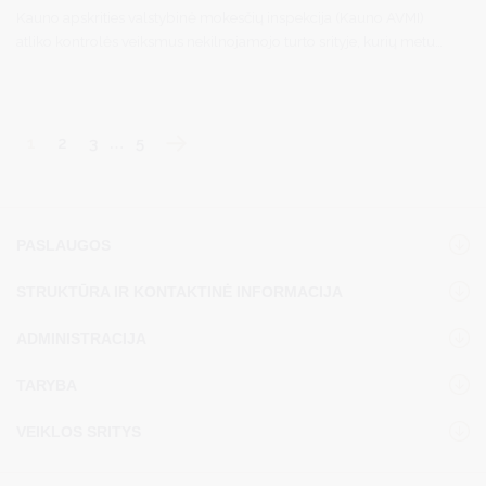
Kauno apskrities valstybinė mokesčių inspekcija (Kauno AVMI)
atliko kontrolės veiksmus nekilnojamojo turto srityje, kurių metu
buvo papildomai apskaičiuota 295 tūkst. eurų mokesčių, baudų ir
delspinigių.
1
2
3
…
5
PASLAUGOS
STRUKTŪRA IR KONTAKTINĖ INFORMACIJA
ADMINISTRACIJA
TARYBA
VEIKLOS SRITYS