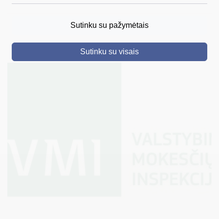
DRUSKININKAI
Sutinku su pažymėtais
SKELBIMAI
Sutinku su visais
TURIZMAS
VERSLAS
PROJEKTAI
ŠVIETIMAS
REGISTRACIJA
RENGINIAI