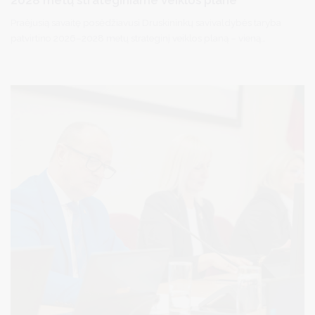
Praėjusią savaitę posėdžiavusi Druskininkų savivaldybės taryba
patvirtino 2026–2028 metų strateginį veiklos planą – vieną
svarbiausių savivaldybės planavimo dokumentų, apibrėžiantį
artimiausių trijų savivaldybės darbus, viešųjų paslaugų ir
gyvenimo kokybės gerinimo kryptis bei visapusišką kurorto
plėtrą iki 2028 metų.