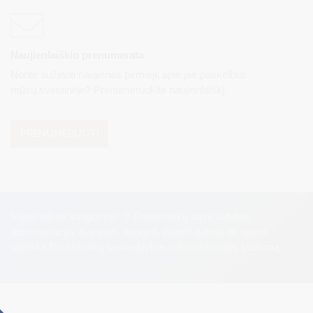
Naujienlaiškio prenumerata
Norite sužinoti naujienas pirmieji, apie jas paskelbus
mūsų svetainėje? Prenumeruokite naujienlaiškį.
PRENUMERUOTI
Visos teisės saugomos. © Druskininkų savivaldybės
administracija. Kopijuoti, dauginti, platinti galima tik gavus
raštišką Druskininkų savivaldybės administracijos sutikimą.