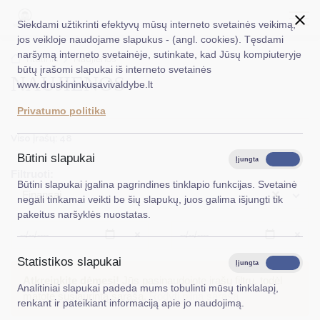
Siekdami užtikrinti efektyvų mūsų interneto svetainės veikimą,
jos veikloje naudojame slapukus - (angl. cookies). Tęsdami
naršymą interneto svetainėje, sutinkate, kad Jūsų kompiuteryje
EN
Ieškoti...
Titulinis
Naujienos
būtų įrašomi slapukai iš interneto svetainės
NAUJIENOS
www.druskininkusavivaldybe.lt
Taryba
Privatumo politika
Meras
Viso įrašų: 48
Administracija
Būtini slapukai
Įjungta
Išjungta
Filtruoti:
Veiklos sritys
Būtini slapukai įgalina pagrindines tinklapio funkcijas. Svetainė
×
Finansai
negali tinkamai veikti be šių slapukų, juos galima išjungti tik
Teisinė informacija
pakeitus naršyklės nuostatas.
Struktūra ir kontaktinė informacija
Išvalyti
Išvalyt
Statistikos slapukai
Karjera
Įjungta
Išjungta
Atkreipkite dėmesį!
Jūs pasinaudojote įrašų filtru, todėl
Analitiniai slapukai padeda mums tobulinti mūsų tinklalapį,
DUK
matote susiaurintą sąrašą.
Rodyti pilną sąrašą
renkant ir pateikiant informaciją apie jo naudojimą.
PASLAUGOS