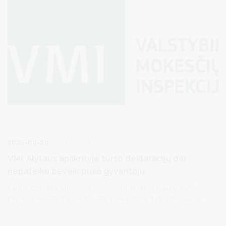
2026-04-29
Finansai
VMI: Alytaus apskrityje turto deklaracijų dar
nepateikė beveik pusė gyventojų
Kauno apskrities valstybinė mokesčių inspekcija (Kauno AVMI)
primena, kad dalis gyventojų dar nėra pateikę turto deklaracijų.
Alytaus apskrityje turto deklaracijas jau pateikė apie 2,8 tūkst.
gyventojų, o dar apie 2,6 tūkst. tai turi padaryti iki nustatyto