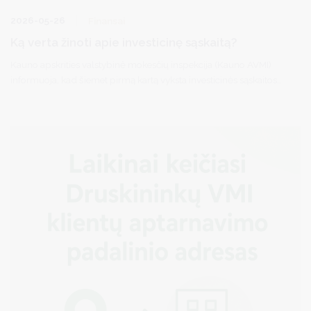
2026-05-26
Finansai
Ką verta žinoti apie investicinę sąskaitą?
Kauno apskrities valstybinė mokesčių inspekcija (Kauno AVMI)
informuoja, kad šiemet pirmą kartą vyksta investicinės sąskaitos
deklaravimas, todėl gyventojams gali kilti įvairių klausimų dėl jos
deklaravimo tvarkos ir taikymo. Gyventojai, pasirinkę investicinės
sąskaitos režimą, jos duomenis turi deklaruoti iki birželio 1 d. Kad
nekiltų neaiškumų, Kauno AVMI viršininkė Judita Stankienė atsako
į svarbiausius su tuo susijusius klausimus.