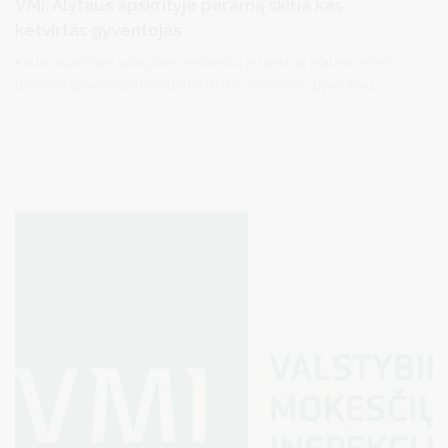
VMI: Alytaus apskrityje paramą skiria kas
ketvirtas gyventojas
Kauno apskrities valstybinė mokesčių inspekcija (Kauno AVMI)
primena gyventojams nepamiršti dalį sumokėto gyventojų
pajamų mokesčio (GPM) skirti paramai. Prašymus pateikti galima
iki gegužės 4 d. Šiuo metu Alytaus apskrityje už 2025 metus jau
pateikta daugiau nei 13 tūkst. prašymų skirti paramą – paramą
skiria beveik kas ketvirtas gyventojas.