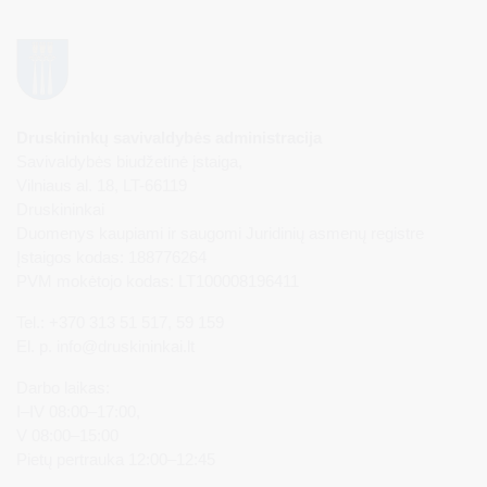
Druskininkų savivaldybės administracija
Savivaldybės biudžetinė įstaiga,
Vilniaus al. 18, LT-66119
Druskininkai
Duomenys kaupiami ir saugomi Juridinių asmenų registre
Įstaigos kodas: 188776264
PVM mokėtojo kodas: LT100008196411
Tel.: +370 313 51 517, 59 159
El. p.
info@druskininkai.lt
Darbo laikas:
I–IV 08:00–17:00,
V 08:00–15:00
Pietų pertrauka 12:00–12:45