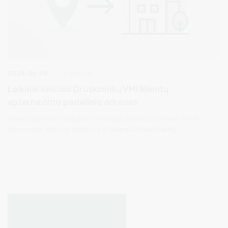
2026-05-26
Finansai
Laikinai keičiasi Druskininkų VMI klientų
aptarnavimo padalinio adresas
Kauno apskrities valstybinė mokesčių inspekcija (Kauno AVMI)
informuoja, kad nuo birželio 1 d. laikinai keičiasi klientų
aptarnavimo vieta Druskininkuose - visos paslaugos gyventojams
bus teikiamos adresu Neravų g. 8, Druskininkai.