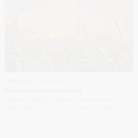
2024-03-29
Viešoji tvarka
Nedeginkime pernykštės žolės
Priešgaisrinės apsaugos ir gelbėjimo departamentas prie Vidaus
reikalų ministerijos (toliau PAGD) prašo gyventojų nedeginti
pernykštės žolės, o pastebėjus tokius gaisrus, nepraeiti pro šalį,
pasistengti ją užgesinti, nelaukiant kol liepsna išplis į didesnius
plotus. Liepsnojančią žolę nedideliame plote lengvai galima
užgesinti užplakant liepsną medžių šakomis, užpilant ją vandeniu