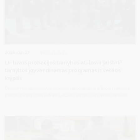
2026-04-27
Viešoji tvarka
Lietuvos probacijos tarnybos atstovai pristatė
tarnybos įgyvendinamas programas ir veiklos
kryptis
Druskininkų savivaldybė vadovai ir specialistai susitiko su Lietuvos
probacijos tarnybos Vidurio Lietuvos skyriaus viršininke Ramune
Samoiloviene ir jos komanda.
Vizito metu svečiai pristatė tarnybos veiklą, pagrindines funkcijas
bei įgyvendinamas programas, skirtas nuteistųjų resocializacijai ir
sėkmingai integracijai į visuomenę.