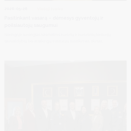
2026-05-28
Viešoji tvarka
Pasitinkant vasarą – dėmesys gyventojų ir
poilsiautojų saugumui
Neringoje surengtas kasmetinis kurortų ir kurortinių teritorijų
savivaldybių bei atsakingų institucijų susitikimas, skirtas
pasirengimui artėjančiam 2026 metų vasaros sezonui ir viešojo
saugumo užtikrinimui kurortuose. Druskininkų savivaldybei
susitikime atstovavo vicemeras Simonas Kazakevičius, jame tai pat
dalyvavo Vidaus reikalų ministerijos, Lietuvos policijos,
Priešgaisrinės apsaugos ir gelbėjimo departamento, Valstybės
sienos apsaugos tarnybos bei Lietuvos kurortų ir kurortinių
teritorijų savivaldybių atstovai.