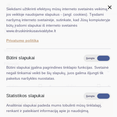
Siekdami užtikrinti efektyvų mūsų interneto svetainės veikimą,
jos veikloje naudojame slapukus - (angl. cookies). Tęsdami
naršymą interneto svetainėje, sutinkate, kad Jūsų kompiuteryje
EN
Ieškoti...
Titulinis
Naujienos
būtų įrašomi slapukai iš interneto svetainės
NAUJIENOS
www.druskininkusavivaldybe.lt
Taryba
Privatumo politika
Meras
Viso įrašų: 7
Administracija
Būtini slapukai
Įjungta
Išjungta
Filtruoti:
Veiklos sritys
Būtini slapukai įgalina pagrindines tinklapio funkcijas. Svetainė
×
Viešoji tvarka
negali tinkamai veikti be šių slapukų, juos galima išjungti tik
Teisinė informacija
pakeitus naršyklės nuostatas.
Struktūra ir kontaktinė informacija
Išvalyti
Išvalyt
Statistikos slapukai
Karjera
Įjungta
Išjungta
Atkreipkite dėmesį!
Jūs pasinaudojote įrašų filtru, todėl
Analitiniai slapukai padeda mums tobulinti mūsų tinklalapį,
DUK
matote susiaurintą sąrašą.
Rodyti pilną sąrašą
renkant ir pateikiant informaciją apie jo naudojimą.
PASLAUGOS