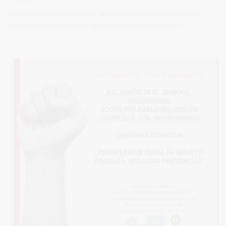
Praėjusią savaitę Druskininkų savivaldybės vadovai, specialistai,
Druskininkų priešgaisrinės gelbėjimo tarnybos atstovai ir
daugiabučių namų administratoriai aptarė gaisrų prevencijos
klausimus ir priemones, kurios padėtų užtikrinti gyventojų
saugumą.