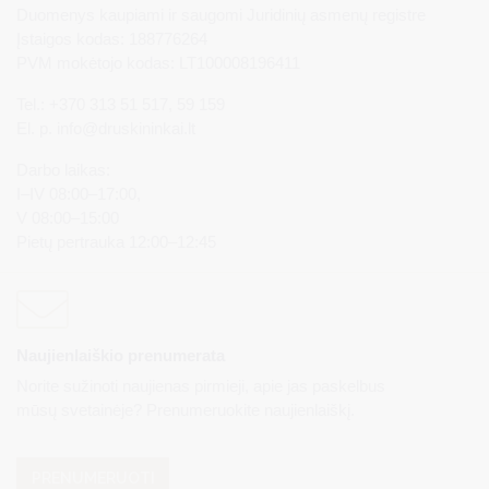
Duomenys kaupiami ir saugomi Juridinių asmenų registre
Įstaigos kodas: 188776264
PVM mokėtojo kodas: LT100008196411
Tel.: +370 313 51 517, 59 159
El. p.
info@druskininkai.lt
Darbo laikas:
I–IV 08:00–17:00,
V 08:00–15:00
Pietų pertrauka 12:00–12:45
Naujienlaiškio prenumerata
Norite sužinoti naujienas pirmieji, apie jas paskelbus
mūsų svetainėje? Prenumeruokite naujienlaiškį.
PRENUMERUOTI