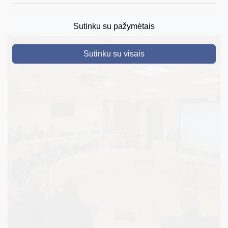
DRUSKININKAI
Sutinku su pažymėtais
SKELBIMAI
Sutinku su visais
TURIZMAS
VERSLAS
PROJEKTAI
ŠVIETIMAS
REGISTRACIJA
RENGINIAI