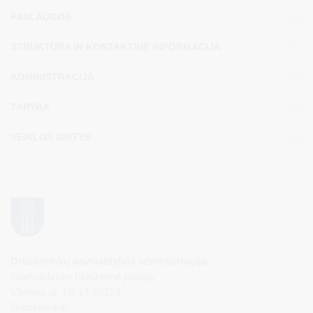
arba smėliu. Jeigu matote, kad su ugnimi nepavyks lengvai
PASLAUGOS
susidoroti, nedelsdami kvieskite ugniagesius skubiosios pagalbos
tarnybų telefonu 112.
STRUKTŪRA IR KONTAKTINĖ INFORMACIJA
ADMINISTRACIJA
TARYBA
VEIKLOS SRITYS
Druskininkų savivaldybės administracija
Savivaldybės biudžetinė įstaiga,
Vilniaus al. 18, LT-66119
Druskininkai