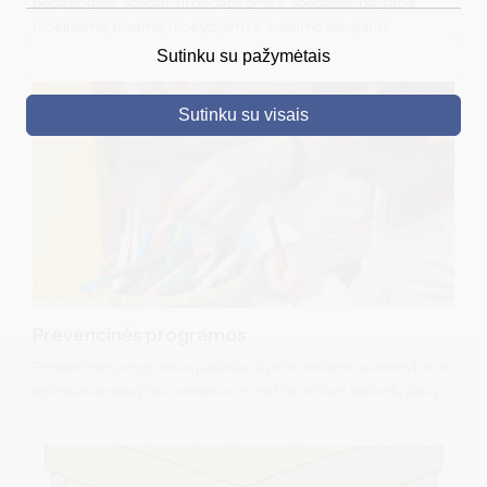
pedagoginė, specialioji pedagoginė ir specialioji pagalba
mokiniams, tėvams, mokytojams ir švietimo teikėjams.
DRUSKININKAI
Sutinku su pažymėtais
SKELBIMAI
Sutinku su visais
TURIZMAS
VERSLAS
PROJEKTAI
ŠVIETIMAS
REGISTRACIJA
Prevencinės programos
RENGINIAI
Prevencinės programos padeda stiprinti mokinio asmenybės ir
aplinkos apsauginius veiksnius ir mažina rizikos veiksnių įtaką.