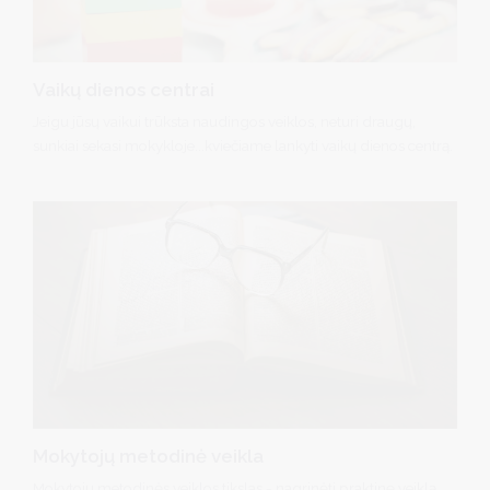
Vaikų dienos centrai
Jeigu jūsų vaikui trūksta naudingos veiklos, neturi draugų,
sunkiai sekasi mokykloje...kviečiame lankyti vaikų dienos centrą.
Mokytojų metodinė veikla
Mokytojų metodinės veiklos tikslas - nagrinėti praktinę veiklą,