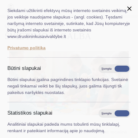
Siekdami užtikrinti efektyvų mūsų interneto svetainės veikimą,
jos veikloje naudojame slapukus - (angl. cookies). Tęsdami
naršymą interneto svetainėje, sutinkate, kad Jūsų kompiuteryje
EN
Ieškoti...
Titulinis
Švietimo pagalba
būtų įrašomi slapukai iš interneto svetainės
ŠVIETIMO PAGALBA
www.druskininkusavivaldybe.lt
Taryba
Privatumo politika
Meras
Administracija
Būtini slapukai
Įjungta
Išjungta
Veiklos sritys
Būtini slapukai įgalina pagrindines tinklapio funkcijas. Svetainė
negali tinkamai veikti be šių slapukų, juos galima išjungti tik
Teisinė informacija
pakeitus naršyklės nuostatas.
Struktūra ir kontaktinė informacija
Statistikos slapukai
Karjera
Įjungta
Išjungta
Teikiamos paslaugos
Analitiniai slapukai padeda mums tobulinti mūsų tinklalapį,
DUK
renkant ir pateikiant informaciją apie jo naudojimą.
Švietimo pagalba - specialistų teikiama psichologinė, socialinė
PASLAUGOS