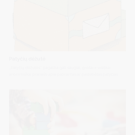
Patyčių dėžutė
,,Patyčių dėžutės'' pagalba gali saugiai, greitai ir visiškai
anonimiškai pranešti apie patiriamas ar pastebėtas patyčias