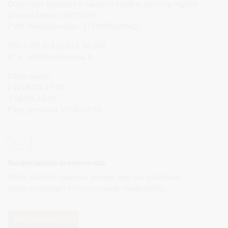
Duomenys kaupiami ir saugomi Juridinių asmenų registre
Įstaigos kodas: 188776264
PVM mokėtojo kodas: LT100008196411
Tel.: +370 313 51 517, 59 159
El. p.
info@druskininkai.lt
Darbo laikas:
I–IV 08:00–17:00,
V 08:00–15:00
Pietų pertrauka 12:00–12:45
Naujienlaiškio prenumerata
Norite sužinoti naujienas pirmieji, apie jas paskelbus
mūsų svetainėje? Prenumeruokite naujienlaiškį.
PRENUMERUOTI