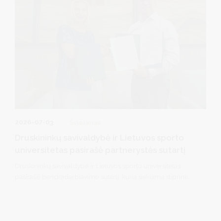
2026-07-03
Švietimas
Druskininkų savivaldybė ir Lietuvos sporto
universitetas pasirašė partnerystės sutartį
Druskininkų savivaldybė ir Lietuvos sporto universitetas
pasirašė bendradarbiavimo sutartį, kuria siekiama stiprinti
partnerystę mokslo, sveikatinimo, specialistų rengimo ir
inovacijų srityse. Bendradarbiavimas leis dar glaudžiau
susieti akademines žinias su Druskininkuose sukaupta
sveikatinimo praktika bei prisidės prie kurorto, kaip