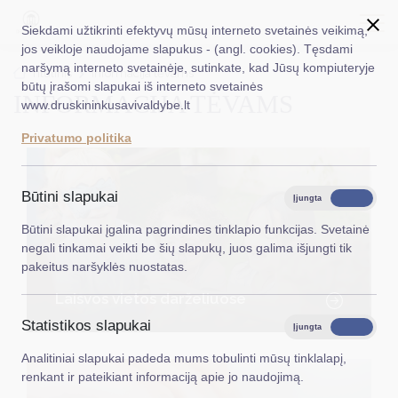
Siekdami užtikrinti efektyvų mūsų interneto svetainės veikimą,
jos veikloje naudojame slapukus - (angl. cookies). Tęsdami
naršymą interneto svetainėje, sutinkate, kad Jūsų kompiuteryje
EN
Ieškoti...
Titulinis
Informacija tėvams
būtų įrašomi slapukai iš interneto svetainės
INFORMACIJA TĖVAMS
www.druskininkusavivaldybe.lt
Taryba
Privatumo politika
Meras
Administracija
Būtini slapukai
Įjungta
Išjungta
Veiklos sritys
Būtini slapukai įgalina pagrindines tinklapio funkcijas. Svetainė
negali tinkamai veikti be šių slapukų, juos galima išjungti tik
Teisinė informacija
pakeitus naršyklės nuostatas.
Struktūra ir kontaktinė informacija
Laisvos vietos darželiuose
Statistikos slapukai
Karjera
Įjungta
Išjungta
Analitiniai slapukai padeda mums tobulinti mūsų tinklalapį,
DUK
renkant ir pateikiant informaciją apie jo naudojimą.
PASLAUGOS