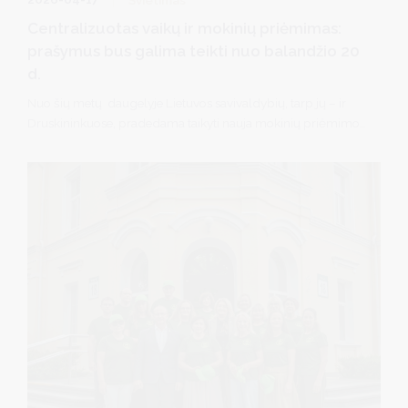
Švietimas
Centralizuotas vaikų ir mokinių priėmimas:
prašymus bus galima teikti nuo balandžio 20
d.
Nuo šių metų daugelyje Lietuvos savivaldybių, tarp jų – ir
Druskininkuose, pradedama taikyti nauja mokinių priėmimo į
mokyklas tvarka – prašymai bus teikiami per nacionalinę
Centralizuotą priėmimo į švietimo programas informacinę
sistemą (CPIS).