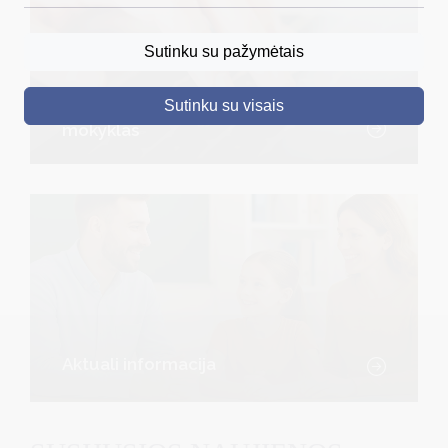
DRUSKININKAI
Sutinku su pažymėtais
SKELBIMAI
Sutinku su visais
Registracija į darželius ir
TURIZMAS
mokyklas
VERSLAS
PROJEKTAI
ŠVIETIMAS
REGISTRACIJA
RENGINIAI
Aktuali informacija