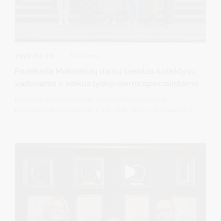
2026-07-10
Švietimas
Padėkota Moksleivių dainų šventės kolektyvų
vadovams ir vaikus lydėjusiems specialistams
Druskininkų savivaldybėje pagerbti Respublikinėje
moksleivių dainų šventėje „Laiku. Ratu. Kartu“ dalyvavusius
jaunuosius druskininkiečius rengę kolektyvų vadovai ir
šventėje juos lydėję mokytojai ir visuomenės sveikatos
specialistai. Savivaldybės meras R. Malinauskas ir vicemerė
D. Brown padėkojo jiems už profesionalų darbą, kantrybę,
atsidavimą ir indėlį ugdant jaunąją kartą bei garsinant
Druskininkų vardą visoje Lietuvoje.