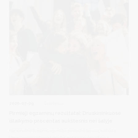
2026-07-09
Švietimas
Pirmieji egzaminų rezultatai: Druskininkuose
išlaikymo procentas aukštesnis nei šalyje
Nacionalinė švietimo agentūra paskelbė lietuvių kalbos ir
literatūros valstybinio brandos egzamino išplėstinio ir