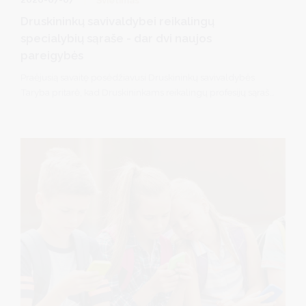
Druskininkų savivaldybei reikalingų
specialybių sąraše - dar dvi naujos
pareigybės
Praėjusią savaitę posėdžiavusi Druskininkų savivaldybės
Taryba pritarė, kad Druskininkams reikalingų profesijų sąrašą
papildytų dar dvi pareigybės: muzikos technologas
(garsistas) ir renginių techninio aptarnavimo darbuotojas
(technikas/apšvietėjas).