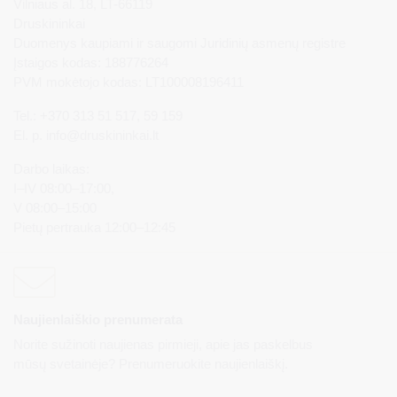
Vilniaus al. 18, LT-66119
Druskininkai
Duomenys kaupiami ir saugomi Juridinių asmenų registre
Įstaigos kodas: 188776264
PVM mokėtojo kodas: LT100008196411
Tel.: +370 313 51 517, 59 159
El. p.
info@druskininkai.lt
Darbo laikas:
I–IV 08:00–17:00,
V 08:00–15:00
Pietų pertrauka 12:00–12:45
Naujienlaiškio prenumerata
Norite sužinoti naujienas pirmieji, apie jas paskelbus
mūsų svetainėje? Prenumeruokite naujienlaiškį.