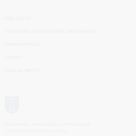
sveikatinimo ir ilgaamžiškumo centro, plėtros.
PASLAUGOS
STRUKTŪRA IR KONTAKTINĖ INFORMACIJA
ADMINISTRACIJA
TARYBA
VEIKLOS SRITYS
Druskininkų savivaldybės administracija
Savivaldybės biudžetinė įstaiga,