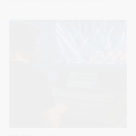
bendrojo kursų bei matematikos valstybinio brandos
egzamino išplėstinio ir bendrojo kursų pagrindinės sesijos
valstybinių brandos egzaminų rezultatus.
2026-07-07
Švietimas