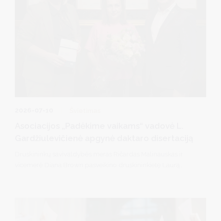
2026-07-10
Švietimas
Asociacijos „Padėkime vaikams“ vadovė L.
Gardžiulevičienė apgynė daktaro disertaciją
Druskininkų savivaldybės meras Ričardas Malinauskas ir
vicemerė Diana Brown pasveikino druskininkietę Laurą
Gardžiulevičienę, Mykolo Romerio universitete (MRU)
apgynusią socialinių mokslų daktarės disertaciją.