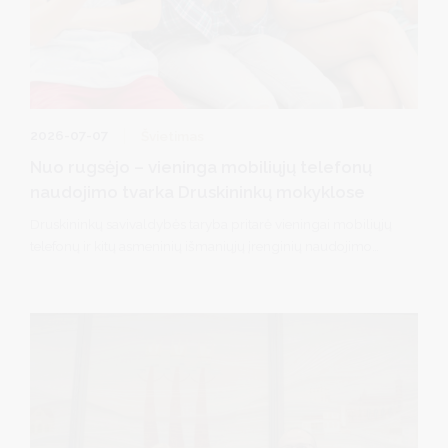
2026-07-07
Švietimas
Nuo rugsėjo – vieninga mobiliųjų telefonų
naudojimo tvarka Druskininkų mokyklose
Druskininkų savivaldybės taryba pritarė vieningai mobiliųjų
telefonų ir kitų asmeninių išmaniųjų įrenginių naudojimo
tvarkai visose savivaldybės bendrojo ugdymo mokyklose
nuo rugsėjo 1 d.