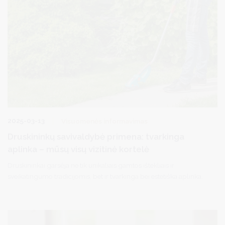
2025-03-13
Visuomenės informavimas
Druskininkų savivaldybė primena: tvarkinga
aplinka – mūsų visų vizitinė kortelė
Druskininkai garsėja ne tik unikaliais gamtos ištekliais ir
sveikatingumo tradicijomis, bet ir tvarkinga bei estetiška aplinka.