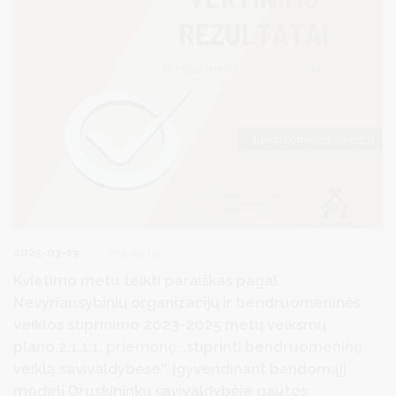
2025-03-13
Projektai
Kvietimo metu teikti paraiškas pagal
Nevyriausybinių organizacijų ir bendruomeninės
veiklos stiprinimo 2023-2025 metų veiksmų
plano 2.1.1.1. priemonę „stiprinti bendruomeninę
veiklą savivaldybėse“, įgyvendinant bandomąjį
modelį Druskininkų savivaldybėje gautos