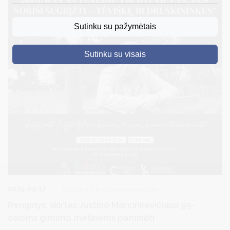
DRUSKININKAI
Sutinku su pažymėtais
SKELBIMAI
Sutinku su visais
TURIZMAS
VERSLAS
PROJEKTAI
ŠVIETIMAS
REGISTRACIJA
RENGINIAI
2025-03-17
Kultūra ir kultūros paveldas
Renginys, skirtas Justino Marcinkevičiaus 95-
osioms gimimo metinėms paminėti