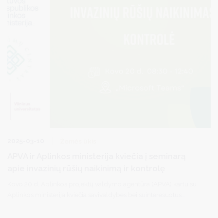
2025-03-10
Žemės ūkis
APVA ir Aplinkos ministerija kviečia į seminarą
apie invazinių rūšių naikinimą ir kontrolę
Kovo 20 d. Aplinkos projektų valdymo agentūra (APVA) kartu su
Aplinkos ministerija kviečia savivaldybes bei suinteresuotus
asmenis dalyvauti nuotoliniame seminare apie jungtinio projekto
„Invazinių rūšių naikinimas ir kontrolė“ įgyvendinimą.