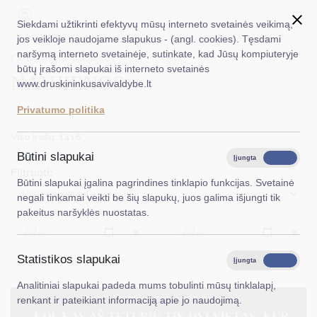
Siekdami užtikrinti efektyvų mūsų interneto svetainės veikimą,
jos veikloje naudojame slapukus - (angl. cookies). Tęsdami
naršymą interneto svetainėje, sutinkate, kad Jūsų kompiuteryje
EN
Ieškoti...
Titulinis
Naujienos
būtų įrašomi slapukai iš interneto svetainės
NAUJIENOS
www.druskininkusavivaldybe.lt
Taryba
Privatumo politika
Meras
Viso įrašų: 1416
Administracija
Būtini slapukai
Įjungta
Išjungta
Filtruoti:
Veiklos sritys
Būtini slapukai įgalina pagrindines tinklapio funkcijas. Svetainė
Visos naujienos
negali tinkamai veikti be šių slapukų, juos galima išjungti tik
Teisinė informacija
pakeitus naršyklės nuostatas.
Struktūra ir kontaktinė informacija
Išvalyti
Išvalyt
Statistikos slapukai
Karjera
Įjungta
Išjungta
Analitiniai slapukai padeda mums tobulinti mūsų tinklalapį,
DUK
renkant ir pateikiant informaciją apie jo naudojimą.
PASLAUGOS