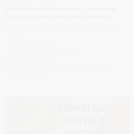
Kviečiame į nemokamą paskaitą „Elektroninės
patyčios: kaip tėvai galėtų padėti vaikams?“.
Kovas – tradiciškai skelbiamas sąmoningumo didinimo mėnesiu
BE PATYČIŲ.
BE PATYČIŲ svetainė
Skaitmeninės etrikos centro svetainė
Draugiškas internetas
Cyberbullying (angliškai)
„Better internet for kids“ resursų kampelis tėvams ir
globėjams (angliškai)