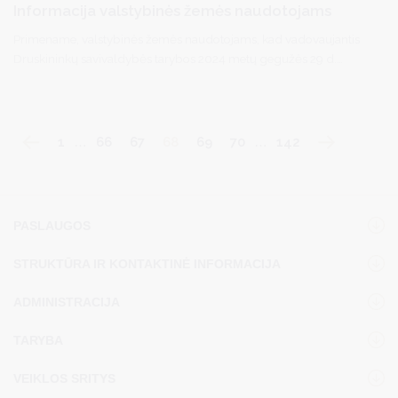
Informacija valstybinės žemės naudotojams
Primename, valstybinės žemės naudotojams, kad vadovaujantis
Druskininkų savivaldybės tarybos 2024 metų gegužės 29 d.
sprendimu Nr. T1-77 „ Dėl žemės nuomos mokesčio už valstybinę
žemę tarifų nustatyto“ 2025 m. žemės sklypų naudotojams,
nesudariusiems nuomos sutarties, bus taikomas padidintas
valstybinės žemės nuomos mokesčio tarifas -
4 proc. žemės
1
…
66
67
68
69
70
…
142
vertės,
neišskiriant žemės naudojimo paskirties.
PASLAUGOS
STRUKTŪRA IR KONTAKTINĖ INFORMACIJA
ADMINISTRACIJA
TARYBA
VEIKLOS SRITYS