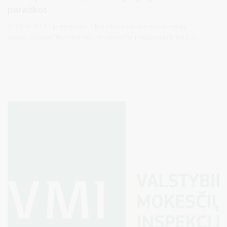
paraiškos
2025 m. 2.1.1.1 priemonės „Stiprinti bendruomeninę veiklą
savivaldybėse“ (bandomojo modelio) formaliuosius kriterijus
ATITINKANČIŲ paraiškų sąrašas: