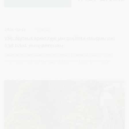
2025-03-13
Finansai
VMI: Alytaus apskrityje jau grąžinta daugiau nei
638 tūkst. eurų permokų
Kauno apskrities valstybinė mokesčių inspekcija (Kauno AVMI)
informuoja, kad teisingai užpildžiusiems ir pajamų mokesčio
deklaracijas pateikusiems gyventojams, kovo 12 d. pradedama
grąžinti gyventojų pajamų mokesčio (GPM) permokas. Naujausiais
duomenimis, Alytaus apskrityje 1,3 tūkst. gyventojų jau grąžinta
daugiau nei 638 tūkst. eurų permokų.