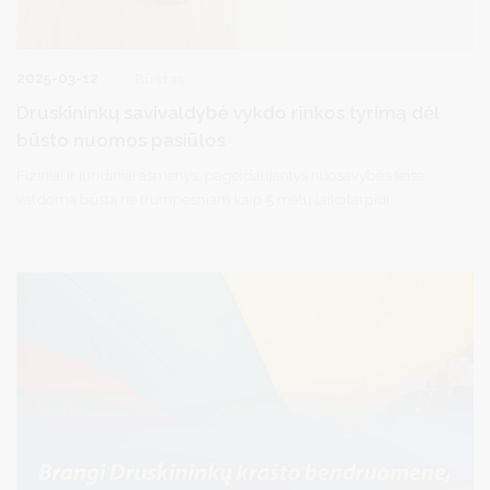
2025-03-12
Būstas
Druskininkų savivaldybė vykdo rinkos tyrimą dėl
būsto nuomos pasiūlos
Fiziniai ir juridiniai asmenys, pageidaujantys nuosavybės teise
valdomą būstą ne trumpesniam kaip 5 metų laikotarpiui
išnuomoti Druskininkų savivaldybei socialinio būsto reikmėms
tenkinti – kviečiami pateikti prašymus Druskininkų savivaldybės
administracijai.