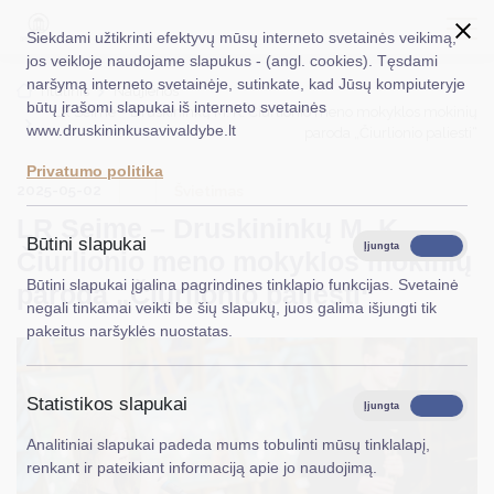
Siekdami užtikrinti efektyvų mūsų interneto svetainės veikimą,
jos veikloje naudojame slapukus - (angl. cookies). Tęsdami
naršymą interneto svetainėje, sutinkate, kad Jūsų kompiuteryje
EN
Ieškoti...
Titulinis
Naujienos
būtų įrašomi slapukai iš interneto svetainės
LR Seime – Druskininkų M. K. Čiurlionio meno mokyklos mokinių
www.druskininkusavivaldybe.lt
paroda „Čiurlionio paliesti“
Taryba
Privatumo politika
2025-05-02
Meras
Švietimas
LR Seime – Druskininkų M. K.
Administracija
Būtini slapukai
Įjungta
Išjungta
Čiurlionio meno mokyklos mokinių
Veiklos sritys
Būtini slapukai įgalina pagrindines tinklapio funkcijas. Svetainė
paroda „Čiurlionio paliesti“
negali tinkamai veikti be šių slapukų, juos galima išjungti tik
Teisinė informacija
pakeitus naršyklės nuostatas.
Struktūra ir kontaktinė informacija
Statistikos slapukai
Karjera
Įjungta
Išjungta
Analitiniai slapukai padeda mums tobulinti mūsų tinklalapį,
DUK
renkant ir pateikiant informaciją apie jo naudojimą.
PASLAUGOS