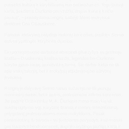
puoselėti kultūrą ir kūrybiškumą nuo pat mažumės. Tegu jaunoji
karta, sekdama Čiurlionio pavyzdžiu, drąsiai kuria ir keičia
pasaulį“, – pristatydama renginį, kalbėjo Meno mokyklos
direktorė Ona Olšauskienė.
Parodos atidarymą palydėjo mokinių koncertas, pripildęs Seimo
erdves ypatingos kūrybinės dvasios.
Eksponuojamuose darbuose atsispindi gilus ryšys su gimtuoju
kraštu – Druskininkų kraštovaizdis, legendos bei Čiurlionio
kūryba įgavo naują, jaunatvišką formą. Šie darbai liudija ne tik
apie vaikų talentą, bet ir mokytojų atsidavimą bei kūrybinį
įkvėpimą.
Renginyje dalyvavę Seimo narius sužavėjo ne tik jaunųjų
menininkų darbai, bet ir jautris, profesionaliai atliktas koncertas.
Jie pagyrė Druskininkų M. K. Čiurlionio meno mokyklą už
aukštą ugdymo lygį, kūrybinę brandą ir meninį meistriškumą,
prilygstantį profesionalioms meno mokykloms. Pasak
parlamentarų, ši paroda – tai įkvepiantis pavyzdys, kaip menas
gali suvienyti bendruomenes, auginti kūrybingą jaunąją kartą ir