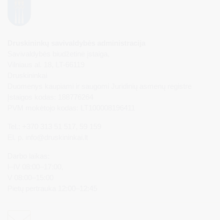
Druskininkų savivaldybės administracija
Savivaldybės biudžetinė įstaiga,
Vilniaus al. 18, LT-66119
Druskininkai
Duomenys kaupiami ir saugomi Juridinių asmenų registre
Įstaigos kodas: 188776264
PVM mokėtojo kodas: LT100008196411
Tel.: +370 313 51 517, 59 159
El. p.
info@druskininkai.lt
Darbo laikas:
I–IV 08:00–17:00,
V 08:00–15:00
Pietų pertrauka 12:00–12:45