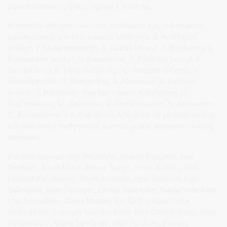
stiprinti kultūrinį ryšį tarp regionų ir sostinės.
Nuoširdžiai dėkojame visiems mokiniams ir jų mokytojams,
prisidėjusiems prie šios parodos atidarymo: A. Amšiejūtei
(mokyt. V. Mieščionaitienė), A. Balčiui (mokyt. J. Bujokienė), J.
Katauskaitei (mokyt. N. Kalvaitienė), F. Pauliukui (mokyt. E.
Sakavičienė), E. Marceliui (mokyt. G. Andruškevičienė), P.
Andruškevičiui, G. Radzevičiui, A. Aleksoniui, A. Amšiejui
(mokyt. J. Mikolainis). Taip pat – dailės mokytojoms G.
Kupčinskienei, O. Zakarienei, E. Maračinskaitei, N. Akstinienei,
D. Petrauskienei ir A. Kalėdienei. Ačiū jiems už profesionalumą,
kūrybiškumą ir meilę menui, kuri taip jautriai atsispindi mokinių
darbuose.
Parodos dalyviai: Urtė Miežetytė, Skaistė Pigagaitė, Ignė
Streikutė, Arnas Milius, Benas Šukys, Arnas Balčius, Viltė
Leonora Pacukonytė, Meda Aleksaitė, Ignė Streikutė, Eglė
Šalengaitė, Aistė Voverytė, Emilija Valackaitė, Gabija Valackaitė,
Lėja Štrimeikytė, Daina Mataitė, Emilija Bocisaitė, Lidija
Andriuškaitė, Laisvyda Lukoševičiūtė, Elzė Dobelinskaitė, Aistė
Vaškevičiūtė, Marta Taruškaitė, Viltė Stonkutė, Eisvina