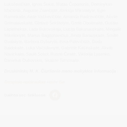
Lukoševičiūtė, Ignas Šukis, Matas Čepononis, Dominykas
Mačionis, Augustė Zdančiūtė, Aleksija Mikolaitytė, Eglė
Rameikaitė, Aistė Vaškevičiūtė, Amanda Radzevičiūtė, Akvilė
Grimalauskaitė, Gintarė Šekštelytė, Gretė Obolėnaitė, Gustas
Lapatinskas, Lada Bukovskaja, Liucija Bakanauskaitė, Mingailė
Mikelionytė, Marius Bagdonavičius, Airida Barauskaitė, Smiltė
Gudaitytė, Barbora Dyburytė, Ema Palevičiūtė, Goda
Baidokaitė, Luka Vaičiulionytė, Gabrielė Kašinskaitė, Akvilė
Navickaitė, Saulė Sobol, Rusnė Čiraitė, Viktorija Lysenko,
Danielius Dubovskis, Skaistė Tumosaitė.
Druskininkų M. K. Čiurlionio meno mokyklos informacija
Renginio nuotraukas rasite čia.
Dalintis soc. tinkluose: