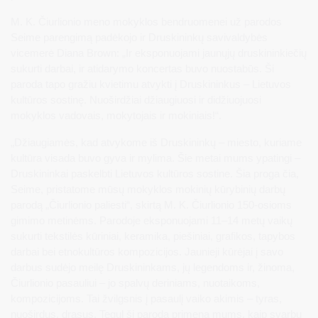
M. K. Čiurlionio meno mokyklos bendruomenei už parodos
Seime parengimą padėkojo ir Druskininkų savivaldybės
vicemerė Diana Brown: „Ir eksponuojami jaunųjų druskininkiečių
sukurti darbai, ir atidarymo koncertas buvo nuostabūs. Ši
paroda tapo gražiu kvietimu atvykti į Druskininkus – Lietuvos
kultūros sostinę. Nuoširdžiai džiaugiuosi ir didžiuojuosi
mokyklos vadovais, mokytojais ir mokiniais!“.
„Džiaugiamės, kad atvykome iš Druskininkų – miesto, kuriame
kultūra visada buvo gyva ir mylima. Šie metai mums ypatingi –
Druskininkai paskelbti Lietuvos kultūros sostine. Šia proga čia,
Seime, pristatome mūsų mokyklos mokinių kūrybinių darbų
parodą „Čiurlionio paliesti“, skirtą M. K. Čiurlionio 150-osioms
gimimo metinėms. Parodoje eksponuojami 11–14 metų vaikų
sukurti tekstilės kūriniai, keramika, piešiniai, grafikos, tapybos
darbai bei etnokultūros kompozicijos. Jaunieji kūrėjai į savo
darbus sudėjo meilę Druskininkams, jų legendoms ir, žinoma,
Čiurlionio pasauliui – jo spalvų deriniams, nuotaikoms,
kompozicijoms. Tai žvilgsnis į pasaulį vaiko akimis – tyras,
nuoširdus, drąsus. Tegul ši paroda primena mums, kaip svarbu