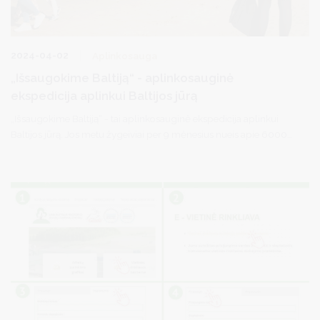
2024-04-02
Aplinkosauga
„Išsaugokime Baltiją“ - aplinkosauginė
ekspedicija aplinkui Baltijos jūrą
„Išsaugokime Baltiją“ - tai aplinkosauginė ekspedicija aplinkui
Baltijos jūrą. Jos metu žygeiviai per 9 mėnesius nueis apie 6000
km ir aplankys 8 šalis.