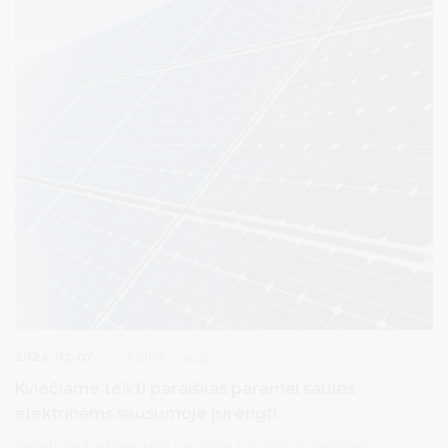
2024-03-07
Aplinkosauga
Kviečiame teikti paraiškas paramai saulės
elektrinėms sausumoje įsirengti
Paskelbtas kvietimas teikti paraiškas įmonėms ir ūkininkams,