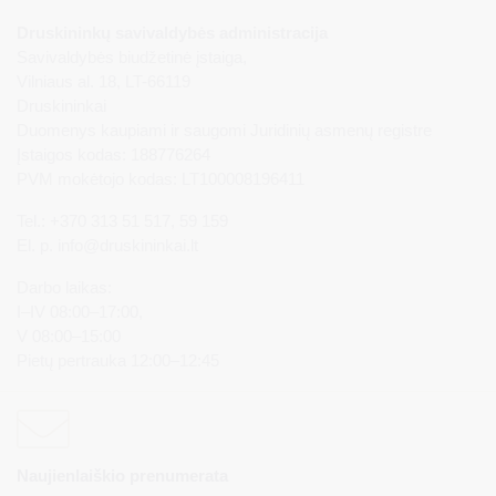
Druskininkų savivaldybės administracija
Savivaldybės biudžetinė įstaiga,
Vilniaus al. 18, LT-66119
Druskininkai
Duomenys kaupiami ir saugomi Juridinių asmenų registre
Įstaigos kodas: 188776264
PVM mokėtojo kodas: LT100008196411
Tel.: +370 313 51 517, 59 159
El. p.
info@druskininkai.lt
Darbo laikas:
I–IV 08:00–17:00,
V 08:00–15:00
Pietų pertrauka 12:00–12:45
Naujienlaiškio prenumerata