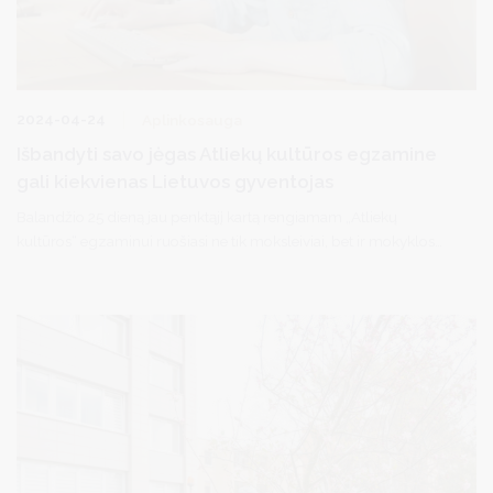
2024-04-24
Aplinkosauga
Išbandyti savo jėgas Atliekų kultūros egzamine
gali kiekvienas Lietuvos gyventojas
Balandžio 25 dieną jau penktąjį kartą rengiamam „Atliekų
kultūros“ egzaminui ruošiasi ne tik moksleiviai, bet ir mokyklos
duris jau senokai užvėrę, tačiau mus supančiai aplinkai neabejingi
gyventojai. Šiais metais, anot nuotoliniu būdu vykstančio
egzamino organizatorių, tikimasi sulaukti rekordinio dalyvių
skaičiaus.