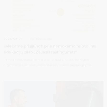
2024-02-23
Aplinkosauga
Kviečame prisijungti prie nemokamo nuotolinių
edukacijų ciklo „Žaliasis raštingumas“
Pirmoji ir didžiausia licencijuota pakuočių atliekų tvarkymo
organizacija Lietuvoje „Žaliasis taškas“ kviečia prisijungti prie
NEMOKAMŲ nuotolinių edukacijų ciklo „Žaliasis raštingumas“,
kurio tikslas – supažindinti visuomenę su teisingu praktiniu
aplinkosaugos principų taikymu kasdienėje veikloje, parodant,
jog būti gamtai draugišku žmogumi – nesudėtinga ir prasminga!