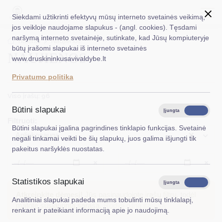
Siekdami užtikrinti efektyvų mūsų interneto svetainės veikimą,
jos veikloje naudojame slapukus - (angl. cookies). Tęsdami
naršymą interneto svetainėje, sutinkate, kad Jūsų kompiuteryje
EN
Ieškoti...
Titulinis
Naujienos
būtų įrašomi slapukai iš interneto svetainės
NAUJIENOS
www.druskininkusavivaldybe.lt
Taryba
Privatumo politika
Meras
Viso įrašų: 96
Administracija
Būtini slapukai
Įjungta
Išjungta
Filtruoti:
Veiklos sritys
Būtini slapukai įgalina pagrindines tinklapio funkcijas. Svetainė
×
Aplinkosauga
negali tinkamai veikti be šių slapukų, juos galima išjungti tik
Teisinė informacija
pakeitus naršyklės nuostatas.
Struktūra ir kontaktinė informacija
Išvalyti
Išvalyt
Statistikos slapukai
Karjera
Įjungta
Išjungta
Atkreipkite dėmesį!
Jūs pasinaudojote įrašų filtru, todėl
Analitiniai slapukai padeda mums tobulinti mūsų tinklalapį,
DUK
matote susiaurintą sąrašą.
Rodyti pilną sąrašą
renkant ir pateikiant informaciją apie jo naudojimą.
PASLAUGOS