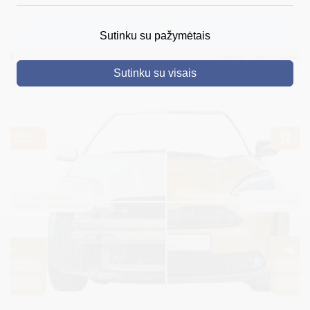
DRUSKININKAI
Sutinku su pažymėtais
SKELBIMAI
Sutinku su visais
TURIZMAS
VERSLAS
PROJEKTAI
ŠVIETIMAS
REGISTRACIJA
RENGINIAI