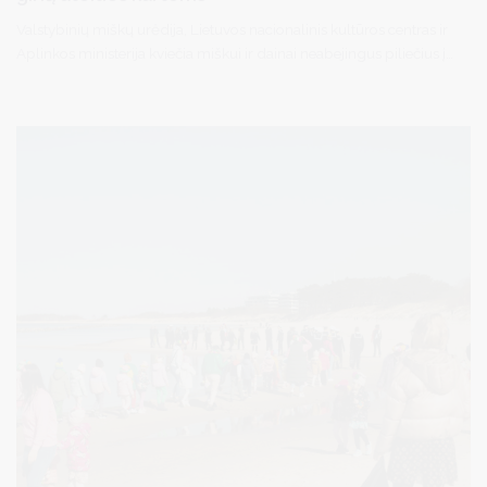
Valstybinių miškų urėdija, Lietuvos nacionalinis kultūros centras ir
Aplinkos ministerija kviečia miškui ir dainai neabejingus piliečius į
Nacionalinį miškasodį „Kad giria žaliuotų“. Nacionalinis
miškasodis – didžiausia kasmetinė medžių sodinimo šventė, kuri
šiais metais bus skirta Lietuvos Dainų šventės šimtmečiui.
Renginys įprasmins Dainų šventės temą „Kad giria žaliuotų“,
prisidės prie miškų atsodinimo, miškų naujuose plotuose įveisimo
ir Lietuvos miškingumo didinimo, taip dar kartą parodant, kad
Lietuvą vienija meilė miškui ir dainai. Miškasodžio, vyksiančio
balandžio 20 d. metu, bus siekiama įspūdingo rezultato: ketinama
pasodinti net 100 simbolinių girių visoje Lietuvoje.