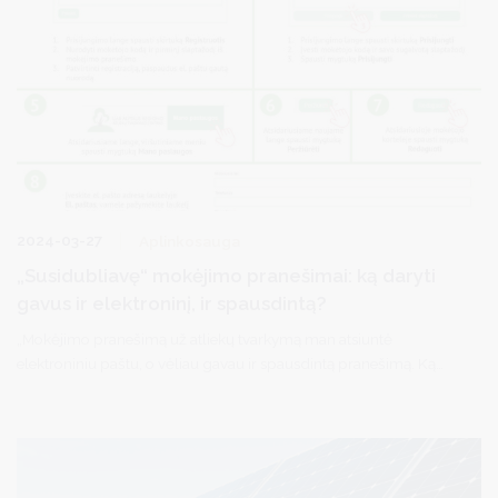
2024-03-27
Aplinkosauga
„Susidubliavę“ mokėjimo pranešimai: ką daryti
gavus ir elektroninį, ir spausdintą?
„Mokėjimo pranešimą už atliekų tvarkymą man atsiuntė
elektroniniu paštu, o vėliau gavau ir spausdintą pranešimą. Ką
daryti? Ar reikės mokėti antrą kartą?“ – teiraujasi nemažai
Druskininkų savivaldybės rinkliavos mokėtojų.