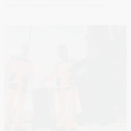
atsinaujinančių išteklių energijos bendrijoms (AIE), piliečių
energetikos bendrijoms (PEB) gauti finansavimą saulės elektrinių
iki 500 kW įrengtosios galios įsirengimo išlaidų daliai padengti.