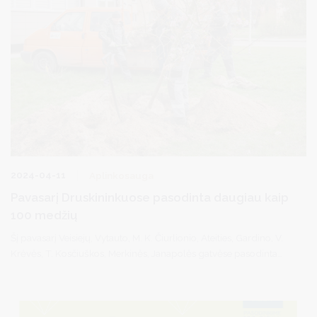
2024-04-11
Aplinkosauga
Pavasarį Druskininkuose pasodinta daugiau kaip
100 medžių
Šį pavasarį Veisiejų, Vytauto, M. K. Čiurlionio, Ateities, Gardino, V.
Krėvės, T. Kosčiuškos, Merkinės, Janapolės gatvėse pasodinta
daugiau kaip 100 įvairių rūšių medžių: klevų, kaštonų, ąžuolų,
liepų, pušų, šermukšnių, obelų.