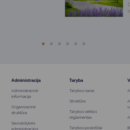
D
i
Administracija
Taryba
V
Administracinė
Tarybos nariai
A
informacija
Struktūra
A
Organizacinė
u
Tarybos veiklos
struktūra
reglamentas
A
Savivaldybės
Tarybos posėdžiai
B
administracijos