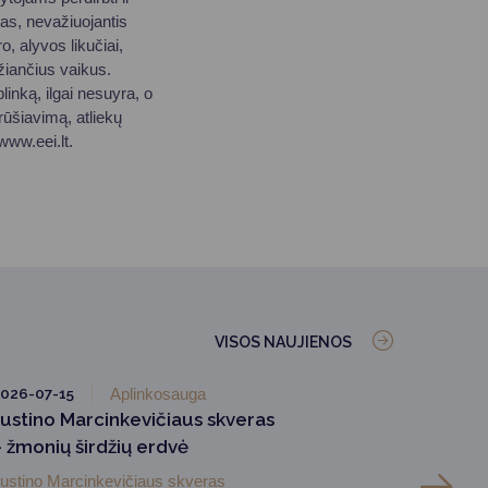
mas, nevažiuojantis
o, alyvos likučiai,
idžiančius vaikus.
inką, ilgai nesuyra, o
rūšiavimą, atliekų
www.eei.lt.
VISOS NAUJIENOS
026-07-15
Aplinkosauga
Justino Marcinkevičiaus skveras
– žmonių širdžių erdvė
ustino Marcinkevičiaus skveras