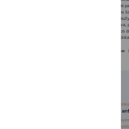
pakartotinai panaudoti p
automobilis yra taršos šal
įvairios rūgštys), išdaužy
Plastikas, guma, alyva, 
netinkamai deginamos dar 
surinkimo vietas, netinka
Dalintis soc. tinkluose:
SUSIJUSIOS NAUJIENOS
2026-05-28
Aplink
Suteik daiktams ant
Alytaus regiono rūšiavi
veikia „Mainukas“ – vieta