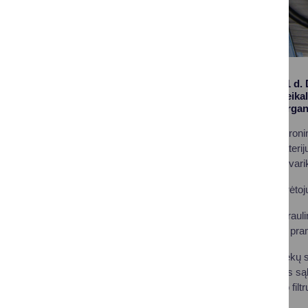
2024 m. gegužės 21 d. 
aplinkosauginius reika
įmonių, įstaigų ir org
Elektros ir elektron
Nešiojamųjų baterijų
Vidaus degimo varikli
Sumokant atliekų turėto
Automobilių hidraulin
Automobilinių ir pra
Taip pat gaminių atliekų
asmenų, palankiomis sąly
variklių tepalo ir kuro filt