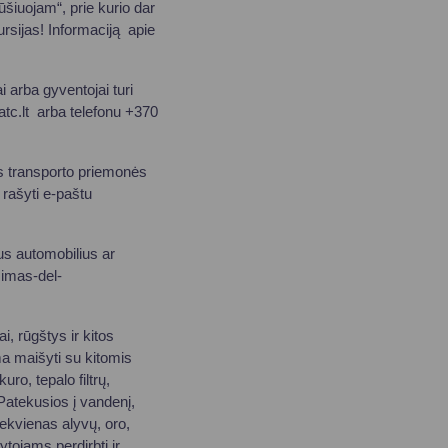
iuojam“, prie kurio dar
skursijas! Informaciją apie
 arba gyventojai turi
tc.lt
arba telefonu +370
transporto priemonės
 rašyti e-paštu
 automobilius ar
simas-del-
 rūgštys ir kitos
a maišyti su kitomis
kuro, tepalo filtrų,
 Patekusios į vandenį,
ekvienas alyvų, oro,
ytojams perdirbti ir