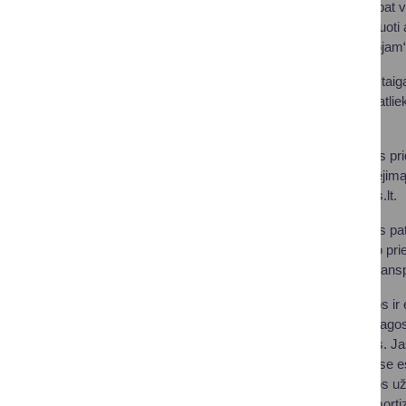
Šiuo metu taip pat vyks
galite prisijungti, rūšiuot
projektą „Mes rūšiuojam“
Jeigu Jūsų įmonė, įstaiga
aukščiau išvardintų atli
5 206 09 01.
Norintys priduoti sav
sunaikinimo pažymėjimą s
info@autotvarkymas.lt
.
Norintys pateikti inf
nelegalius transporto pri
neeksploatuojamu-transp
Elektros ir elektronin
kenksmingos medžiagos k
buitinėmis atliekomis. Jas 
amortizatorių atliekose e
gruntą, atmosferą, jos 
kuro, tepalo filtrų, amort