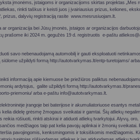
ta įmonėms, įstaigoms ir organizacijoms skirtas projektas „Mes rūš
i atliekas, rinkti taškus ir keisti juos į įvairiausius prizus, keliones, ek
, prizus, dalyvių registraciją rasite www.mesrusiuojam.lt.
 ar organizacija bei Jūsų įmonės, įstaigos ar organizacijos darbuotojai
ekų prašome iki 2024 m. gegužės 19 d. registruotis e-paštu
atliekos@a
o nebenaudojamą automobilį ir gauti eksploatuoti netinkamos 
iūlome užpildyti formą http://autotvarkymas.lt/entp-turetojams/ arba
ormaciją apie kiemuose be priežiūros paliktus nebenaudojamus
emonių ardytojus, galite užpildyti formą http://autotvarkymas.lt/prane
orto-priemoniu/ arba e-paštu
info@autotvarkymas.lt
.
ėje įrangoje bei baterijose ir akumuliatoriuose esantys metalai,
elia didelę grėsmę žmogaus sveikatai ir gamtai. Šių atliekų negalim
reikia rūšiuoti, rinkti atskirai ir atiduoti atliekų tvarkytojui. Alyvų, oro, 
sančios medžiagos taip pat kelia pavojų aplinkai ir žmonių sveikatai.
užteršia pavojingomis, kenksmingomis ir toksiškomis medžiagomis. Ki
izatorių turėtojas rūšiuodamas atliekas ir jas atiduodamas atliekų tvark