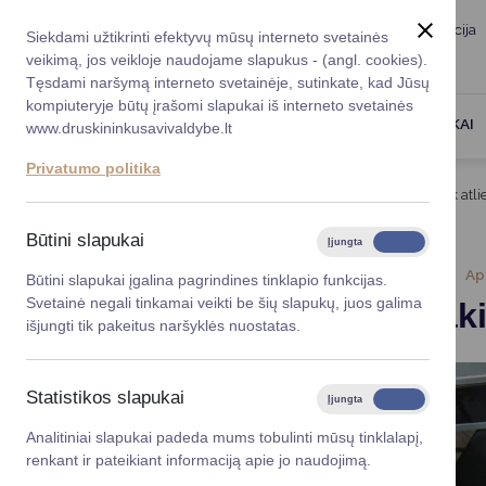
Taryba
Meras
Administracija
Siekdami užtikrinti efektyvų mūsų interneto svetainės
Karjera
DUK
veikimą, jos veikloje naudojame slapukus - (angl. cookies).
Registruokitės priėmi
Administracin
Tęsdami naršymą interneto svetainėje, sutinkate, kad Jūsų
kompiuteryje būtų įrašomi slapukai iš interneto svetainės
Darbotvarkė
Savivaldybės 
PASLAUGOS
DRUSKININKAI
www.druskininkusavivaldybe.lt
vadovai
Kontaktai
Privatumo politika
Planavimo do
Titulinis
Naujienos
Būk atsakingas – pasirūpink atli
Vicemerai
Korupcijos pre
Būtini slapukai
Įjungta
Išjungta
Mero patarėja
Viešieji pirkim
2024-05-13
Ap
Būtini slapukai įgalina pagrindines tinklapio funkcijas.
Svetainė negali tinkamai veikti be šių slapukų, juos galima
Būk atsaki
Lygios galim
išjungti tik pakeitus naršyklės nuostatas.
Savivaldybės
projektai
Statistikos slapukai
Įjungta
Išjungta
Finansų valdym
Analitiniai slapukai padeda mums tobulinti mūsų tinklalapį,
renkant ir pateikiant informaciją apie jo naudojimą.
Organizacinė 