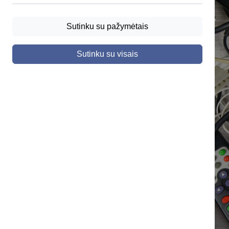
Sutinku su pažymėtais
Sutinku su visais