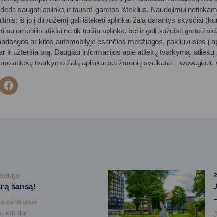
adeda saugoti aplinką ir tausoti gamtos išteklius. Naudojimui netinka
tinis: iš jo į dirvožemį gali ištekėti aplinkai žalą darantys skysčiai (kur
ti automobilio stiklai ne tik teršia aplinką, bet ir gali sužeisti greta ža
padangos ar kitos automobilyje esančios medžiagos, pakliuvusios į apl
ir užteršia orą. Daugiau informacijos apie atliekų tvarkymą, atliekų 
mo atliekų tvarkymo žalą aplinkai bei žmonių sveikatai – www.gia.lt, 
osauga
2
rą šansą!
mo centruose
, kur dar
J