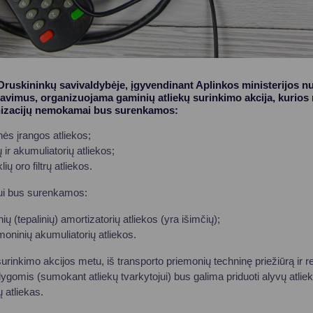
Druskininkų savivaldybėje, įgyvendinant Aplinkos ministerijos n
lavimus, organizuojama gaminių atliekų surinkimo akcija, kurios 
anizacijų nemokamai bus surenkamos:
inės įrangos atliekos;
 ir akumuliatorių atliekos;
ų oro filtrų atliekos.
jui bus surenkamos:
ių (tepalinių) amortizatorių atliekos (yra išimčių);
moninių akumuliatorių atliekos.
 surinkimo akcijos metu, iš transporto priemonių techninę priežiūrą ir
gomis (sumokant atliekų tvarkytojui) bus galima priduoti alyvų atlie
rų atliekas.