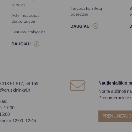
vadovai
Tarybos komitetų
B
posėdžiai
v
Administracijos
darbo taryba
Tvarkos ir taisyklės
Naujienlaiškio 
0 313 51 517, 59 159
o@druskininkai.lt
Norite sužinoti n
Prenumeruokite na
kas:
00–17:00,
–15:00
PRENUMERUO
trauka 12:00–12:45