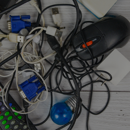
Vartotojų teisių apsauga
Pranešėjų apsauga
Asmens duomenų apsauga