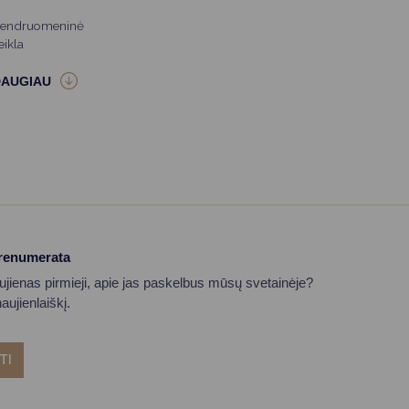
endruomeninė
eikla
prenumerata
aujienas pirmieji, apie jas paskelbus mūsų svetainėje?
ujienlaiškį.
TI