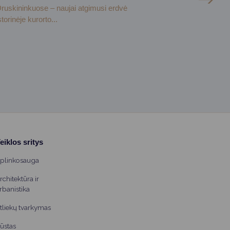
ruskininkuose – naujai atgimusi erdvė
storinėje kurorto...
eiklos sritys
plinkosauga
rchitektūra ir
rbanistika
tliekų tvarkymas
ūstas