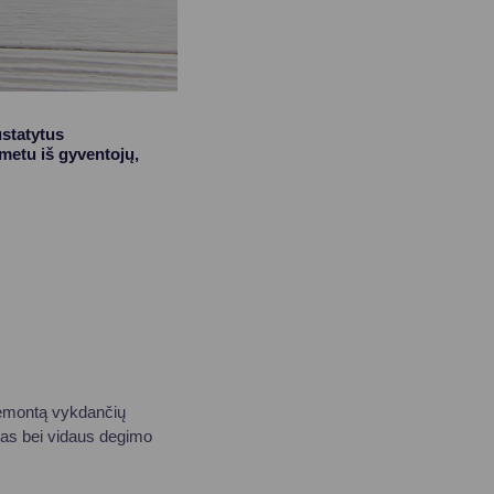
ustatytus
metu iš gyventojų,
 remontą vykdančių
kas bei vidaus degimo