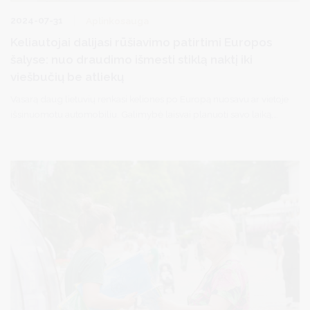
2024-07-31
Aplinkosauga
Keliautojai dalijasi rūšiavimo patirtimi Europos
šalyse: nuo draudimo išmesti stiklą naktį iki
viešbučių be atliekų
Vasarą daug lietuvių renkasi keliones po Europą nuosavu ar vietoje
išsinuomotu automobiliu. Galimybė laisvai planuoti savo laiką,
patiems pasirinkti lankytinus objektus ir pakeliui grožėtis
besikeičiančiais peizažais žavi ne vieną keliautoją. Nors vykdami į
tokias keliones pasidomime kelių mokesčiais, greičio ribojimais,
lankytinų objektų bilietų įsigijimo tvarka, tačiau turbūt retai iš
anksto ieškome informacijos apie rūšiavimo tvarką skirtingose
valstybėse. Vis dėlto tai taip pat svarbu – klaidos gali kainuoti, o ir
būdami labiau pasiruošę kelionėje jausimės geriau ir užtikrinčiau.