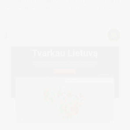
Jau penktąjį kartą surengtas „Atliekų kultūros“ egzaminas sulaukė
rekordinio dalyvių skaičiaus – savo žinias pasitikrinti ir tarpusavyje
pasirungti dėl puikių prizų panoro daugiau nei 16 tūkstančių
dalyvių iš visos Lietuvos.