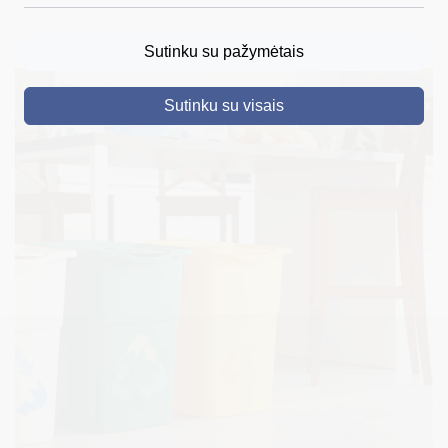
DRUSKININKAI
Sutinku su pažymėtais
SKELBIMAI
Sutinku su visais
TURIZMAS
VERSLAS
PROJEKTAI
ŠVIETIMAS
REGISTRACIJA
RENGINIAI