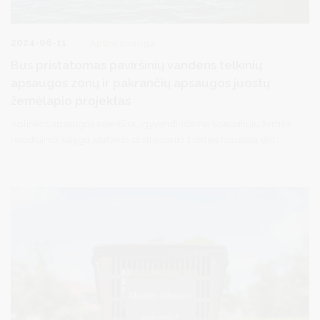
2024-06-11
Aplinkosauga
Bus pristatomas paviršinių vandens telkinių
apsaugos zonų ir pakrančių apsaugos juostų
žemėlapio projektas
Aplinkos apsaugos agentūra, įgyvendindama Specialiųjų žemės
naudojimo sąlygų įstatymo 11 straipsnio 1 dalies nuostatą dėl
viešinimo procedūrų, informuoja apie priimtą sprendimą nustatyti
specialiąsias žemės naudojimo sąlygas paviršinių vandens
telkinių pakrančių apsaugos zonų ir juostų teritorijoms ir parengtą
Pakrančių teritorijų žemėlapio projektą.