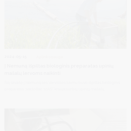
2024-05-15
Aplinkosauga
Į Nemuną išpiltas biologinis preparatas upinių
mašalų lervoms naikinti
Šią savaitę į Nemuną ties Varviškės kaimu buvo išpiltas biologinis
preparatas „VectoBac 12AS“ kraujasiurbių upinių mašalų
lervutėms naikinti. Procesą stebėjo Gamtos tyrimų centro ir
Druskininkų savivaldybės administracijos specialistai.