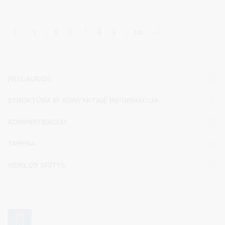
surinkimo akcija, kurios metu iš gyventojų,
įmonių, įstaigų ir organizacijų nemokamai bus surenkamos:
1
…
5
6
7
8
9
…
10
PASLAUGOS
STRUKTŪRA IR KONTAKTINĖ INFORMACIJA
ADMINISTRACIJA
TARYBA
VEIKLOS SRITYS