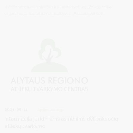
Kviečiame druskininkiečius ir kurorto svečius į „Žaliojo taško“
organizuojamos tvarumo iniciatyvos „Poilsiautojai nori
rūšiuoti!“ edukacinį renginį, kuris vyks liepos 23 d. nuo 13 iki 15 val.
Druskininkuose, Pramogų aikštėje, adresu Vilniaus al. 24.
2024-06-11
Aplinkosauga
Informacija juridiniams asmenims dėl pakuočių
atliekų tvarkymo