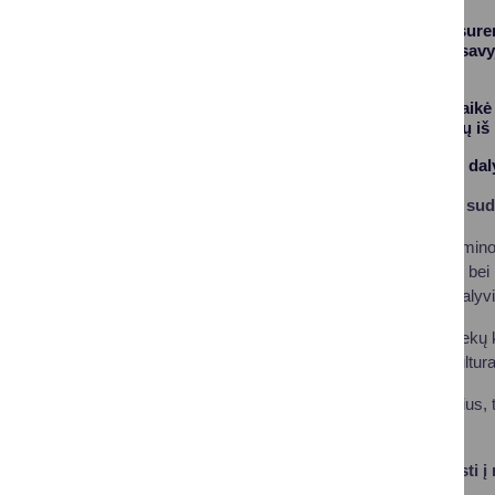
Jau penktąjį kartą sur
pasitikrinti ir tarpusa
Lietuvos.
Alytaus regione jį laik
Septyniolika dalyvių iš
Druskininkiečiams, daly
Pabandykite įveikti su
Kaip ir kasmet egzamino
klasių moksleiviams bei
minutės, daugybei dalyvi
Net jei šių metų „Atliekų
egzaminas.atliekukultura
Pačius sudėtingiausius, 
atsakyti teisingai?
Ko neturėtume mesti į 