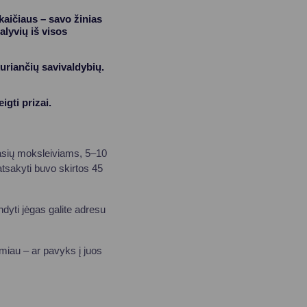
kaičiaus – savo žinias
alyvių iš visos
kuriančių savivaldybių.
gti prizai.
asių moksleiviams, 5–10
tsakyti buvo skirtos 45
ndyti jėgas galite adresu
miau – ar pavyks į juos