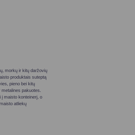
ių, morkų ir kitų daržovių
 maisto produktais suteptą
ies, pieno bei kitų
ar metalines pakuotes.
į maisto konteinerį, o
 maisto atliekų