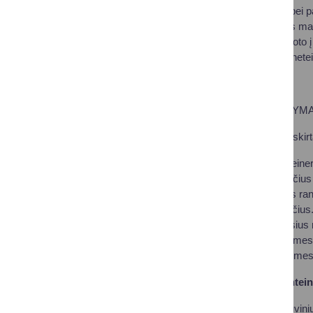
arbatos tirščių bei p
riebalais ir kitais m
maisto, supakuoto į
visi atsakymai netei
TEISINGAS ATSAKYMA
Šis klausimas buvo skir
Į maisto atliekų konteine
lupenas; arbatos tirščius 
popierių ir popierinius r
maisto produktų likučius.
Pavyzdžiui, sugedusius m
stiklainį ir skardines me
konteinerius nevalia mes
Į maisto atliekų kontei
popierinius virtuvin