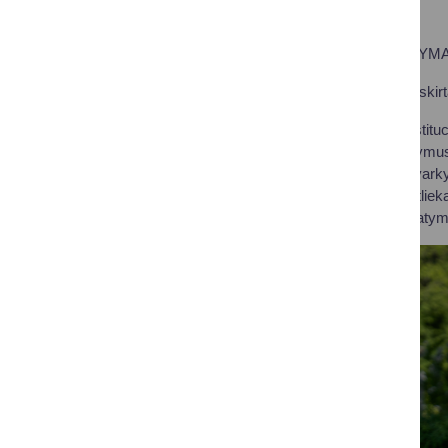
TEISINGAS ATSAKYMA
Šis klausimas buvo skir
Visos išvardintos institu
reguliuojančius įstatymu
medicininių atliekų tva
vykdymą tvarkant atliekas
Atliekų tvarkymo įstatyma