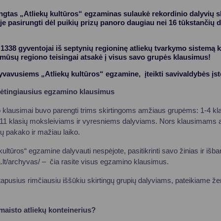
engtas „Atliekų kultūros“ egzaminas sulaukė rekordinio dalyvių s
vyje pasirungti dėl puikių prizų panoro daugiau nei 16 tūkstančių d
ė 1338 gyventojai iš septynių regioninę atliekų tvarkymo sistemą 
 mūsų regiono teisingai atsakė į visus savo grupės klausimus!
vavusiems „Atliekų kultūros“ egzamine, įteikti savivaldybės įstei
dėtingiausius egzamino klausimus
 klausimai buvo parengti trims skirtingoms amžiaus grupėms: 1-4 kl
 11 klasių moksleiviams ir vyresniems dalyviams. Nors klausimams a
ų pakako ir mažiau laiko.
 kultūros“ egzamine dalyvauti nespėjote, pasitikrinti savo žinias ir išba
.lt/archyvas/ – čia rasite visus egzamino klausimus.
tapusius rimčiausiu iššūkiu skirtingų grupių dalyviams, pateikiame že
maisto atliekų konteinerius?