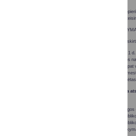
žolę ir lapus;
vienkartinius popier
visi atsakymai teisin
TEISINGAS ATSAKYMA
Šis klausimas buvo skir
Nuo 2024 m. sausio 1 d. į
arba sukompostuotos namų
gamybos metu, taip pat v
konteinerius galima mesti
atsakymuose paminėtas at
Kokia institucija yra at
koordinavimą?
Aplinkos apsaugos d
Lietuvos Respublik
Lietuvos Respubliko
nei vienas atsakyma