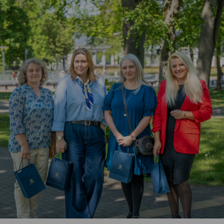
Vartotojų teisių apsauga
Pranešėjų apsauga
Asmens duomenų apsauga