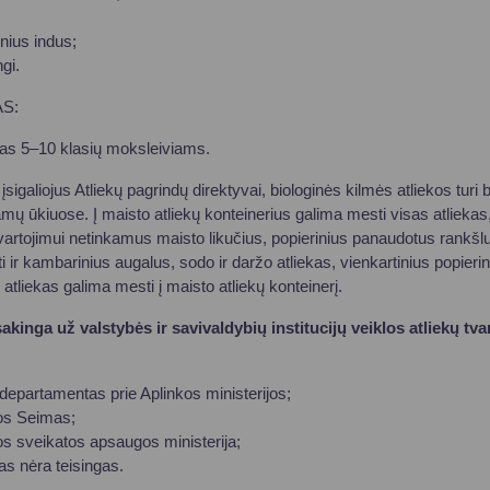
inius indus;
gi.
S:
tas 5–10 klasių moksleiviams.
sigaliojus Atliekų pagrindų direktyvai, biologinės kilmės atliekos turi
 ūkiuose. Į maisto atliekų konteinerius galima mesti visas atliekas
artojimui netinkamus maisto likučius, popierinius panaudotus rankšlu
 ir kambarinius augalus, sodo ir daržo atliekas, vienkartinius popierin
liekas galima mesti į maisto atliekų konteinerį.
sakinga už valstybės ir savivaldybių institucijų veiklos atliekų tv
epartamentas prie Aplinkos ministerijos;
os Seimas;
s sveikatos apsaugos ministerija;
s nėra teisingas.