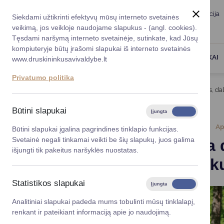
Taryba
Meras
Administracija
Siekdami užtikrinti efektyvų mūsų interneto svetainės
Karjera
DUK
veikimą, jos veikloje naudojame slapukus - (angl. cookies).
Registruokitės priėmi
Administracin
Tęsdami naršymą interneto svetainėje, sutinkate, kad Jūsų
kompiuteryje būtų įrašomi slapukai iš interneto svetainės
Darbotvarkė
Savivaldybės 
PASLAUGOS
DRUSKININKAI
www.druskininkusavivaldybe.lt
vadovai
Kontaktai
Privatumo politika
Planavimo do
Titulinis
Naujienos
Padėkota druskininkiečiams, da
Vicemerai
Korupcijos pre
Būtini slapukai
Įjungta
Išjungta
Mero patarėja
Viešieji pirkim
2024-05-16
Ap
Būtini slapukai įgalina pagrindines tinklapio funkcijas.
Svetainė negali tinkamai veikti be šių slapukų, juos galima
Padėkota 
Lygios galim
išjungti tik pakeitus naršyklės nuostatas.
„Atliekų k
Savivaldybės
projektai
Statistikos slapukai
Įjungta
Išjungta
Finansų valdym
Analitiniai slapukai padeda mums tobulinti mūsų tinklalapį,
renkant ir pateikiant informaciją apie jo naudojimą.
Organizacinė 