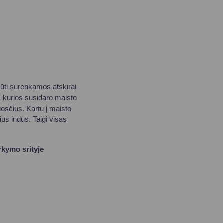
 būti surenkamos atskirai
, kurios susidaro maisto
osčius. Kartu į maisto
ius indus. Taigi visas
arkymo srityje