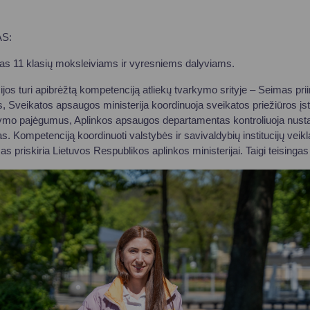
S:
tas 11 klasių moksleiviams ir vyresniems dalyviams.
cijos turi apibrėžtą kompetenciją atliekų tvarkymo srityje – Seimas prii
s, Sveikatos apsaugos ministerija koordinuoja sveikatos priežiūros įs
rkymo pajėgumus, Aplinkos apsaugos departamentas kontroliuoja nusta
. Kompetenciją koordinuoti valstybės ir savivaldybių institucijų veikl
s priskiria Lietuvos Respublikos aplinkos ministerijai. Taigi teising