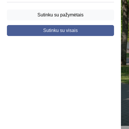
Sutinku su pažymėtais
Sutinku su visais