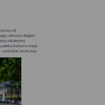
ma šią sritį
taigų veiksmus diegiant
tytų reikalavimų
ą atliekų tvarkymo srityje
as – paskutinis atsakymas.