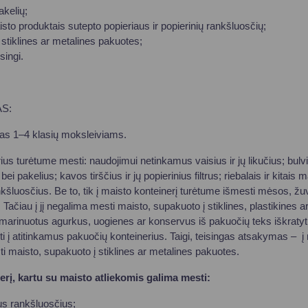
akelių;
aisto produktais sutepto popieriaus ir popierinių rankšluosčių;
 stiklines ar metalines pakuotes;
singi.
S:
tas 1–4 klasių moksleiviams.
rius turėtume mesti: naudojimui netinkamus vaisius ir jų likučius; bulv
bei pakelius; kavos tirščius ir jų popierinius filtrus; riebalais ir kitais
ankšluosčius. Be to, tik į maisto konteinerį turėtume išmesti mėsos, žuv
 Tačiau į jį negalima mesti maisto, supakuoto į stiklines, plastikines 
arinuotus agurkus, uogienes ar konservus iš pakuočių teks iškratyti 
sti į atitinkamus pakuočių konteinerius. Taigi, teisingas atsakymas – į
ti maisto, supakuoto į stiklines ar metalines pakuotes.
nerį, kartu su maisto atliekomis galima mesti:
ius rankšluosčius;