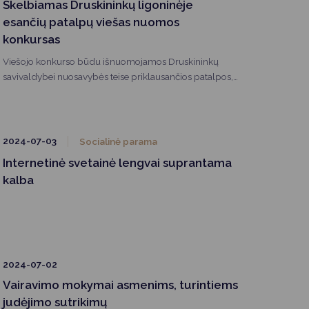
Skelbiamas Druskininkų ligoninėje
esančių patalpų viešas nuomos
konkursas
Viešojo konkurso būdu išnuomojamos Druskininkų
savivaldybei nuosavybės teise priklausančios patalpos,
esančios pastate - ligoninėje, adresu Sveikatos g. 30,
patalpų indeksai: 1-26 (17.26 kv. m), 1-33 (3.47 kv. m), 2-
14 (15.56 kv. m), 2-124 (44.00 kv. m), 2-41 (28.64 kv. m),
2-125 (26.63 kv. m), 2-117 (8,83 kv. m), 2-113 (6.53 kv. m),
2024-07-03
Socialinė parama
2‑111 (13.23 kv. m), 2-115 (21.91 kv. m), 2-110 (43.00 kv.
Internetinė svetainė lengvai suprantama
m) – bendras nuomojamų patalpų plotas – 229.06 kv.
kalba
m.
2024-07-02
Vairavimo mokymai asmenims, turintiems
judėjimo sutrikimų