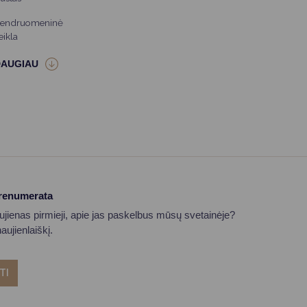
endruomeninė
eikla
prenumerata
aujienas pirmieji, apie jas paskelbus mūsų svetainėje?
ujienlaiškį.
TI