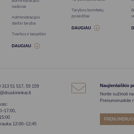
administracijos
vadovai
Tarybos komitetų
B
posėdžiai
v
Administracijos
darbo taryba
Tvarkos ir taisyklės
Naujienlaiškio 
0 313 51 517, 59 159
o@druskininkai.lt
Norite sužinoti n
Prenumeruokite na
kas:
00–17:00,
–15:00
PRENUMERUO
trauka 12:00–12:45