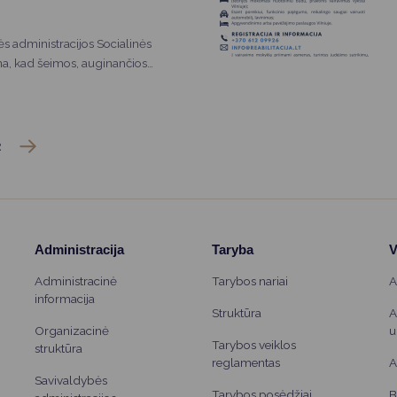
s administracijos Socialinės
a, kad šeimos, auginančios
us, gali teikti prašymus gauti
 paramą mokinio reikmenims
dant naujiems mokslo metams.
mos pajamų ir be atskirų
2
okami pietūs mokykloje
mokyklinukams, pirmokams ir
Administracija
Taryba
V
Administracinė
Tarybos nariai
A
informacija
Struktūra
A
Organizacinė
u
Tarybos veiklos
struktūra
reglamentas
A
Savivaldybės
Tarybos posėdžiai
B