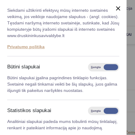
Taryba
Meras
Administracija
Siekdami užtikrinti efektyvų mūsų interneto svetainės
Karjera
DUK
veikimą, jos veikloje naudojame slapukus - (angl. cookies).
Registruokitės priėmi
Administracin
Tęsdami naršymą interneto svetainėje, sutinkate, kad Jūsų
kompiuteryje būtų įrašomi slapukai iš interneto svetainės
Darbotvarkė
Savivaldybės 
PASLAUGOS
DRUSKININKAI
www.druskininkusavivaldybe.lt
vadovai
Kontaktai
Privatumo politika
Planavimo do
Titulinis
Naujienos
Vicemerai
Korupcijos pre
Būtini slapukai
Įjungta
Išjungta
NAUJIENOS
Mero patarėja
Viešieji pirkim
Būtini slapukai įgalina pagrindines tinklapio funkcijas.
Svetainė negali tinkamai veikti be šių slapukų, juos galima
Lygios galim
išjungti tik pakeitus naršyklės nuostatas.
Savivaldybės
Viso įrašų: 1414
projektai
Statistikos slapukai
Įjungta
Išjungta
Finansų valdym
Analitiniai slapukai padeda mums tobulinti mūsų tinklalapį,
renkant ir pateikiant informaciją apie jo naudojimą.
Organizacinė 
2024-07-08
Žemė