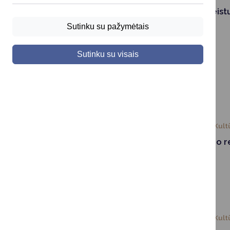
Atmintinė apleist
savininkams
Sutinku su pažymėtais
Sutinku su visais
2024-07-08
Kult
Liepos mėnesio re
savivaldybėje
2024-07-06
Kult