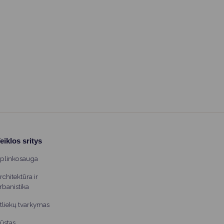
eiklos sritys
plinkosauga
rchitektūra ir
rbanistika
tliekų tvarkymas
ūstas