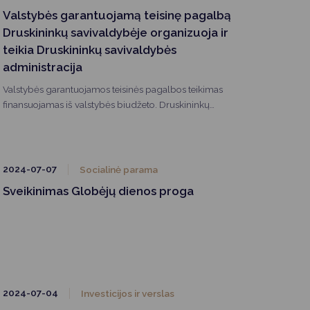
Valstybės garantuojamą teisinę pagalbą
Druskininkų savivaldybėje organizuoja ir
teikia Druskininkų savivaldybės
administracija
Valstybės garantuojamos teisinės pagalbos teikimas
finansuojamas iš valstybės biudžeto. Druskininkų
savivaldybės gyventojai gali kreiptis dėl pirminės
teisinės pagalbos per elektroninę sistemą TEISIS
(https://www.teisis.lt) arba iš anksto užsiregistravę tel. (8
313) 51517 / registracija.druskininkai.lt
2024-07-07
Socialinė parama
Sveikinimas Globėjų dienos proga
2024-07-04
Investicijos ir verslas