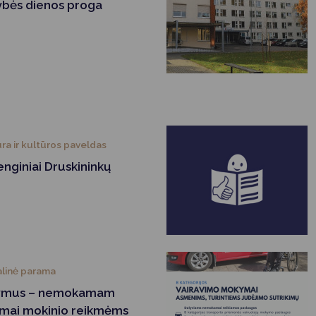
ybės dienos proga
ra ir kultūros paveldas
nginiai Druskininkų
alinė parama
ašymus – nemokamam
ramai mokinio reikmėms