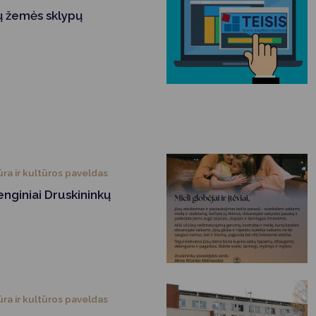
Vartotojų teisių apsauga
ų žemės sklypų
Pranešėjų apsauga
Asmens duomenų apsauga
ūra ir kultūros paveldas
nginiai Druskininkų
ūra ir kultūros paveldas