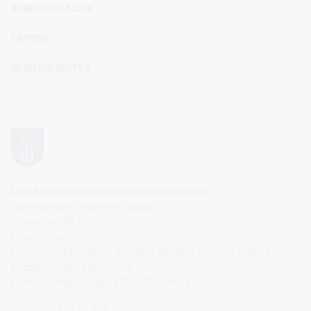
ADMINISTRACIJA
TARYBA
VEIKLOS SRITYS
Druskininkų savivaldybės administracija
Savivaldybės biudžetinė įstaiga,
Vilniaus al. 18, LT-66119
Druskininkai
Duomenys kaupiami ir saugomi Juridinių asmenų registre
Įstaigos kodas: 188776264
PVM mokėtojo kodas: LT100008196411
Tel.: +370 313 51 517, 59 159