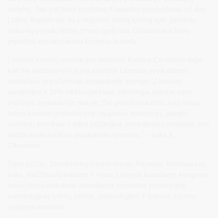
vadybą. Taip pat buvo įvertintas Klaipėdos universitetas už doc.
Lolitos Rapolienės su kolegomis atliktą tyrimą apie gamtinių
veiksnių poveikį lėtinio streso gydymui. Druskininkai buvo
pripažinti inovatyviausiu Europos kurortu.
Lietuvos kurortų asociacijos direktorė Kristina Citvarienė teigė,
kad šie apdovanojimai yra svarbus Lietuvos sveikatinimo
sektoriaus pripažinimas tarptautinėje arenoje. „Lietuvos
sanatorijos ir SPA viešbučiai toliau sėkmingai stiprina savo
pozicijas tarptautinėje rinkoje. Šie pasiekimai rodo, kad mūsų
šalies kurortai prisitaiko prie naujausių tendencijų, atliepia
vartotojų poreikius ir taiko pažangius sveikatinimo metodus, kas
leidžia konkuruoti su pasauliniais lyderiais,“ – sakė K.
Citvarienė.
Savo ruožtu, Druskininkų miesto meras Ričardas Malinauskas
sako, kad Druskininkams ir visos Europos kurortams kongrese
buvo įdomu diskutuoti aktualiomis sveikatos prevencijos,
kurortologinių tyrimų plėtros, balneologijos ir tvaraus kurortų
vystymo temomis.