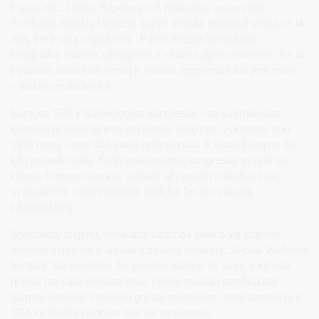
Pasak doc. Lolitos Rapolienės iš Klaipėdos universiteto
Sveikatos mokslų fakulteto, purvo terapija teigiamai veikia ne tik
odą, bet ir visą organizmą. „Purvo terapija stimuliuoja
kraujotaką, mažina uždegimus ir skatina gijimo procesus. Be to,
ji padeda sumažinti stresą ir skatina regeneracinius procesus“,
– aiškino mokslininkė.
Europos SPA ir Balneologijos kongresas – tai svarbiausias
kasmetinis sveikatinimo sektoriaus renginys, vykstantis nuo
1995 metų. Jame dalyvauja profesionalai iš visos Europos bei
kitų pasaulio šalių. Kiekvienais metais kongresas vyksta vis
kitame Europos kurorte, siekiant akcentuoti unikalius šalių
sveikatinimo ir balneologijos išteklius bei ten sukurtą
infrastruktūrą.
Specialistų teigimu, sveikatos turizmas įgauna vis didesnę
reikšmę stiprinant ir atstatant žmonių sveikatą. „Global Wellness
Institute“ duomenimis, šis poreikis ateityje tik augs, o klientai
rinksis tas šalis sveikatinimui, kurios naudoja sertifikuotus
gamtos išteklius ir mokslu grįstas metodikas, todėl sanatorijų ir
SPA viešbučių vaidmuo bus vis svarbesnis.