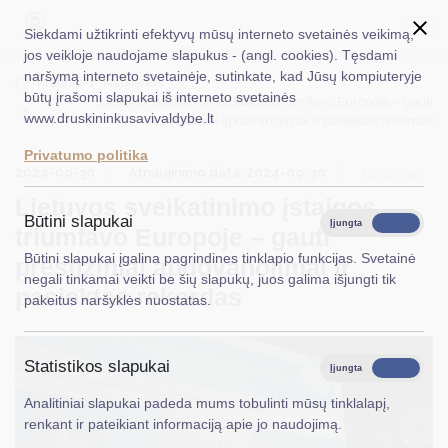
Siekdami užtikrinti efektyvų mūsų interneto svetainės veikimą,
jos veikloje naudojame slapukus - (angl. cookies). Tęsdami
naršymą interneto svetainėje, sutinkate, kad Jūsų kompiuteryje
EN
Ieškoti...
Titulinis
Naujienos
būtų įrašomi slapukai iš interneto svetainės
Lietuvos sveikatinimo įstaigos triumfavo Europoje – gauti
www.druskininkusavivaldybe.lt
prestižiniai apdovanojimai ir pasiektas rekordas
Taryba
Privatumo politika
2024-09-30
Atnaujinimo data: 2024-09-30
Meras
Turizmas
Lietuvos sveikatinimo įstaigos
Administracija
Būtini slapukai
Įjungta
Išjungta
triumfavo Europoje – gauti
Veiklos sritys
Būtini slapukai įgalina pagrindines tinklapio funkcijas. Svetainė
prestižiniai apdovanojimai ir
negali tinkamai veikti be šių slapukų, juos galima išjungti tik
Teisinė informacija
pasiektas rekordas
pakeitus naršyklės nuostatas.
Struktūra ir kontaktinė informacija
Statistikos slapukai
Karjera
Įjungta
Išjungta
Analitiniai slapukai padeda mums tobulinti mūsų tinklalapį,
DUK
renkant ir pateikiant informaciją apie jo naudojimą.
PASLAUGOS