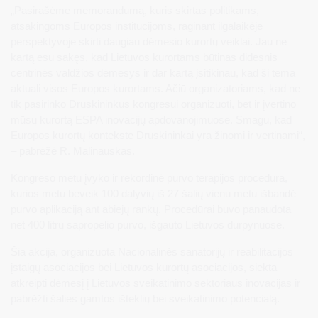
„Pasirašėme memorandumą, kuris skirtas politikams,
atsakingoms Europos institucijoms, raginant ilgalaikėje
perspektyvoje skirti daugiau dėmesio kurortų veiklai. Jau ne
kartą esu sakęs, kad Lietuvos kurortams būtinas didesnis
centrinės valdžios dėmesys ir dar kartą įsitikinau, kad ši tema
aktuali visos Europos kurortams. Ačiū organizatoriams, kad ne
tik pasirinko Druskininkus kongresui organizuoti, bet ir įvertino
mūsų kurortą ESPA inovacijų apdovanojimuose. Smagu, kad
Europos kurortų kontekste Druskininkai yra žinomi ir vertinami“,
– pabrėžė R. Malinauskas.
Kongreso metu įvyko ir rekordinė purvo terapijos procedūra,
kurios metu beveik 100 dalyvių iš 27 šalių vienu metu išbandė
purvo aplikaciją ant abiejų rankų. Procedūrai buvo panaudota
net 400 litrų sapropelio purvo, išgauto Lietuvos durpynuose.
Šia akcija, organizuota Nacionalinės sanatorijų ir reabilitacijos
įstaigų asociacijos bei Lietuvos kurortų asociacijos, siekta
atkreipti dėmesį į Lietuvos sveikatinimo sektoriaus inovacijas ir
pabrėžti šalies gamtos išteklių bei sveikatinimo potencialą.