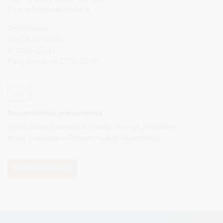
El. p.
info@druskininkai.lt
Darbo laikas:
I–IV 08:00–17:00,
V 08:00–15:00
Pietų pertrauka 12:00–12:45
Naujienlaiškio prenumerata
Norite sužinoti naujienas pirmieji, apie jas paskelbus
mūsų svetainėje? Prenumeruokite naujienlaiškį.
PRENUMERUOTI