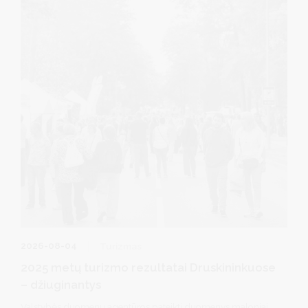
2026-08-04
Turizmas
2025 metų turizmo rezultatai Druskininkuose
– džiuginantys
Valstybės duomenų agentūros pateikti duomenys maloniai