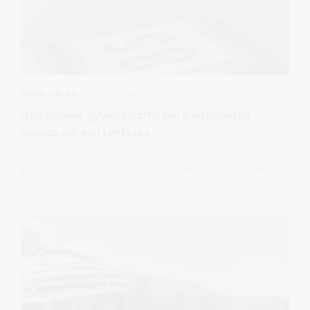
2026-08-06
Architektūra ir urbanistika
Baltašiškės gyventojams jau pagamintos
naujos adresų lentelės
Jau pagamintos naujos Baltašiškės gatvėje esančių Šilo,
Dzūkų, Smėlio ir Rasos gatvių pavadinimų ir adresų numerių
lentelės – jas galima atsiimti įmonėje Druskininkų paslaugų
ūkis, adresu Gardino g.45 (Druskininkai).