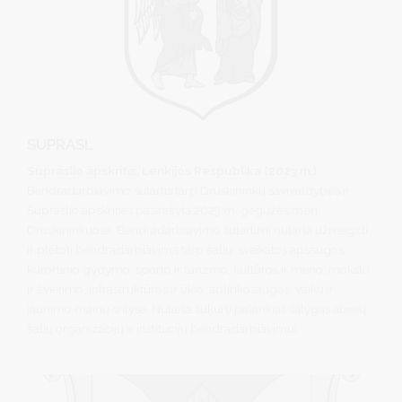
SUPRASL
Supraslio apskritis, Lenkijos Respublika (2023 m.)
Bendradarbiavimo sutartis tarp Druskininkų savivaldybės ir
Supraslio apskrities pasirašyta 2023 m. gegužės mėn.
Druskininkuose. Bendradarbiavimo sutartimi nutarta užmegzti
ir plėtoti bendradarbiavimą tarp šalių: sveikatos apsaugos,
kurortinio gydymo, sporto ir turizmo, kultūros ir meno, mokslo
ir švietimo, infrastruktūros ir ūkio, aplinkosaugos, vaikų ir
jaunimo mainų srityse. Nutarta sukurti palankias sąlygas abiejų
šalių organizacijų ir institucijų bendradarbiavimui.