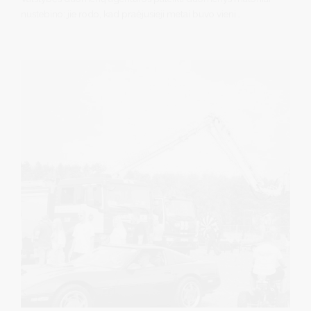
nustebino: jie rodo, kad praėjusieji metai buvo vieni
sėkmingiausių Druskininkų turizmo istorijoje. Per 2025 metus
kurorte apsilankė daugiau kaip 515 tūkstančių turistų – 40
proc. daugiau nei 2024 m. Pernai pirmą kartą istorijoje
nakvynių skaičius viršijo 1,4 mln., o užsienio turistų skaičius
pasiekė aukščiausią lygį nuo statistikos fiksavimo pradžios.