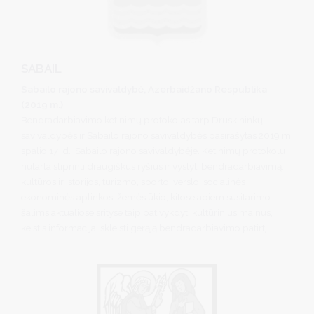
SABAIL
Sabailo rajono savivaldybė, Azerbaidžano Respublika
(2019 m.)
Bendradarbiavimo ketinimų protokolas tarp Druskininkų
savivaldybės ir Sabailo rajono savivaldybės pasirašytas 2019 m.
spalio 17 d. Sabailo rajono savivaldybėje. Ketinimų protokolu
nutarta stiprinti draugiškus ryšius ir vystyti bendradarbiavimą:
kultūros ir istorijos, turizmo, sporto, verslo, socialinės
ekonominės aplinkos, žemės ūkio, kitose abiem susitarimo
šalims aktualiose srityse taip pat vykdyti kultūrinius mainus,
keistis informacija, skleisti gerąją bendradarbiavimo patirtį.