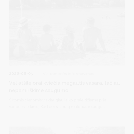
2026-08-05
Visuomenės informavimas
Vėl atšilę orai kviečia mėgautis vasara, tačiau
nepamirškime saugumo
Šiltomis dienomis vis daugiau laiko praleidžiame prie
vandens telkinių. Kad poilsis būtų malonus ir saugus,
Druskininkų PGT pareigūnai primena, kad svarbu nepamiršti
kelių paprastų taisyklių.