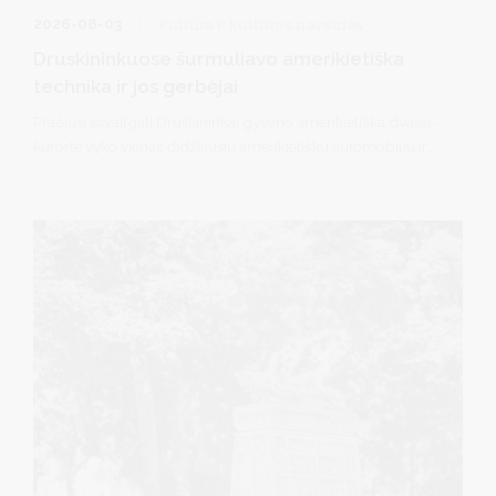
2026-08-03
Kultūra ir kultūros paveldas
Druskininkuose šurmuliavo amerikietiška
technika ir jos gerbėjai
Praėjusį savaitgalį Druskininkai gyveno amerikietiška dvasia –
kurorte vyko vienas didžiausių amerikietiškų automobilių ir
motociklų festivalių Lietuvoje „American Spirit“.