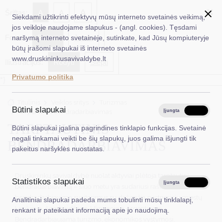
✖
A
Šriftas:
A
A
Siekdami užtikrinti efektyvų mūsų interneto svetainės veikimą,
jos veikloje naudojame slapukus - (angl. cookies). Tęsdami
Fonas:
Baltas
Juoda
naršymą interneto svetainėje, sutinkate, kad Jūsų kompiuteryje
EN
Ieškoti...
būtų įrašomi slapukai iš interneto svetainės
www.druskininkusavivaldybe.lt
Iliustracijos:
Rodyti
Slėpti
Taryba
Privatumo politika
*}
Meras
Titulinis
Veiklos sritys
Turizmas
Administracija
Būtini slapukai
Tarptautinis bendradarbiavimas
Įjungta
Išjungta
Veiklos sritys
TARPTAUTINIS
Būtini slapukai įgalina pagrindines tinklapio funkcijas. Svetainė
negali tinkamai veikti be šių slapukų, juos galima išjungti tik
BENDRADARBIAVIMAS
Teisinė informacija
pakeitus naršyklės nuostatas.
Struktūra ir kontaktinė informacija
Druskininkų savivaldybė nuolat aktyviai plėtoja tarptautinį
Statistikos slapukai
Karjera
Įjungta
Išjungta
bendradarbiavimą – šiuo metu yra sudariusi raštiškus
bendradarbiavimo susitarimus su dešimčia partnerinių miestų
Analitiniai slapukai padeda mums tobulinti mūsų tinklalapį,
DUK
Lenkijoje, Azerbaidžane, Ukrainoje ir Argentinoje.
renkant ir pateikiant informaciją apie jo naudojimą.
Bendradarbiaujama turizmo, ekonomikos vystymosi,
PASLAUGOS