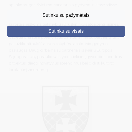
aplinkosaugos, švietimo, sanatorinio gydymo ir kitose srityse.
DRUSKININKAI
Nuolat siekiama laikytis aukščiausių standartų turizmo srityje,
Sutinku su pažymėtais
keistis gerąja patirtimi ir informacija su pasaulyje pripažintais
SKELBIMAI
kurortais, ieškoma galimybių į Druskininkus atgabenti nišines,
išskirtines turizmo paslaugas. Tarptautinis bendradarbiavimas
Sutinku su visais
TURIZMAS
padeda pritraukti potencialius turistus iš miestų partnerių, taip
pat užtikrinti aukščiausios kokybės sanatorinio gydymo
VERSLAS
paslaugas. Daug dirbama su partneriais iš įvairių Europos
Sąjungos ir kitų pasaulio valstybių, siekiant įgyvendinti bendrus
PROJEKTAI
projektus, diegti inovatyvius sprendimus bei didinti kurorto
ŠVIETIMAS
tarptautinį žinomumą.
REGISTRACIJA
RENGINIAI