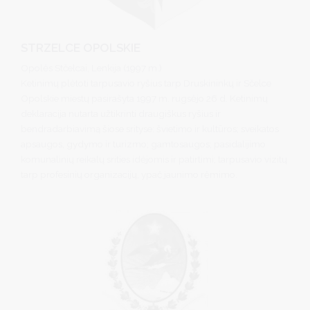
STRZELCE OPOLSKIE
Opolės Stčelcai, Lenkija (1997 m.)
Ketinimų plėtoti tarpusavio ryšius tarp Druskininkų ir Sčelce
Opolskie miestų pasirašyta 1997 m. rugsėjo 26 d. Ketinimų
deklaracija nutarta užtikrinti draugiškus ryšius ir
bendradarbiavimą šiose srityse: švietimo ir kultūros; sveikatos
apsaugos, gydymo ir turizmo; gamtosaugos; pasidalijimo
komunalinių reikalų srities idėjomis ir patirtimi; tarpusavio vizitų
tarp profesinių organizacijų, ypač jaunimo rėmimo.