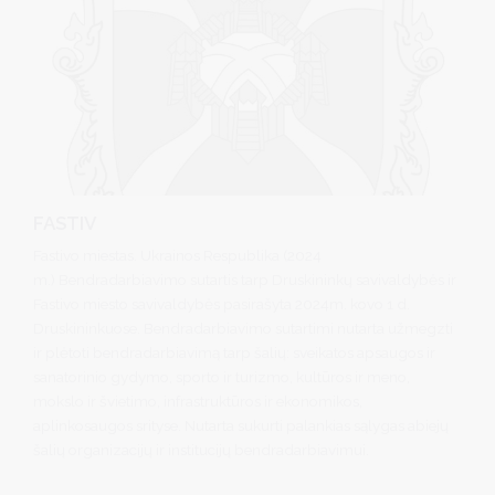
FASTIV
Fastivo miestas. Ukrainos Respublika (2024
m.) Bendradarbiavimo sutartis tarp Druskininkų savivaldybės ir
Fastivo miesto savivaldybės pasirašyta 2024m. kovo 1 d.
Druskininkuose. Bendradarbiavimo sutartimi nutarta užmegzti
ir plėtoti bendradarbiavimą tarp šalių: sveikatos apsaugos ir
sanatorinio gydymo, sporto ir turizmo, kultūros ir meno,
mokslo ir švietimo, infrastruktūros ir ekonomikos,
aplinkosaugos srityse. Nutarta sukurti palankias sąlygas abiejų
šalių organizacijų ir institucijų bendradarbiavimui.