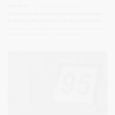
2026-08-07
Visuomenės informavimas
Druskininkų savivaldybėje intensyviai šalinami
praėjusią naktį praūžusios audros padariniai
Druskininkų savivaldybėje intensyviai šalinami praėjusią naktį
praūžusios audros padariniai. Atsakingų tarnybų,
savivaldybės ir seniūnijų specialistai, pasitelkę reikiamą
techniką, šalina nuvirtusius medžius, atlaisvina pravažiavimus
ir praėjimus, tvarko audros padarinius gyvenvietėse.