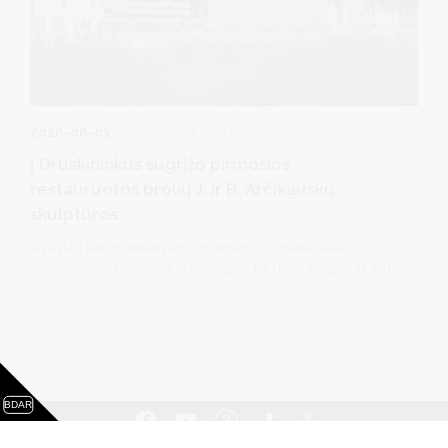
2026-08-03
Architektūra ir urbanistika
Į Druskininkus sugrįžo pirmosios
restauruotos brolių J. ir B. Arčikauskų
skulptūros
Gydyklų parke pastatytos pirmosios dvi restauruotos
skulptūros – „Driežas“ ir „Ožiaragis“. Tai dalis skulptorių Jono
ir Bernardo Arčikauskų sukurto septynių dekoratyvinių
skulptūrų ciklo, kuris 1987 metais buvo įrengtas Vilniaus
alėjoje ir ilgainiui tapo vienu iš išskirtinių Druskininkų akcentų.
BDAR
PASLAUGOS