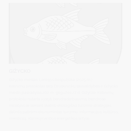
GIŽYCKO
Gižycko miestas, Lenkijos Respublika (2025 m.)
Ketinimų protokolas tarp Druskininkų savivaldybės ir Gižycko
miesto pasirašytas 202 m. gegužės 27 d. Gižycke. Ketinimų
protokolu nutarta vystyti bendradarbiavimą: bendrose
iniciatyvose siekiant skatinti ekologiško turizmo strategijas,
dalintis patirtimi ekonominėje, turizmo, informacijos, kultūros,
investicijų, atsinaujinančios energetikos srityse.