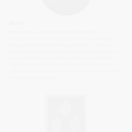
SEJNY
Seinų miestas, Lenkijos Respublika (2016 m.)
Bendradarbiavimo sutartis tarp Druskininkų savivaldybės ir
Seinų miesto pasirašyta 2016 m. gegužės 19 d. Seinuose.
Atsižvelgiant į sutartį, bendradarbiavimas numatytas kultūros,
mokslo, švietimo, sporto, sveikatos apsaugos ir socialinės
pagalbos srityse. Numatyta organizuoti bendrus renginius,
plėtoti bendradarbiavimą aplinkos apsaugos ir turizmo srityse,
vykdyti bendrus projektus.