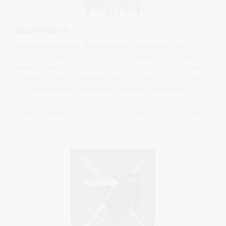
DESNIANSKYI
Desniajskoj rajonas, Ukraina Kijevo savivaldybė (2012 m.)
Ketinimų protokolas tarp Druskininkų savivaldybės ir Kijevo
miesto Desniajskoj rajono pasirašyta 2012 m. kovo 27 d. Kijeve.
Ketinimų protokolu nutarta plėtoti ilgalaikius ryšius ir vystyti
bendradarbiavimą: ekonominėje, turizmo, informacijos,
kultūros, investicijų srityse. Skatinti specialistų mainus: švietimo,
mokymo, sveikatos, sporto, kultūros srityse. Taip pat vykdyti
kultūrinius mainus, keistis informacija.