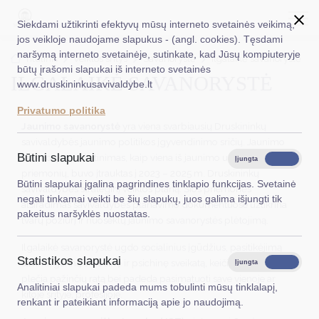
Siekdami užtikrinti efektyvų mūsų interneto svetainės veikimą,
jos veikloje naudojame slapukus - (angl. cookies). Tęsdami
naršymą interneto svetainėje, sutinkate, kad Jūsų kompiuteryje
EN
Ieškoti...
Titulinis
Veiklos sritys
Savanorystė
Ilgalaikė savanorystė
būtų įrašomi slapukai iš interneto svetainės
ILGALAIKĖ SAVANORYSTĖ
www.druskininkusavivaldybe.lt
Taryba
Privatumo politika
Meras
Jaunimo savanorystė
yra viena svarbiausių Druskininkų
savivaldybės jaunimo politikos įgyvendinimo sričių. Jaunimo
Administracija
Būtini slapukai
savanorystės skatinimas, kaip viena iš jaunimo užimtumo
Įjungta
Išjungta
priemonių, buvo įtrauktas į 2023 – 2025 m. Druskininkų
Veiklos sritys
Būtini slapukai įgalina pagrindines tinklapio funkcijas. Svetainė
savivaldybės strateginį veiklos planą. Šios priemonės
negali tinkamai veikti be šių slapukų, juos galima išjungti tik
atsiradimas savivaldybės planavimo dokumentuose užtikrina
Teisinė informacija
pakeitus naršyklės nuostatas.
tvarų požiūrį ir nuoseklų jaunimo savanorystės plėtojimą.
Struktūra ir kontaktinė informacija
Ilgalaikė savanorystė ugdo socialinius įgūdžius, pasitikėjimą
Statistikos slapukai
Karjera
savimi, geriną emocinę ir psichinę sveikatą, keičia vertybes,
Įjungta
Išjungta
plečia pažinčių ratą bei padeda pasimatuoti save vienoje ar
Analitiniai slapukai padeda mums tobulinti mūsų tinklalapį,
DUK
kitoje srityje, profesijoje.
renkant ir pateikiant informaciją apie jo naudojimą.
PASLAUGOS