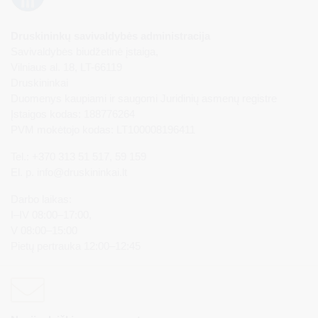
Druskininkų savivaldybės administracija
Savivaldybės biudžetinė įstaiga,
Vilniaus al. 18, LT-66119
Druskininkai
Duomenys kaupiami ir saugomi Juridinių asmenų registre
Įstaigos kodas: 188776264
PVM mokėtojo kodas: LT100008196411
Tel.: +370 313 51 517, 59 159
El. p.
info@druskininkai.lt
Darbo laikas:
I–IV 08:00–17:00,
V 08:00–15:00
Pietų pertrauka 12:00–12:45