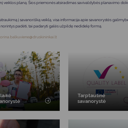
Vartotojų teisių apsauga
ginį veiklos planą. Šios priemonės atsiradimas savivaldybės planavimo dok
Pranešėjų apsauga
itraukimą į savanorišką veiklą, visa informacija apie savanorystės galimybes
Asmens duomenų apsauga
 norintys padėti, tai padaryti galės užpildę nedidelę formą.
korina.balkuviene@druskininkai.lt
alaikė
Tarptautinė
anorystė
savanorystė