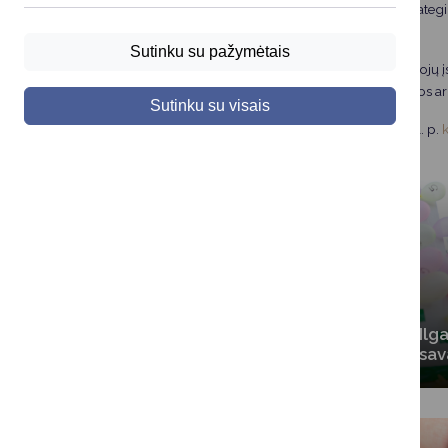
įtrauktas į 2023 – 2025 m. Druskininkų savivaldybės strate
savanorystės plėtojimą.
Sutinku su pažymėtais
Siekiant supaprastinti Druskininkų savivaldybės gyventojų įs
siūlomą savanorišką veiklą, žinantys kam reikia pagalbos ar
Sutinku su visais
Kilus klausimams kreipkitės tel.
+370 313 40 115
arba el. p.
Trumpalaikė
Ilg
savanorystė
sav