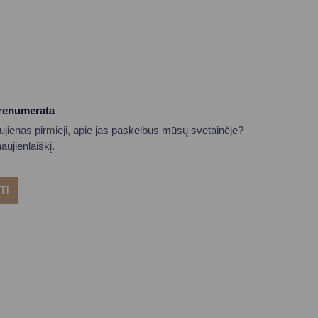
prenumerata
aujienas pirmieji, apie jas paskelbus mūsų svetainėje?
ujienlaiškį.
TI