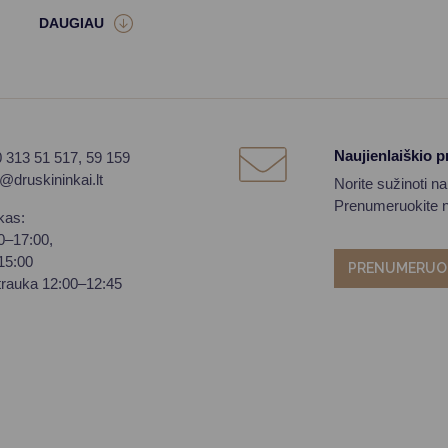
Naujienlaiškio 
0 313 51 517, 59 159
o@druskininkai.lt
Norite sužinoti n
Prenumeruokite na
kas:
00–17:00,
–15:00
PRENUMERUO
trauka 12:00–12:45