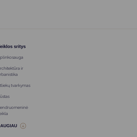
atstovėmis ir aptarė bendradarbiavimo galimybes
vykdant ekstremalių įvykių ir situacijų prevencijos bei
reagavimo veiklas ir civilinės saugos savanorių
parengimo klausimus.
eiklos sritys
plinkosauga
rchitektūra ir
rbanistika
tliekų tvarkymas
ūstas
endruomeninė
eikla