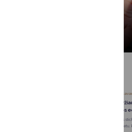
Reikia pagalbos
SUSIJUSIOS NAUJIENOS
2025-09-12
Sava
Raudonojo kryžiau
civilinės saugos 
Kaip tinkamai elgtis stic
netikėtų situacijų metu