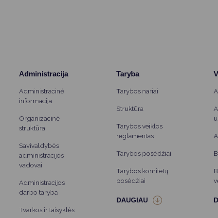
 ir užtikrinti? Atsakymus į šiuos
o ne tik teorinėmis, bet ir
sidalinti yra pasiruošę
Lietuvos Raudonojo Kryžiaus
specialius mokymus. Nuo šiol jie
ugos edukacijas savivaldybės
ėse.
Administracija
Taryba
V
Administracinė
Tarybos nariai
A
informacija
Struktūra
A
Organizacinė
u
Tarybos veiklos
struktūra
reglamentas
A
Savivaldybės
Tarybos posėdžiai
B
administracijos
vadovai
Tarybos komitetų
B
posėdžiai
v
Administracijos
darbo taryba
Tvarkos ir taisyklės