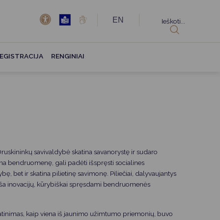
EN
Ieškoti...
EGISTRACIJA
RENGINIAI
ruskininkų savivaldybė skatina savanorystę ir sudaro
ina bendruomenę, gali padėti išspręsti socialines
, bet ir skatina pilietinę savimonę. Piliečiai, dalyvaujantys
įneša inovacijų, kūrybiškai spręsdami bendruomenės
katinimas, kaip viena iš jaunimo užimtumo priemonių, buvo