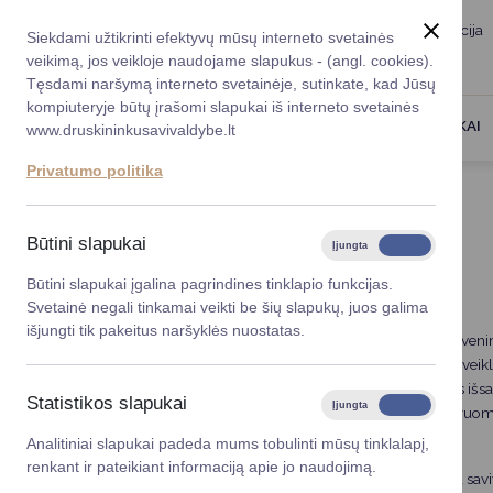
Taryba
Meras
Administracija
Siekdami užtikrinti efektyvų mūsų interneto svetainės
Karjera
DUK
veikimą, jos veikloje naudojame slapukus - (angl. cookies).
Registruokitės priėmi
Administracin
Tęsdami naršymą interneto svetainėje, sutinkate, kad Jūsų
kompiuteryje būtų įrašomi slapukai iš interneto svetainės
Darbotvarkė
Savivaldybės 
PASLAUGOS
DRUSKININKAI
www.druskininkusavivaldybe.lt
vadovai
Kontaktai
Privatumo politika
Planavimo do
Titulinis
Veiklos sritys
Savanorystė
Vicemerai
Korupcijos pre
Būtini slapukai
Įjungta
Išjungta
SAVANORYSTĖ
Mero patarėja
Viešieji pirkim
Būtini slapukai įgalina pagrindines tinklapio funkcijas.
Svetainė negali tinkamai veikti be šių slapukų, juos galima
Lygios galim
išjungti tik pakeitus naršyklės nuostatas.
Savanorystė yra svarbus elementas bendruomenės gyvenime, p
Savivaldybės
palankias sąlygas piliečiams dalyvauti bendruomenės veikloj
projektai
problemas, prisideda prie jaunimo ugdymo ir aplinkos išsaugo
Statistikos slapukai
Įjungta
Išjungta
savanoriškuose veikimuose, tampa sąmoningais bendruomenės
Finansų valdym
problemas.
Analitiniai slapukai padeda mums tobulinti mūsų tinklalapį,
renkant ir pateikiant informaciją apie jo naudojimą.
Organizacinė 
Jaunimo savanorystė yra viena svarbiausių Druskininkų sav