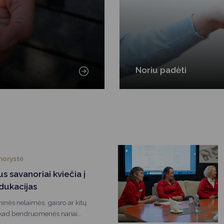
Noriu padėti
norystė
s savanoriai kviečia į
edukacijas
hinės nelaimės, gaisro ar kitų
, kad bendruomenės nariai