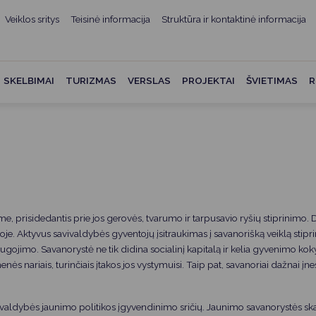
Veiklos sritys
Teisinė informacija
Struktūra ir kontaktinė informacija
mui
ė informacija
Teisės aktai
Struktūra ir kontaktinė
informacija
administracijos
Norminiai teisės aktai
SKELBIMAI
TURIZMAS
VERSLAS
PROJEKTAI
ŠVIETIMAS
R
Asmenų aptarnavimas
Teisės aktų projektai
kumentai
Konsultavimasis su
Mero potvarkiai
visuomene
vencija
Tyrimai ir analizės
Savivaldybės įstaigos
ai
Valstybės garantuojama
Darbo grupės ir komisijos
ybės
teisinė pagalba
risidedantis prie jos gerovės, tvarumo ir tarpusavio ryšių stiprinimo. D
Seniūnijos
 remiami
Teisės aktų pažeidimai
e. Aktyvus savivaldybės gyventojų įsitraukimas į savanorišką veiklą stipr
Nuorodos
jimo. Savanorystė ne tik didina socialinį kapitalą ir kelia gyvenimo kokybę
Galiojančio teisinio
 nariais, turinčiais įtakos jos vystymuisi. Taip pat, savanoriai dažnai 
as ir apskaita
reguliavimo poveikio ex post
vertinimas
struktūra
ivaldybės jaunimo politikos įgyvendinimo sričių. Jaunimo savanorystės s