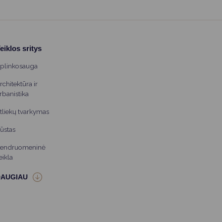
eiklos sritys
plinkosauga
rchitektūra ir
rbanistika
tliekų tvarkymas
ūstas
endruomeninė
eikla