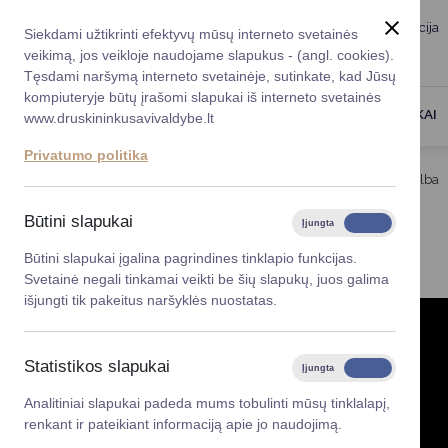
Taryba
Meras
Administracija
Siekdami užtikrinti efektyvų mūsų interneto svetainės
Karjera
DUK
veikimą, jos veikloje naudojame slapukus - (angl. cookies).
Registruokitės priėmi
Administracin
Tęsdami naršymą interneto svetainėje, sutinkate, kad Jūsų
kompiuteryje būtų įrašomi slapukai iš interneto svetainės
Darbotvarkė
Savivaldybės 
PASLAUGOS
DRUSKININKAI
www.druskininkusavivaldybe.lt
vadovai
Kontaktai
Privatumo politika
Planavimo do
Titulinis
Veiklos sritys
Savanorystė
Gestų kalba
Vicemerai
Korupcijos pre
Būtini slapukai
Įjungta
Išjungta
GESTŲ KALBA
Mero patarėja
Viešieji pirkim
Būtini slapukai įgalina pagrindines tinklapio funkcijas.
Svetainė negali tinkamai veikti be šių slapukų, juos galima
Lygios galim
išjungti tik pakeitus naršyklės nuostatas.
Savivaldybės
projektai
Statistikos slapukai
Įjungta
Išjungta
Finansų valdym
Analitiniai slapukai padeda mums tobulinti mūsų tinklalapį,
renkant ir pateikiant informaciją apie jo naudojimą.
Organizacinė 