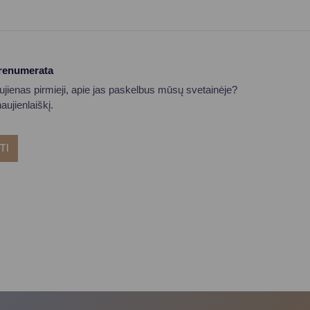
prenumerata
aujienas pirmieji, apie jas paskelbus mūsų svetainėje?
ujienlaiškį.
TI