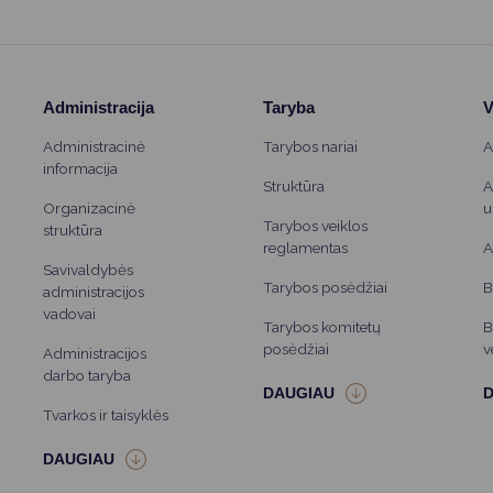
Administracija
Taryba
V
Administracinė
Tarybos nariai
A
informacija
Struktūra
A
Organizacinė
u
Tarybos veiklos
struktūra
reglamentas
A
Savivaldybės
Tarybos posėdžiai
B
administracijos
vadovai
Tarybos komitetų
B
posėdžiai
v
Administracijos
darbo taryba
Tvarkos ir taisyklės