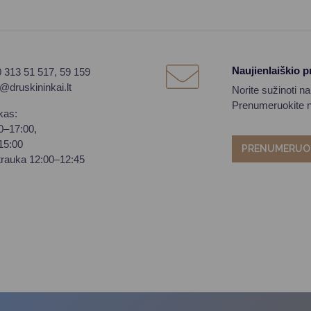
Naujienlaiškio 
0 313 51 517, 59 159
o@druskininkai.lt
Norite sužinoti n
Prenumeruokite na
kas:
00–17:00,
–15:00
PRENUMERUO
trauka 12:00–12:45