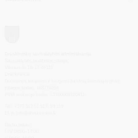
Druskininkų savivaldybės administracija
Savivaldybės biudžetinė įstaiga,
Vilniaus al. 18, LT-66119
Druskininkai
Duomenys kaupiami ir saugomi Juridinių asmenų registre
Įstaigos kodas: 188776264
PVM mokėtojo kodas: LT100008196411
Tel.: +370 313 51 517, 59 159
El. p.
info@druskininkai.lt
Darbo laikas:
I–IV 08:00–17:00,