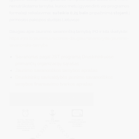
nenutrūkstama tarnyba, kurios metu įgyvendinti visi programos
formalieji reikalavimai,
suteikia 0,25 balo
pripažinimą
stojant
į
pirmosios pakopos studijas Lietuvoje.
Daugiau apie Jaunimo savanorišką tarnybą, PO ir kita skaitykite:
https://jra.lt/jaunimui/suzinok-daugiau/savanoryste/jaunimo-
savanoriska-tarnyba
Savanorius pagal JST programą Druskininkuose
priimančių organizacijų sąrašas
Jaunimo savanoriškos tarnybos aprašas
Druskininkų savivaldybės jaunimo savanoriškos
tarnybos finansavimo tvarkos aprašas