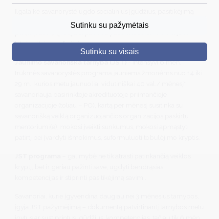
Ilgalaikė savanorystė ugdo socialinius įgūdžius, pasitikėjimą
DRUSKININKAI
savimi, geriną emocinę ir psichinę sveikatą, keičia vertybes,
Sutinku su pažymėtais
plečia pažinčių ratą bei padeda pasimatuoti save vienoje ar
SKELBIMAI
kitoje srityje, profesijoje.
Sutinku su visais
TURIZMAS
Jaunimo savanoriška tarnyba (JST)
- intensyvi 6 mėn.
trukmės savanorystės programa jauniems žmonėms nuo 14 iki
VERSLAS
29 m., kurios metu jaunuoliai vidutiniškai 40 val./ mėnesį*
PROJEKTAI
savanoriauja pasirinktoje akredituotoje priimančioje
organizacijoje (toliau – PO), kartą per mėnesį susitinka su
ŠVIETIMAS
savanorišką veiklą organizuojančios organizacijos paskirtu
mentoriumi(e), mokosi įveikti sunkumus, mokosi apmąstyti
REGISTRACIJA
patirtį bei įvardyti išmokimus, suformuluoti tobulėjimo kryptis.
RENGINIAI
JST programa
– galimybė ne tik atrasti patinkančią veiklos
kryptį, bet ir geriau pažinti save, ugdyti bendrąsias
kompetencijas ir stiprinti pasitikėjimą savimi.
Savanoriai, kurie įgyvendina daugiau nei 3 mėnesius tarnybos,
įgyja JST pažymėjimą – dokumentą patvirtinantį tarnybos metu
įgytus ar sustiprintus įgūdžius, kompetencijas, tačiau tik 6 mėn.