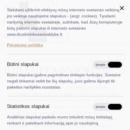
✖
A
Šriftas:
A
A
Siekdami užtikrinti efektyvų mūsų interneto svetainės veikimą,
jos veikloje naudojame slapukus - (angl. cookies). Tęsdami
Fonas:
Baltas
Juoda
naršymą interneto svetainėje, sutinkate, kad Jūsų kompiuteryje
EN
Ieškoti...
būtų įrašomi slapukai iš interneto svetainės
www.druskininkusavivaldybe.lt
Iliustracijos:
Rodyti
Slėpti
Taryba
Privatumo politika
*}
Meras
Titulinis
Veiklos sritys
Savanorystė
Ilgalaikė savanorystė
Administracija
Būtini slapukai
Įjungta
Išjungta
ILGALAIKĖ SAVANORYSTĖ
Veiklos sritys
Būtini slapukai įgalina pagrindines tinklapio funkcijas. Svetainė
negali tinkamai veikti be šių slapukų, juos galima išjungti tik
Teisinė informacija
pakeitus naršyklės nuostatas.
Jaunimo savanorystė
yra viena svarbiausių Druskininkų
savivaldybės jaunimo politikos įgyvendinimo sričių. Jaunimo
Struktūra ir kontaktinė informacija
savanorystės skatinimas, kaip viena iš jaunimo užimtumo
Statistikos slapukai
priemonių, buvo įtrauktas į 2023 – 2025 m. Druskininkų
Karjera
Įjungta
Išjungta
savivaldybės strateginį veiklos planą. Šios priemonės
Analitiniai slapukai padeda mums tobulinti mūsų tinklalapį,
DUK
atsiradimas savivaldybės planavimo dokumentuose užtikrina
renkant ir pateikiant informaciją apie jo naudojimą.
tvarų požiūrį ir nuoseklų jaunimo savanorystės plėtojimą.
PASLAUGOS