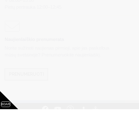
V 08:00–15:00
Pietų pertrauka 12:00–12:45
Naujienlaiškio prenumerata
Norite sužinoti naujienas pirmieji, apie jas paskelbus
mūsų svetainėje? Prenumeruokite naujienlaiškį.
PRENUMERUOTI
BDAR
Visos teisės saugomos. © Druskininkų savivaldybės
administracija. Kopijuoti, dauginti, platinti galima tik gavus
raštišką Druskininkų savivaldybės administracijos sutikimą.