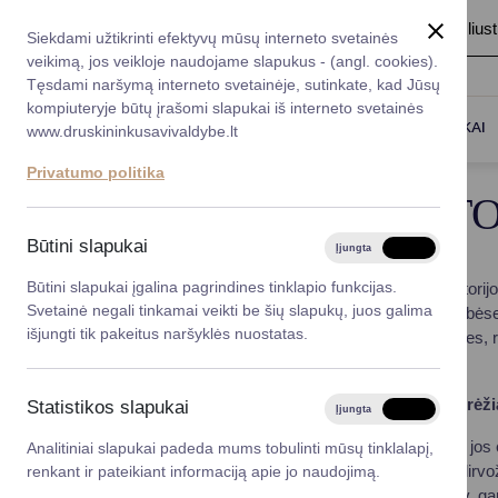
A
Šriftas:
A
A
Fonas:
Baltas
Juoda
Ilius
Taryba
Meras
Administracija
Siekdami užtikrinti efektyvų mūsų interneto svetainės
Karjera
DUK
veikimą, jos veikloje naudojame slapukus - (angl. cookies).
*}
Registruokitės priėmi
Administracin
Tęsdami naršymą interneto svetainėje, sutinkate, kad Jūsų
kompiuteryje būtų įrašomi slapukai iš interneto svetainės
Titulinis
Veiklos sritys
Aplinkosauga
Aplinkos mo
Darbotvarkė
Savivaldybės 
PASLAUGOS
DRUSKININKAI
www.druskininkusavivaldybe.lt
vadovai
Kontaktai
Privatumo politika
Planavimo do
APLINKOS MONIT
Vicemerai
Korupcijos pre
Būtini slapukai
Įjungta
Išjungta
Mero patarėja
Viešieji pirkim
Būtini slapukai įgalina pagrindines tinklapio funkcijas.
Monitoringo tikslas
– Savivaldybei priskirtose teritor
Svetainė negali tinkamai veikti be šių slapukų, juos galima
negu gaunama valstybinio aplinkos monitoringo stebėseno
Lygios galim
išjungti tik pakeitus naršyklės nuostatas.
prognozuoti aplinkos pokyčius bei galimas pasekmes, re
informaciją specialistams bei visuomenei.
Savivaldybės
projektai
Galiojantys įstatymai ir poįstatyminiai aktai apibrėž
Statistikos slapukai
Įjungta
Išjungta
Finansų valdym
Nuolat ir sistemingai stebėti gamtinės aplinkos ir j
Analitiniai slapukai padeda mums tobulinti mūsų tinklalapį,
orui, paviršinio, požeminio vandens telkiniams, dirvo
renkant ir pateikiant informaciją apie jo naudojimą.
Organizacinė 
Sisteminti, vertinti ir prognozuoti Druskininkų sav. 