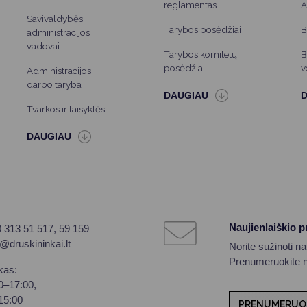
reglamentas
A
Savivaldybės
Tarybos posėdžiai
B
administracijos
vadovai
Tarybos komitetų
B
posėdžiai
v
Administracijos
darbo taryba
Tvarkos ir taisyklės
Naujienlaiškio 
0 313 51 517, 59 159
o@druskininkai.lt
Norite sužinoti n
Prenumeruokite na
kas:
00–17:00,
–15:00
PRENUMERUO