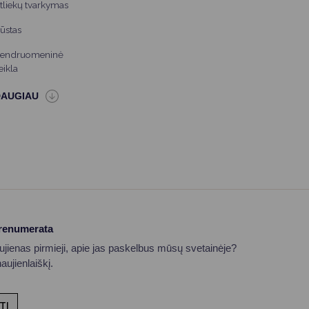
tliekų tvarkymas
ūstas
endruomeninė
eikla
prenumerata
aujienas pirmieji, apie jas paskelbus mūsų svetainėje?
ujienlaiškį.
TI