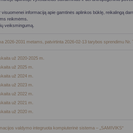
Vartotojų teisių apsauga
 ir visuomenei informaciją apie gamtinės aplinkos būklę, reikalingą darn
Pranešėjų apsauga
itoms reikmėms.
Asmens duomenų apsauga
onių veiksmingumą.
ma 2026-2031 metams, patvirtinta 2026-02-13 tarybos sprendimu Nr.
skaita už 2020-2025 m.
skaita už 2025 m.
skaita už 2024 m.
skaita už 2023 m.
askaita už 2022 m.
askaita už 2021 m.
askaita už 2020 m.
rmacijos valdymo integruota kompiuterinė sistema – „SAMIVIKS“