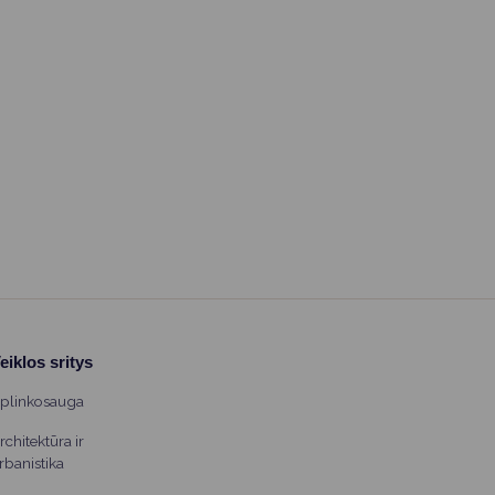
eiklos sritys
plinkosauga
rchitektūra ir
rbanistika