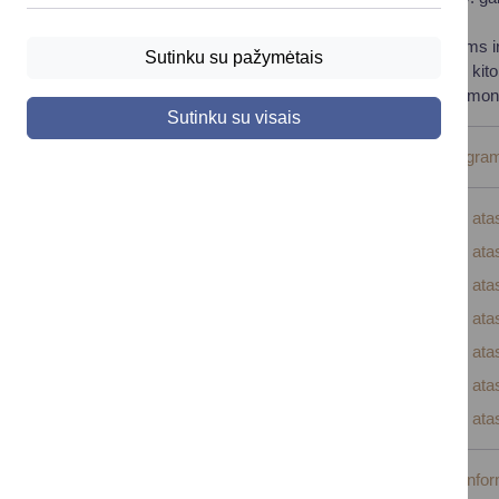
tendencijas ir galimas pasekmes.
Kaupti, analizuoti ir teikti valstybinėms institucijoms
Sutinku su pažymėtais
socialinės raidos sprendimams priimti, mokslo ir k
Analizuoti ir vertinti vykdomų aplinkosaugos priem
Sutinku su visais
Druskininkų savivaldybės aplinkos monitoringo progra
Druskininkų savivaldybės aplinkos monitoringo ata
Druskininkų savivaldybės aplinkos monitoringo ata
Druskininkų savivaldybės aplinkos monitoringo ata
Druskininkų savivaldybės aplinkos monitoringo ata
Druskininkų savivaldybės aplinkos monitoringo at
Druskininkų savivaldybės aplinkos monitoringo at
Druskininkų savivaldybės aplinkos monitoringo at
Druskininkų savivaldybės aplinkos monitoringo info