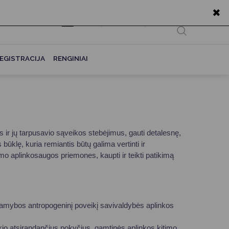
✖
EN
Ieškoti...
EGISTRACIJA
RENGINIAI
 ir jų tarpusavio sąveikos stebėjimus, gauti detalesnę,
klę, kuria remiantis būtų galima vertinti ir
o aplinkosaugos priemones, kaupti ir teikti patikimą
o gamybos antropogeninį poveikį savivaldybės aplinkos
ikio atsirandančius pokyčius, gamtinės aplinkos kitimo