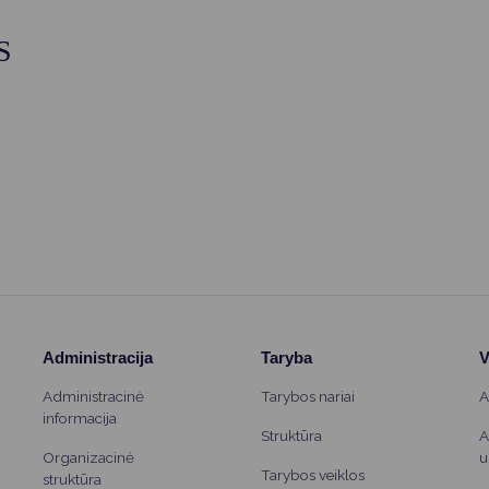
S
Administracija
Taryba
V
Administracinė
Tarybos nariai
A
informacija
Struktūra
A
Organizacinė
u
Tarybos veiklos
struktūra